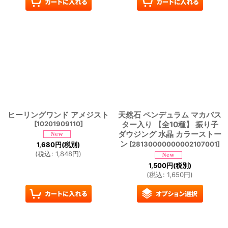
ヒーリングワンド アメジスト
天然石 ペンデュラム マカバス
[
10201909110
]
ター入り 【全10種】 振り子
ダウジング 水晶 カラーストー
ン
[
28130000000002107001
]
1,680
円
(税別)
(
税込
:
1,848
円
)
1,500
円
(税別)
(
税込
:
1,650
円
)