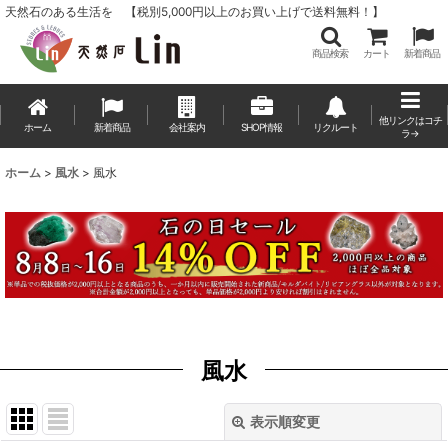
天然石のある生活を 【税別5,000円以上のお買い上げで送料無料！】
商品検索
カート
新着商品
他リンクはコチ
ホーム
新着商品
会社案内
SHOP情報
リクルート
ラ→
ホーム
>
風水
>
風水
風水
表示順変更
閉じる