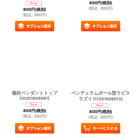
800
円
(税別)
(
税込
:
880
円
)
800
円
(税別)
(
税込
:
880
円
)
龍柱ペンダントトップ
ペンデュラムボール型ラピス
[
10201909081
]
ラズリ
[
17201909013
]
800
円
(税別)
800
円
(税別)
(
税込
:
880
円
)
(
税込
:
880
円
)