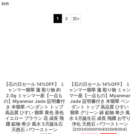
85
件
表示数
:
1
2
次
»
並び順
:
絞り込む
【石の日セール 14%OFF】 ミ
【石の日セール 14%OFF】 ミ
ャンマー翡翠 蓮 彫り物 約
ャンマー翡翠 蓮 彫り物 ミャン
2.0g ミャンマー産【一点も
マー産【一点もの】Myanmar
の】Myanmar Jade 証明書付
Jade 証明書付き 本翡翠 ペン
き 本翡翠 ペンダント トップ
ダント トップ 高品質 ひすい
高品質 ひすい 翡翠 黄色 茶色
翡翠 グリーン 緑 鉱物 希少 風
イエロー ブラウン 花 成長 飛
水 5月誕生石 成長 飛躍 お守り
躍 鉱物 希少 風水 5月誕生石
浄化 天然石 パワーストーン
天然石 パワーストーン
[
21030000010402508004
]