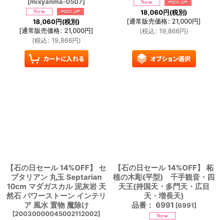
[
mixyanma-0507
]
18,060
円
(税別)
[
通常販売価格
:
21,000
円
]
18,060
円
(税別)
[
通常販売価格
:
21,000
円
]
(
税込
:
19,866
円
)
(
税込
:
19,866
円
)
【石の日セール 14%OFF】 セ
【石の日セール 14%OFF】 柘
プタリアン 丸玉 Septarian
植の木彫(平型) 千手観音・四
10cm マダガスカル 泥灰岩 天
天王(持国天・多門天・広目
然石 パワーストーン インテリ
天・増長天)
ア 風水 置物 魔除け
品番： 6991
[
6991
]
[
20030000045002112002
]