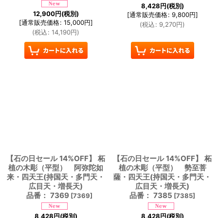
8,428
円
(税別)
12,900
円
(税別)
[
通常販売価格
:
9,800
円
]
[
通常販売価格
:
15,000
円
]
(
税込
:
9,270
円
)
(
税込
:
14,190
円
)
【石の日セール 14%OFF】 柘
【石の日セール 14%OFF】 柘
植の木彫（平型） 阿弥陀如
植の木彫（平型） 勢至菩
来・四天王(持国天・多門天・
薩・四天王(持国天・多門天・
広目天・増長天)
広目天・増長天)
品番： 7369
品番： 7385
[
7369
]
[
7385
]
8,428
円
(税別)
8,428
円
(税別)