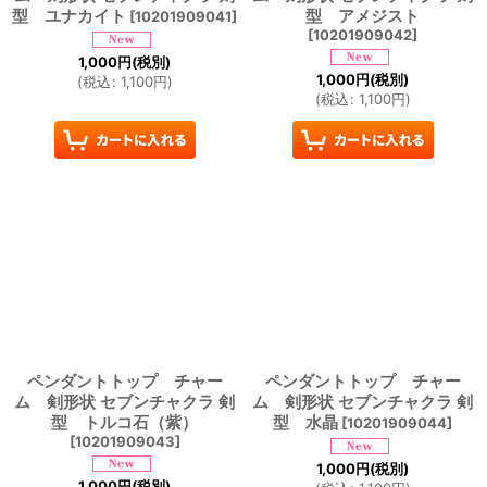
型 ユナカイト
型 アメジスト
[
10201909041
]
[
10201909042
]
1,000
円
(税別)
1,000
円
(税別)
(
税込
:
1,100
円
)
(
税込
:
1,100
円
)
ペンダントトップ チャー
ペンダントトップ チャー
ム 剣形状 セブンチャクラ 剣
ム 剣形状 セブンチャクラ 剣
型 トルコ石（紫）
型 水晶
[
10201909044
]
[
10201909043
]
1,000
円
(税別)
1,000
円
(税別)