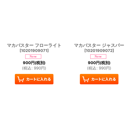
マカバスター フローライト
マカバスター ジャスパー
[
10201909071
]
[
10201909072
]
900
円
(税別)
900
円
(税別)
(
税込
:
990
円
)
(
税込
:
990
円
)