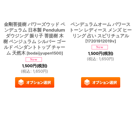
金剛菩提樹 パワーズウッド ペ
ペンデュラムオーム パワース
ンデュラム 日本製 Pendulum
トーン レディース メンズ ヒー
ダウジング 振り子 菩提樹 木
リング 占い スピリチュアル
樹 ペンジュラム シルバー ゴー
[
17201912019v
]
ルド ペンダントトップ チャー
ム 天然木
[
bodaijyupen1500
]
1,500
円
(税別)
(
税込
:
1,650
円
)
1,500
円
(税別)
(
税込
:
1,650
円
)