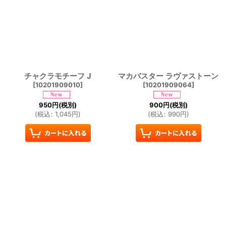
チャクラモチーフ J
マカバスター ラヴァストーン
[
10201909010
]
[
10201909064
]
950
円
(税別)
900
円
(税別)
(
税込
:
1,045
円
)
(
税込
:
990
円
)