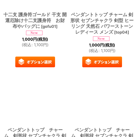
十二支 護身符ゴールド 干支 開
ペンダントトップ チャーム 剣
運厄除け十二支護身符 お財
形状 セブンチャクラ 剣型 ヒー
布やバッグに
リング 天然石 パワーストーン
[
gofu01
]
レディース メンズ
[
top04
]
1,000
円
(税別)
(
税込
:
1,100
円
)
1,000
円
(税別)
(
税込
:
1,100
円
)
ペンダントトップ チャー
ペンダントトップ チャー
ム 剣形状 セブンチャクラ 剣
ム 剣形状 セブンチャクラ 剣