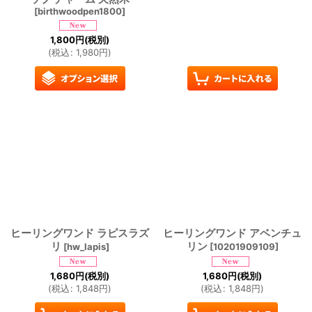
[
birthwoodpen1800
]
1,800
円
(税別)
(
税込
:
1,980
円
)
ヒーリングワンド ラピスラズ
ヒーリングワンド アベンチュ
リ
リン
[
hw_lapis
]
[
10201909109
]
1,680
円
(税別)
1,680
円
(税別)
(
税込
:
1,848
円
)
(
税込
:
1,848
円
)