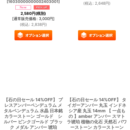
[
16030000000002403001
]
(
税込
:
2,648
円
)
2,580
円
(税別)
[
通常販売価格
:
3,000
円
]
(
税込
:
2,838
円
)
【石の日セール 14%OFF】 プ
【石の日セール 14%OFF】 タ
レスアンバーペンデュラム メ
イガーアンバー 丸玉 インドネ
タルペンデュラム 水晶 日本銘
シア産 丸玉 14mm 【 一点も
カラーストーン ゴールド シ
の 】amber アンバー スマト
ルバー ピンクゴールド ブラッ
ラ琥珀 植物の化石 天然石 パワ
ク メダル アンバー 琥珀
ーストーン カラーストーン