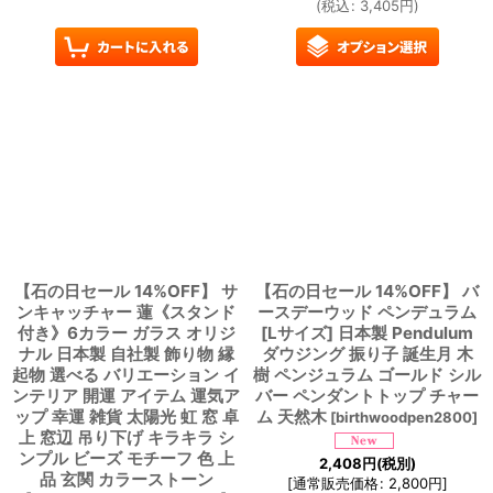
(
税込
:
3,405
円
)
【石の日セール 14%OFF】 サ
【石の日セール 14%OFF】 バ
ンキャッチャー 蓮《スタンド
ースデーウッド ペンデュラム
付き》6カラー ガラス オリジ
[Lサイズ] 日本製 Pendulum
ナル 日本製 自社製 飾り物 縁
ダウジング 振り子 誕生月 木
起物 選べる バリエーション イ
樹 ペンジュラム ゴールド シル
ンテリア 開運 アイテム 運気ア
バー ペンダントトップ チャー
ップ 幸運 雑貨 太陽光 虹 窓 卓
ム 天然木
[
birthwoodpen2800
]
上 窓辺 吊り下げ キラキラ シ
ンプル ビーズ モチーフ 色 上
2,408
円
(税別)
品 玄関 カラーストーン
[
通常販売価格
:
2,800
円
]