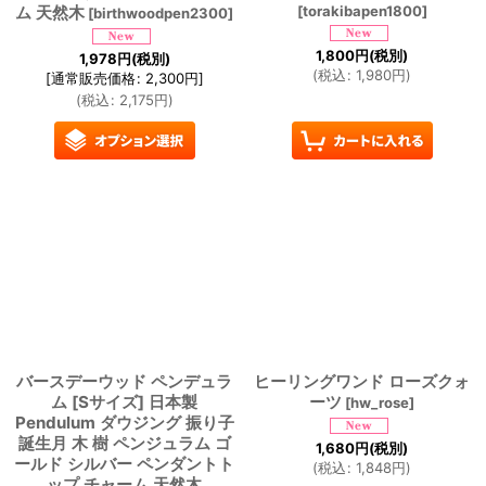
ム 天然木
[
torakibapen1800
]
[
birthwoodpen2300
]
1,800
円
(税別)
1,978
円
(税別)
(
税込
:
1,980
円
)
[
通常販売価格
:
2,300
円
]
(
税込
:
2,175
円
)
バースデーウッド ペンデュラ
ヒーリングワンド ローズクォ
ム [Sサイズ] 日本製
ーツ
[
hw_rose
]
Pendulum ダウジング 振り子
誕生月 木 樹 ペンジュラム ゴ
1,680
円
(税別)
ールド シルバー ペンダントト
(
税込
:
1,848
円
)
ップ チャーム 天然木