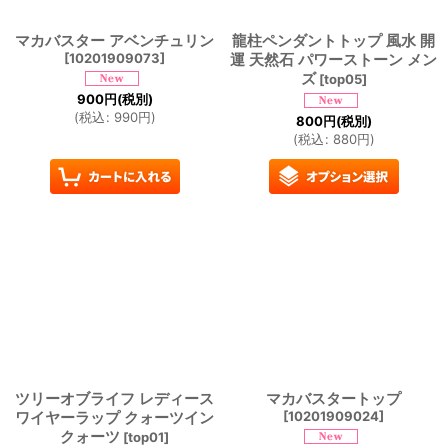
マカバスター アベンチュリン
龍柱ペンダントトップ 風水 開
[
10201909073
]
運 天然石 パワーストーン メン
ズ
[
top05
]
900
円
(税別)
(
税込
:
990
円
)
800
円
(税別)
(
税込
:
880
円
)
ツリーオブライフ レディース
マカバスタートップ
ワイヤーラップ クォーツイン
[
10201909024
]
クォーツ
[
top01
]