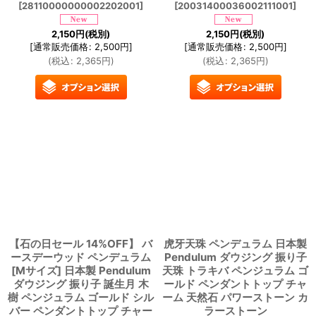
[
28110000000002202001
]
[
20031400036002111001
]
2,150
円
(税別)
2,150
円
(税別)
[
通常販売価格
:
2,500
円
]
[
通常販売価格
:
2,500
円
]
(
税込
:
2,365
円
)
(
税込
:
2,365
円
)
【石の日セール 14%OFF】 バ
虎牙天珠 ペンデュラム 日本製
ースデーウッド ペンデュラム
Pendulum ダウジング 振り子
[Mサイズ] 日本製 Pendulum
天珠 トラキバ ペンジュラム ゴ
ダウジング 振り子 誕生月 木
ールド ペンダントトップ チャ
樹 ペンジュラム ゴールド シル
ーム 天然石 パワーストーン カ
バー ペンダントトップ チャー
ラーストーン