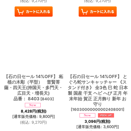
(
税込
:
9,270
円
)
(
税込
:
9,270
円
)
【石の日セール 14%OFF】 柘
【石の日セール 14%OFF】 と
植の木彫（平型） 普賢菩
ぐろ蛇サンキャッチャー 《ス
薩・四天王(持国天・多門天・
タンド付き》 全3色 巳 蛇 日本
広目天・増長天)
製 国産 干支 ヘビ へび 正月 年
品番： 8403
末年始 賀正 正月飾り 新年 お
[
8403
]
守り
[
16030000000002408001
]
8,428
円
(税別)
[
通常販売価格
:
9,800
円
]
3,096
円
(税別)
(
税込
:
9,270
円
)
[
通常販売価格
:
3,600
円
]