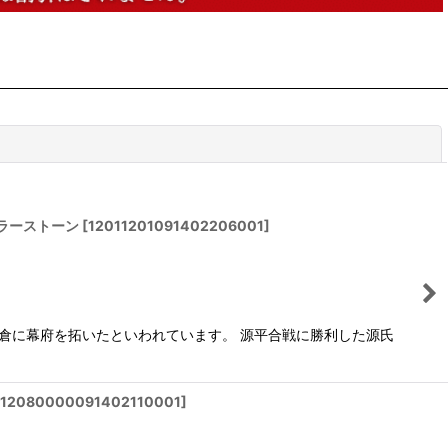
閉じる
 カラーストーン
[
12011201091402206001
]
鎌倉に幕府を拓いたといわれています。 源平合戦に勝利した源氏
12080000091402110001
]