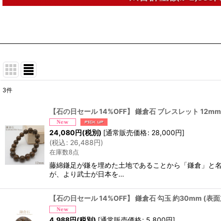
3
件
表示数
:
【石の日セール 14%OFF】 鎌倉石 ブレスレット 12mm
並び順
:
24,080
円
(税別)
[
通常販売価格
:
28,000
円
]
(
税込
:
26,488
円
)
在庫数8点
藤綿鎌足が鎌を埋めた土地であることから「鎌倉」と名
が、より武士が日本を…
【石の日セール 14%OFF】 鎌倉石 勾玉 約30mm (
4,988
円
(税別)
[
通常販売価格
:
5,800
円
]