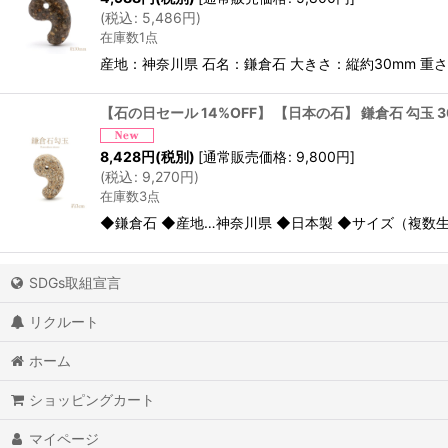
(
税込
:
5,486
円
)
在庫数1点
産地：神奈川県 石名：鎌倉石 大きさ：縦約30mm 重
【石の日セール 14%OFF】 【日本の石】 鎌倉石 勾玉 
8,428
円
(税別)
[
通常販売価格
:
9,800
円
]
(
税込
:
9,270
円
)
在庫数3点
◆鎌倉石 ◆産地…神奈川県 ◆日本製 ◆サイズ（複数生産
SDGs取組宣言
リクルート
ホーム
ショッピングカート
マイページ