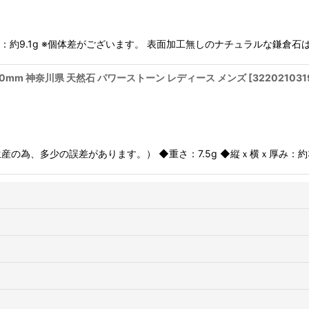
さ：約9.1g ※個体差がございます。 表面加工無しのナチュラルな鎌倉
30mm 神奈川県 天然石 パワーストーン レディース メンズ
[
322021031
の為、多少の誤差があります。） ◆重さ：7.5g ◆縦ｘ横ｘ厚み：約32.