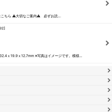
石はこちら ⚠大切なご案内⚠ 必ずお読…
92
]
4ｘ19.9ｘ12.7mm ※写真はイメージです。模様…