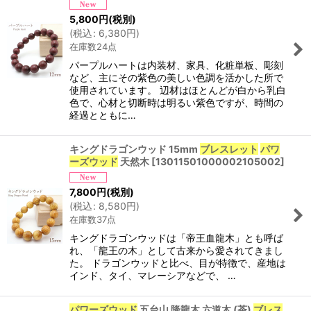
5,800
円
(税別)
(
税込
:
6,380
円
)
在庫数24点
パープルハートは内装材、家具、化粧単板、彫刻
など、主にその紫色の美しい色調を活かした所で
使用されています。 辺材はほとんどが白から乳白
色で、心材と切断時は明るい紫色ですが、時間の
経過とともに…
キングドラゴンウッド 15mm
ブレスレット
パワ
ーズウッド
天然木
[
13011501000002105002
]
7,800
円
(税別)
(
税込
:
8,580
円
)
在庫数37点
キングドラゴンウッドは「帝王血龍木」とも呼ば
れ、「龍王の木」として古来から愛されてきまし
た。 ドラゴンウッドと比べ、目が特徴で、産地は
インド、タイ、マレーシアなどで、 …
パワーズウッド
五台山 降龍木 六道木 (茶)
ブレス