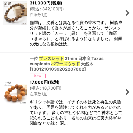
311,000
円
(税別)
(
税込
:
342,100
円
)
在庫数1点
伽羅は、沈香とは異なる性質の香木です。 樹脂成
分が凝縮して香木が黒くなることから、サンスク
リット語の「カーラ（黒）」を音写して「伽羅
（きゃら）」と呼ばれるようになりました。 伽羅
の元になる植物は沈…
一位
ブレスレット
21mm 日本産 Taxus
cuspidata
パワーズウッド
天然木
[
13012101039202207002
]
17,000
円
(税別)
(
税込
:
18,700
円
)
在庫数1点
ギリシャ神話では、イチイの木は死と再生の象徴
であり、周囲を清浄してくれる力があるといわれ
ています。 多くの神社や仏閣などでご神木として
祀られることもあり、名前の由来は征夷大将軍や
関白などが就く 冠…