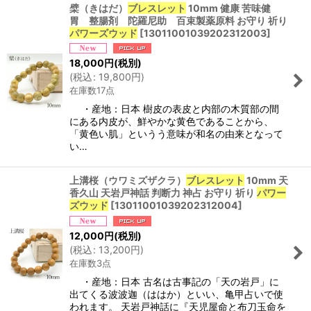
檗（きはだ）
ブレスレット
10mm 健康 苦味健
胃 整腸剤 陀羅尼助 百束製薬原料 お守り 祈り
パワーズウッド
[
13011001039202312003
]
18,000
円
(税別)
(
税込
:
19,800
円
)
在庫数17点
・産地：日本 樹皮の表皮と内部の木質部の間
にある内皮が、鮮やかな黄色であることから、
「黄色い肌」というう意味が和名の由来となって
い…
上溝桜（ウワミズザクラ）
ブレスレット
10mm 天
香久山 天岩戸神話 判断力 神占 お守り 祈り
パワー
ズウッド
[
13011001039202312004
]
12,000
円
(税別)
(
税込
:
13,200
円
)
在庫数3点
・産地：日本 古名は古事記の「天の岩戸」に
出てくる波波迦（ははか）といい、亀甲占いで使
われます。 天岩戸神話に『天児屋命と布刀玉命を