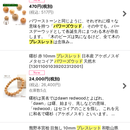
470
円
(税別)
(
税込
:
517
円
)
パワーストーンと同じように、それぞれに様々な
意味を持つ「
パワーズウッド
」 その中でも、バー
スデーウッドとして各誕生月にまつわる木が存在
します。 「木のビーズは気になるけど、全て木の
ブレスレット
は念珠み…
曙杉 赤 10mm
ブレスレット
日本産 アケボノスギ
メタセコイア
パワーズウッド
天然木
[
13011001039202312001
]
24,000
円
(税別)
(
税込
:
26,400
円
)
在庫数5点
曙杉は英名ではdawn redwoodとよばれ、
「dawn」は曙、始まり、兆しなどの意味、
「redwood」はセコイアのことを指し、これを元
に和名で曙杉（アケボノスギ）といいます。 …
熊野本宮桧 目無し 10mm
ブレスレット
和歌山県