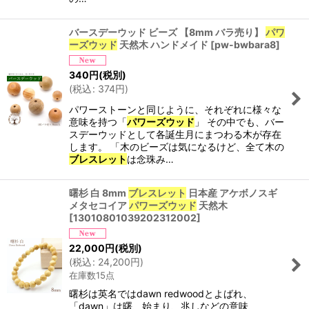
バースデーウッド ビーズ 【8mm バラ売り】
パワ
ーズウッド
天然木 ハンドメイド
[
pw-bwbara8
]
340
円
(税別)
(
税込
:
374
円
)
パワーストーンと同じように、それぞれに様々な
意味を持つ「
パワーズウッド
」 その中でも、バー
スデーウッドとして各誕生月にまつわる木が存在
します。 「木のビーズは気になるけど、全て木の
ブレスレット
は念珠み…
曙杉 白 8mm
ブレスレット
日本産 アケボノスギ
メタセコイア
パワーズウッド
天然木
[
13010801039202312002
]
22,000
円
(税別)
(
税込
:
24,200
円
)
在庫数15点
曙杉は英名ではdawn redwoodとよばれ、
「dawn」は曙、始まり、兆しなどの意味、