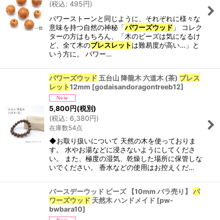
(
税込
:
495
円
)
パワーストーンと同じように、それぞれに様々な
意味を持つ自然の神秘「
パワーズウッド
」 コレク
ターの方はもちろん、「木のビーズは気になるけ
ど、全て木の
ブレスレット
は難易度が高い…」と
いう方に。 パワー…
パワーズウッド
五台山 降龍木 六道木 (茶)
ブレス
レット
12mm
[
godaisandoragontreeb12
]
5,800
円
(税別)
(
税込
:
6,380
円
)
在庫数54点
◆お取り扱いについて 天然の木を使っておりま
す。 水やお湯などに浸さないようにしてくださ
い。 また、極度の湿気、乾燥した場所に保管しな
いでください。 香水などの使用はお控えくだ…
バースデーウッド ビーズ 【10mm バラ売り】
パ
ワーズウッド
天然木 ハンドメイド
[
pw-
bwbara10
]