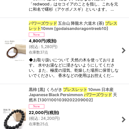
「redwood」はセコイアのことを指し、これを元
に和名で曙杉（アケボノスギ）といいます。 …
パワーズウッド
五台山 降龍木 六道木 (茶)
ブレス
レット
10mm
[
godaisandoragontreeb10
]
4,800
円
(税別)
(
税込
:
5,280
円
)
在庫数37点
◆お取り扱いについて 天然の木を使っておりま
す。 水やお湯などに浸さないようにしてくださ
い。 また、極度の湿気、乾燥した場所に保管しな
いでください。 香水などの使用はお控えくだ…
黒柿 [黒] くろがき
ブレスレット
10mm 日本産
Japanese Black Persimmon
パワーズウッド
天
然木
[
13011001039202209002
]
22,000
円
(税別)
(
税込
:
24,200
円
)
在庫数25点