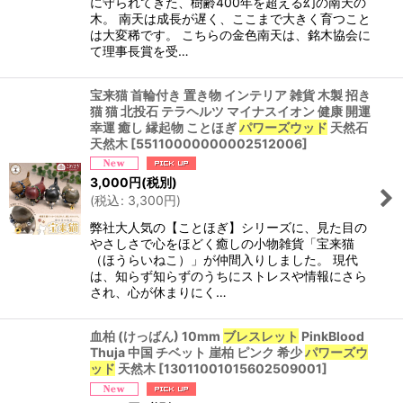
に守られてきた、樹齢400年を超える幻の南天の
木。 南天は成長が遅く、ここまで大きく育つこと
は大変稀です。 こちらの金色南天は、銘木協会に
て理事長賞を受…
宝来猫 首輪付き 置き物 インテリア 雑貨 木製 招き
猫 猫 北投石 テラヘルツ マイナスイオン 健康 開運
幸運 癒し 縁起物 ことほぎ
パワーズウッド
天然石
天然木
[
55110000000002512006
]
3,000
円
(税別)
(
税込
:
3,300
円
)
弊社大人気の【ことほぎ】シリーズに、見た目の
やさしさで心をほどく癒しの小物雑貨「宝来猫
（ほうらいねこ）」が仲間入りしました。 現代
は、知らず知らずのうちにストレスや情報にさら
され、心が休まりにく…
血柏 (けっばん) 10mm
ブレスレット
PinkBlood
Thuja 中国 チベット 崖柏 ピンク 希少
パワーズウ
ッド
天然木
[
13011001015602509001
]