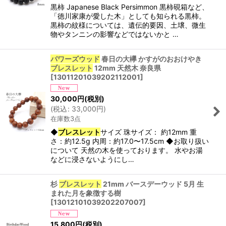
黒柿 Japanese Black Persimmon 黒柿硯箱など、
「徳川家康が愛した木」としても知られる黒柿。
黒柿の紋様については、遺伝的要因、土壌、微生
物やタンニンの影響などではないかと …
パワーズウッド
春日の大欅 かすがのおおけやき
ブレスレット
12mm 天然木 奈良県
[
13011201039202112001
]
30,000
円
(税別)
(
税込
:
33,000
円
)
在庫数3点
◆
ブレスレット
サイズ 珠サイズ： 約12mm 重
さ：約12.5g 内周：約17.0〜17.5cm ◆お取り扱い
について 天然の木を使っております。 水やお湯
などに浸さないようにし…
杉
ブレスレット
21mm バースデーウッド 5月 生
まれた月を象徴する樹
[
13012101039202207007
]
15,800
円
(税別)