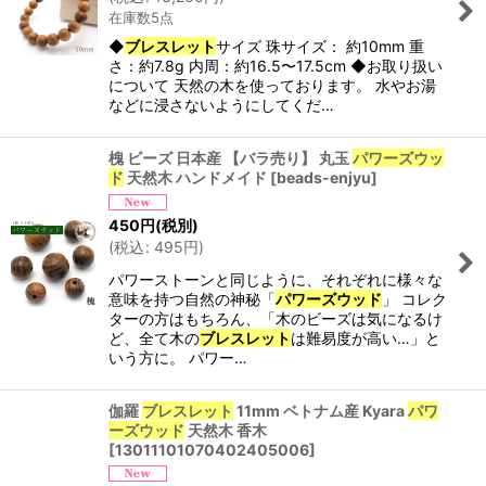
在庫数5点
◆
ブレスレット
サイズ 珠サイズ： 約10mm 重
さ：約7.8g 内周：約16.5〜17.5cm ◆お取り扱い
について 天然の木を使っております。 水やお湯
などに浸さないようにしてくだ…
槐 ビーズ 日本産 【バラ売り】 丸玉
パワーズウッ
ド
天然木 ハンドメイド
[
beads-enjyu
]
450
円
(税別)
(
税込
:
495
円
)
パワーストーンと同じように、それぞれに様々な
意味を持つ自然の神秘「
パワーズウッド
」 コレク
ターの方はもちろん、「木のビーズは気になるけ
ど、全て木の
ブレスレット
は難易度が高い…」と
いう方に。 パワー…
伽羅
ブレスレット
11mm ベトナム産 Kyara
パワ
ーズウッド
天然木 香木
[
13011101070402405006
]