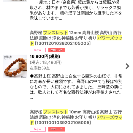
・産地：日本 (奈良県) 樟は葉からは樟脳が採
取され、材のままでも芳香が強く、リラックス効
果があります。 楠の漢字は南国から渡来した木を
意味しています…
高野桜
ブレスレット
12mm 高野山桜 高野山 西行
法師 厄除け 浄化 神秘性 お守り 祈り
パワーズウッ
ド
[
13011201039202105005
]
16,800
円
(税別)
(
税込
:
18,480
円
)
在庫数39点
◆高野山桜 高野山に自生する巨珠の山桜で、非常
に寿命が長い種類です。 高野山の中でも桜は特別
なもので、大切にされてきました。 三味堂の前に
は、歌人として有名な西行法師がお手植えされた
…
高野桜
ブレスレット
10mm 高野山桜 高野山 西行
法師 厄除け 浄化 神秘性 お守り 祈り
パワーズウッ
ド
[
13011001039202105005
]