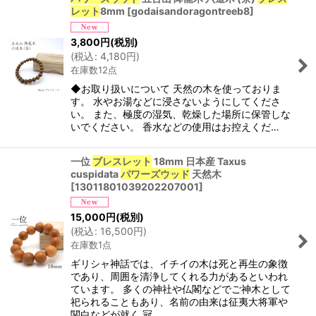
レット
8mm
[
godaisandoragontreeb8
]
3,800
円
(税別)
(
税込
:
4,180
円
)
在庫数12点
◆お取り扱いについて 天然の木を使っておりま
す。 水やお湯などに浸さないようにしてくださ
い。 また、極度の湿気、乾燥した場所に保管しな
いでください。 香水などの使用はお控えくだ…
一位
ブレスレット
18mm 日本産 Taxus
cuspidata
パワーズウッド
天然木
[
13011801039202207001
]
15,000
円
(税別)
(
税込
:
16,500
円
)
在庫数1点
ギリシャ神話では、イチイの木は死と再生の象徴
であり、周囲を清浄してくれる力があるといわれ
ています。 多くの神社や仏閣などでご神木として
祀られることもあり、名前の由来は征夷大将軍や
関白などが就く 冠…