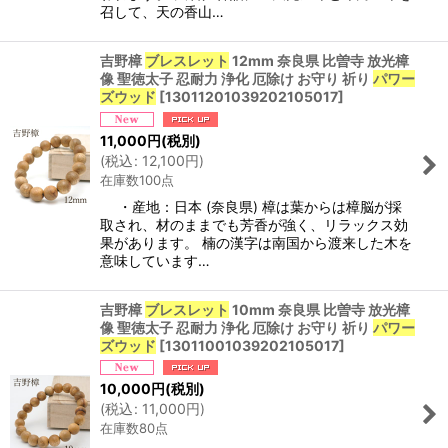
召して、天の香山…
吉野樟
ブレスレット
12mm 奈良県 比曽寺 放光樟
像 聖徳太子 忍耐力 浄化 厄除け お守り 祈り
パワー
ズウッド
[
13011201039202105017
]
11,000
円
(税別)
(
税込
:
12,100
円
)
在庫数100点
・産地：日本 (奈良県) 樟は葉からは樟脳が採
取され、材のままでも芳香が強く、リラックス効
果があります。 楠の漢字は南国から渡来した木を
意味しています…
吉野樟
ブレスレット
10mm 奈良県 比曽寺 放光樟
像 聖徳太子 忍耐力 浄化 厄除け お守り 祈り
パワー
ズウッド
[
13011001039202105017
]
10,000
円
(税別)
(
税込
:
11,000
円
)
在庫数80点