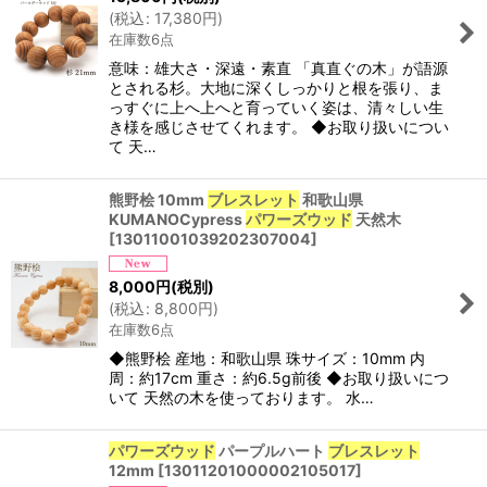
(
税込
:
17,380
円
)
在庫数6点
意味：雄大さ・深遠・素直 「真直ぐの木」が語源
とされる杉。大地に深くしっかりと根を張り、ま
っすぐに上へ上へと育っていく姿は、清々しい生
き様を感じさせてくれます。 ◆お取り扱いについ
て 天…
熊野桧 10mm
ブレスレット
和歌山県
KUMANOCypress
パワーズウッド
天然木
[
13011001039202307004
]
8,000
円
(税別)
(
税込
:
8,800
円
)
在庫数6点
◆熊野桧 産地：和歌山県 珠サイズ：10mm 内
周：約17cm 重さ：約6.5g前後 ◆お取り扱いにつ
いて 天然の木を使っております。 水…
パワーズウッド
パープルハート
ブレスレット
12mm
[
13011201000002105017
]