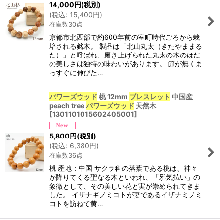
14,000
円
(税別)
(
税込
:
15,400
円
)
在庫数30点
京都市北西部で約600年前の室町時代ごろから栽
培される銘木。 製品は「北山丸太（きたやままる
た）」と呼ばれ、磨き上げられた丸太の木のはだ
の美しさは独特の味わいがあります。 節が無くま
っすぐに伸びた…
パワーズウッド
桃 12mm
ブレスレット
中国産
peach tree
パワーズウッド
天然木
[
1301101015602405001
]
5,800
円
(税別)
(
税込
:
6,380
円
)
在庫数36点
桃 產地：中国 サクラ科の落葉である桃は、神々
が降りてくる聖なる木といわれ、「邪気払い」の
象徴として、その美しい花と実が崇められてきま
した。 イザナギノミコトが妻であるイザナミノミ
コトを訪ねて黄…