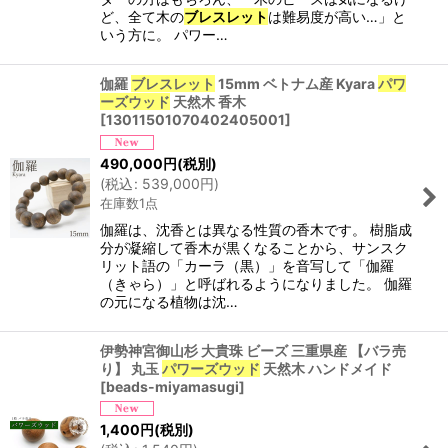
ど、全て木の
ブレスレット
は難易度が高い…」と
いう方に。 パワー…
伽羅
ブレスレット
15mm ベトナム産 Kyara
パワ
ーズウッド
天然木 香木
[
13011501070402405001
]
490,000
円
(税別)
(
税込
:
539,000
円
)
在庫数1点
伽羅は、沈香とは異なる性質の香木です。 樹脂成
分が凝縮して香木が黒くなることから、サンスク
リット語の「カーラ（黒）」を音写して「伽羅
（きゃら）」と呼ばれるようになりました。 伽羅
の元になる植物は沈…
伊勢神宮御山杉 大貴珠 ビーズ 三重県産 【バラ売
り】 丸玉
パワーズウッド
天然木 ハンドメイド
[
beads-miyamasugi
]
1,400
円
(税別)