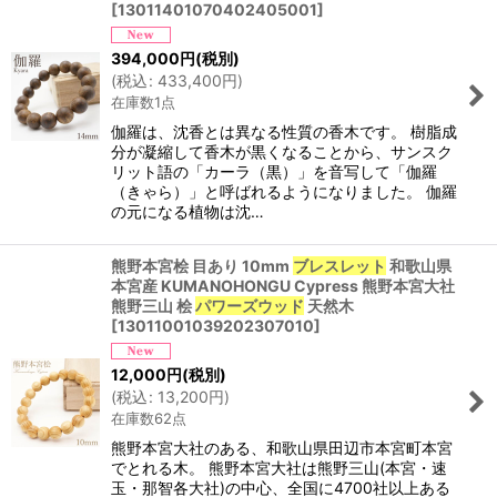
[
13011401070402405001
]
394,000
円
(税別)
(
税込
:
433,400
円
)
在庫数1点
伽羅は、沈香とは異なる性質の香木です。 樹脂成
分が凝縮して香木が黒くなることから、サンスク
リット語の「カーラ（黒）」を音写して「伽羅
（きゃら）」と呼ばれるようになりました。 伽羅
の元になる植物は沈…
熊野本宮桧 目あり 10mm
ブレスレット
和歌山県
本宮産 KUMANOHONGU Cypress 熊野本宮大社
熊野三山 桧
パワーズウッド
天然木
[
13011001039202307010
]
12,000
円
(税別)
(
税込
:
13,200
円
)
在庫数62点
熊野本宮大社のある、和歌山県田辺市本宮町本宮
でとれる木。 熊野本宮大社は熊野三山(本宮・速
玉・那智各大社)の中心、全国に4700社以上ある