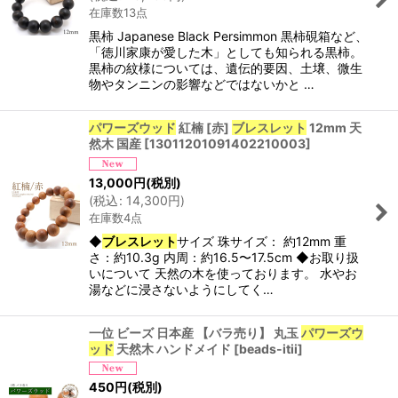
在庫数13点
黒柿 Japanese Black Persimmon 黒柿硯箱など、
「徳川家康が愛した木」としても知られる黒柿。
黒柿の紋様については、遺伝的要因、土壌、微生
物やタンニンの影響などではないかと …
パワーズウッド
紅楠 [赤]
ブレスレット
12mm 天
然木 国産
[
13011201091402210003
]
13,000
円
(税別)
(
税込
:
14,300
円
)
在庫数4点
◆
ブレスレット
サイズ 珠サイズ： 約12mm 重
さ：約10.3g 内周：約16.5〜17.5cm ◆お取り扱
いについて 天然の木を使っております。 水やお
湯などに浸さないようにしてく…
一位 ビーズ 日本産 【バラ売り】 丸玉
パワーズウ
ッド
天然木 ハンドメイド
[
beads-itii
]
450
円
(税別)