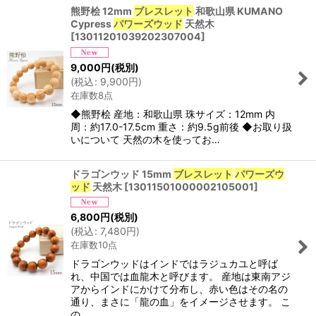
熊野桧 12mm
ブレスレット
和歌山県 KUMANO
Cypress
パワーズウッド
天然木
[
13011201039202307004
]
9,000
円
(税別)
(
税込
:
9,900
円
)
在庫数8点
◆熊野桧 産地：和歌山県 珠サイズ：12mm 内
周：約17.0-17.5cm 重さ：約9.5g前後 ◆お取り扱
いについて 天然の木を使ってお…
ドラゴンウッド 15mm
ブレスレット
パワーズウ
ッド
天然木
[
13011501000002105001
]
6,800
円
(税別)
(
税込
:
7,480
円
)
在庫数10点
ドラゴンウッドはインドではラジュカユと呼ば
れ、中国では血龍木と呼びます。 産地は東南アジ
アからインドにかけて分布し、赤い色はその名の
通り、まさに「龍の血」をイメージさせます。 こ
の…