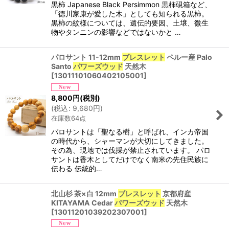
黒柿 Japanese Black Persimmon 黒柿硯箱など、
「徳川家康が愛した木」としても知られる黒柿。
黒柿の紋様については、遺伝的要因、土壌、微生
物やタンニンの影響などではないかと …
パロサント 11-12mm
ブレスレット
ペルー産 Palo
Santo
パワーズウッド
天然木
[
13011101060402105001
]
8,800
円
(税別)
(
税込
:
9,680
円
)
在庫数64点
パロサントは「聖なる樹」と呼ばれ、インカ帝国
の時代から、シャーマンが大切にしてきました。
その為、現地では伐採が禁止されています。 パロ
サントは香木としてだけでなく南米の先住民族に
伝わる 伝統的…
北山杉 茶×白 12mm
ブレスレット
京都府産
KITAYAMA Cedar
パワーズウッド
天然木
[
13011201039202307001
]