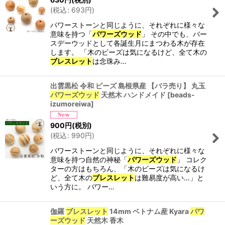
(
税込
:
693
円
)
パワーストーンと同じように、それぞれに様々な
意味を持つ「
パワーズウッド
」 その中でも、バー
スデーウッドとして各誕生月にまつわる木が存在
します。 「木のビーズは気になるけど、全て木の
ブレスレット
は念珠み…
出雲黒松 令和 ビーズ 島根県産 【バラ売り】 丸玉
パワーズウッド
天然木 ハンドメイド
[
beads-
izumoreiwa
]
900
円
(税別)
(
税込
:
990
円
)
パワーストーンと同じように、それぞれに様々な
意味を持つ自然の神秘「
パワーズウッド
」 コレク
ターの方はもちろん、「木のビーズは気になるけ
ど、全て木の
ブレスレット
は難易度が高い…」と
いう方に。 パワー…
伽羅
ブレスレット
14mm ベトナム産 Kyara
パワ
ーズウッド
天然木 香木