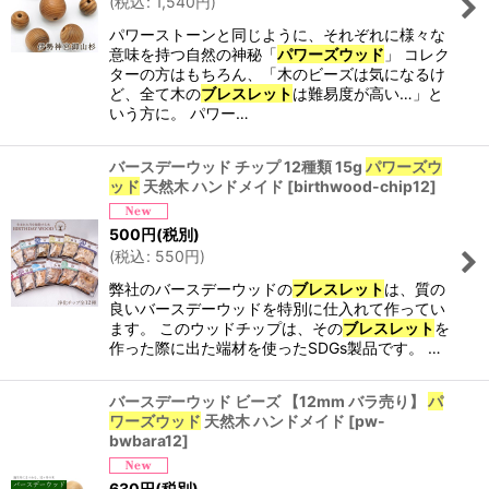
(
税込
:
1,540
円
)
パワーストーンと同じように、それぞれに様々な
意味を持つ自然の神秘「
パワーズウッド
」 コレク
ターの方はもちろん、「木のビーズは気になるけ
ど、全て木の
ブレスレット
は難易度が高い…」と
いう方に。 パワー…
バースデーウッド チップ 12種類 15g
パワーズウ
ッド
天然木 ハンドメイド
[
birthwood-chip12
]
500
円
(税別)
(
税込
:
550
円
)
弊社のバースデーウッドの
ブレスレット
は、質の
良いバースデーウッドを特別に仕入れて作ってい
ます。 このウッドチップは、その
ブレスレット
を
作った際に出た端材を使ったSDGs製品です。 …
バースデーウッド ビーズ 【12mm バラ売り】
パ
ワーズウッド
天然木 ハンドメイド
[
pw-
bwbara12
]
630
円
(税別)