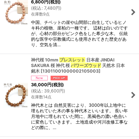
6,800
円
(税別)
(
税込
:
7,480
円
)
在庫数9点
中国、チベットの崖や山間部に自生しているヒノ
キ科の植物、崖柏の一種です。 辺材は白いのです
が、心材の部分がピンク色をした希少な木。 伝統
的な医学や宗教儀式にも使用されてきた歴史があ
り、空気を清…
神代桜 10mm
ブレスレット
日本産 JINDAI
SAKURA 桜 神代 桜
パワーズウッド
天然木 日本
銘木
[
13011001000002105003
]
36,000
円
(税別)
(
税込
:
39,600
円
)
在庫数14点
神代木とは 自然災害により、3000年以上地中に
埋もれていた木の事を神代木といいます。 長い年
月地中に埋もれていた間に、黒褐色の濃い色合い
に変色していきます。 土地造成や河川改修工事な
どの際に、…