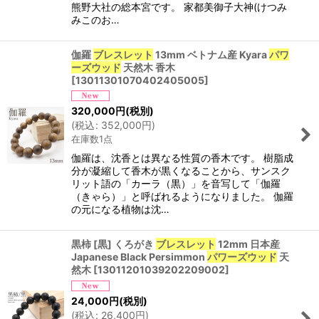
熊野大社の総本宮です。 家都美御子大神(けつみ
みこのお…
伽羅
ブレスレット
13mm ベトナム産 Kyara
パワ
ーズウッド
天然木 香木
[
13011301070402405005
]
320,000
円
(税別)
(
税込
:
352,000
円
)
在庫数1点
伽羅は、沈香とは異なる性質の香木です。 樹脂成
分が凝縮して香木が黒くなることから、サンスク
リット語の「カーラ（黒）」を音写して「伽羅
（きゃら）」と呼ばれるようになりました。 伽羅
の元になる植物は沈…
黒柿 [黒] くろがき
ブレスレット
12mm 日本産
Japanese Black Persimmon
パワーズウッド
天
然木
[
13011201039202209002
]
24,000
円
(税別)
(
税込
:
26,400
円
)