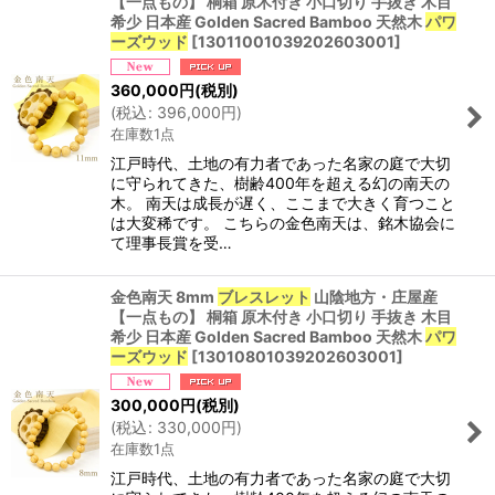
【一点もの】 桐箱 原木付き 小口切り 手抜き 木目
並び順
:
希少 日本産 Golden Sacred Bamboo 天然木
パワ
ーズウッド
[
13011001039202603001
]
絞り込む
360,000
円
(税別)
(
税込
:
396,000
円
)
在庫数1点
江戸時代、土地の有力者であった名家の庭で大切
に守られてきた、樹齢400年を超える幻の南天の
木。 南天は成長が遅く、ここまで大きく育つこと
は大変稀です。 こちらの金色南天は、銘木協会に
て理事長賞を受…
金色南天 8mm
ブレスレット
山陰地方・庄屋産
【一点もの】 桐箱 原木付き 小口切り 手抜き 木目
希少 日本産 Golden Sacred Bamboo 天然木
パワ
ーズウッド
[
13010801039202603001
]
300,000
円
(税別)
(
税込
:
330,000
円
)
在庫数1点
江戸時代、土地の有力者であった名家の庭で大切