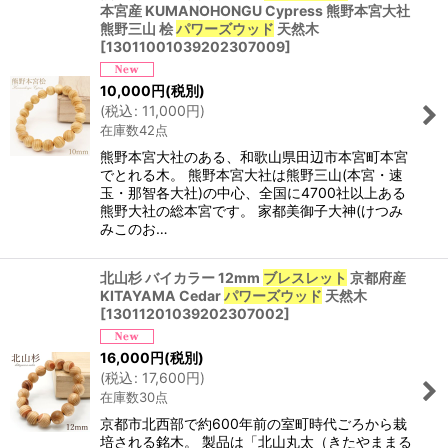
本宮産 KUMANOHONGU Cypress 熊野本宮大社
熊野三山 桧
パワーズウッド
天然木
[
13011001039202307009
]
10,000
円
(税別)
(
税込
:
11,000
円
)
在庫数42点
熊野本宮大社のある、和歌山県田辺市本宮町本宮
でとれる木。 熊野本宮大社は熊野三山(本宮・速
玉・那智各大社)の中心、全国に4700社以上ある
熊野大社の総本宮です。 家都美御子大神(けつみ
みこのお…
北山杉 バイカラー 12mm
ブレスレット
京都府産
KITAYAMA Cedar
パワーズウッド
天然木
[
13011201039202307002
]
16,000
円
(税別)
(
税込
:
17,600
円
)
在庫数30点
京都市北西部で約600年前の室町時代ごろから栽
培される銘木。 製品は「北山丸太（きたやままる