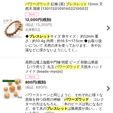
パワーズウッド
紅楠 [茶]
ブレスレット
12mm 天
然木 国産
[
13011201091402210002
]
12,000
円
(税別)
(
税込
:
13,200
円
)
在庫数5点
◆
ブレスレット
サイズ 珠サイズ： 約12mm 重
さ：約10.4g 内周：約16.5〜17.5cm ◆お取り扱
いについて 天然の木を使っております。 水やお
湯などに浸さないようにしてく…
高野山壇上伽藍中門檜 明星 ビーズ 和歌山県産
【バラ売り】 丸玉
パワーズウッド
天然木 ハンド
メイド
[
beads-myojo
]
800
円
(税別)
(
税込
:
880
円
)
パワーストーンと同じように、それぞれに様々な
意味を持つ自然の神秘「
パワーズウッド
」 コレク
ターの方はもちろん、「木のビーズは気になるけ
ど、全て木の
ブレスレット
は難易度が高い…」と
いう方に。 パワー…