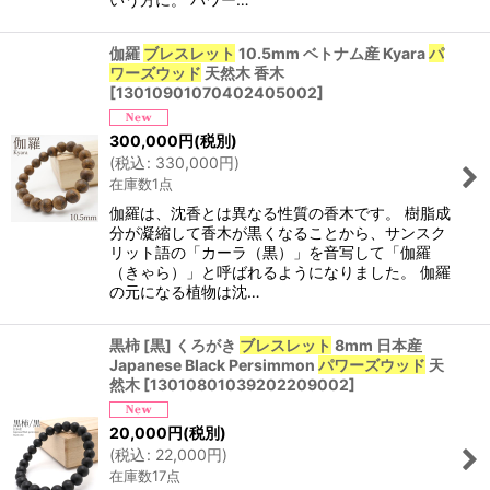
伽羅
ブレスレット
10.5mm ベトナム産 Kyara
パ
ワーズウッド
天然木 香木
[
13010901070402405002
]
300,000
円
(税別)
(
税込
:
330,000
円
)
在庫数1点
伽羅は、沈香とは異なる性質の香木です。 樹脂成
分が凝縮して香木が黒くなることから、サンスク
リット語の「カーラ（黒）」を音写して「伽羅
（きゃら）」と呼ばれるようになりました。 伽羅
の元になる植物は沈…
黒柿 [黒] くろがき
ブレスレット
8mm 日本産
Japanese Black Persimmon
パワーズウッド
天
然木
[
13010801039202209002
]
20,000
円
(税別)
(
税込
:
22,000
円
)
在庫数17点