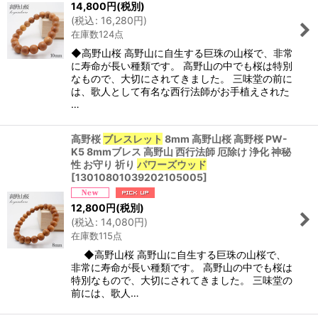
14,800
円
(税別)
(
税込
:
16,280
円
)
在庫数124点
◆高野山桜 高野山に自生する巨珠の山桜で、非常
に寿命が長い種類です。 高野山の中でも桜は特別
なもので、大切にされてきました。 三味堂の前に
は、歌人として有名な西行法師がお手植えされた
…
高野桜
ブレスレット
8mm 高野山桜 高野桜 PW-
K5 8mmブレス 高野山 西行法師 厄除け 浄化 神秘
性 お守り 祈り
パワーズウッド
[
13010801039202105005
]
12,800
円
(税別)
(
税込
:
14,080
円
)
在庫数115点
◆高野山桜 高野山に自生する巨珠の山桜で、
非常に寿命が長い種類です。 高野山の中でも桜は
特別なもので、大切にされてきました。 三味堂の
前には、歌人…