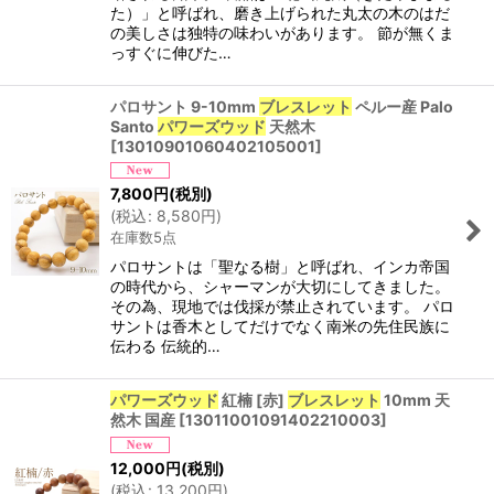
た）」と呼ばれ、磨き上げられた丸太の木のはだ
の美しさは独特の味わいがあります。 節が無くま
っすぐに伸びた…
パロサント 9-10mm
ブレスレット
ペルー産 Palo
Santo
パワーズウッド
天然木
[
13010901060402105001
]
7,800
円
(税別)
(
税込
:
8,580
円
)
在庫数5点
パロサントは「聖なる樹」と呼ばれ、インカ帝国
の時代から、シャーマンが大切にしてきました。
その為、現地では伐採が禁止されています。 パロ
サントは香木としてだけでなく南米の先住民族に
伝わる 伝統的…
パワーズウッド
紅楠 [赤]
ブレスレット
10mm 天
然木 国産
[
13011001091402210003
]
12,000
円
(税別)
(
税込
:
13,200
円
)