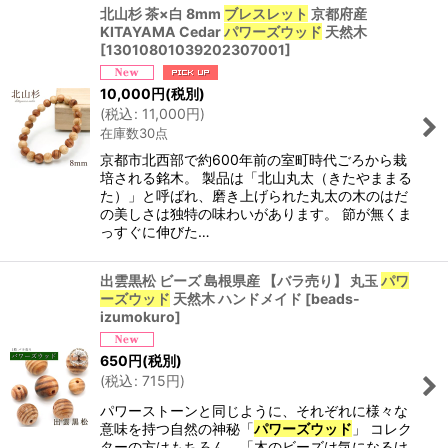
北山杉 茶×白 8mm
ブレスレット
京都府産
KITAYAMA Cedar
パワーズウッド
天然木
[
13010801039202307001
]
10,000
円
(税別)
(
税込
:
11,000
円
)
在庫数30点
京都市北西部で約600年前の室町時代ごろから栽
培される銘木。 製品は「北山丸太（きたやままる
た）」と呼ばれ、磨き上げられた丸太の木のはだ
の美しさは独特の味わいがあります。 節が無くま
っすぐに伸びた…
出雲黒松 ビーズ 島根県産 【バラ売り】 丸玉
パワ
ーズウッド
天然木 ハンドメイド
[
beads-
izumokuro
]
650
円
(税別)
(
税込
:
715
円
)
パワーストーンと同じように、それぞれに様々な
意味を持つ自然の神秘「
パワーズウッド
」 コレク
ターの方はもちろん、「木のビーズは気になるけ