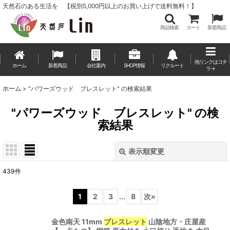
天然石のある生活を 【税別5,000円以上のお買い上げで送料無料！】
商品検索
カート
新着商品
他リンクはコチ
ホーム
新着商品
会社案内
SHOP情報
リクルート
ラ→
ホーム
>
"パワーズウッド ブレスレット"
の
検索結果
"パワーズウッド ブレスレット"
の
検
索結果
表示順変更
閉じる
439
件
商品検索
:
1
2
3
...
8
次
»
表示数
:
金色南天 11mm
ブレスレット
山陰地方・庄屋産