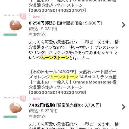
穴貫通 穴あき パワーストーン
[
06030048014402204017
]
8,256
円
(税別)
[
通常販売価格
:
9,600
円
]
(
税込
:
9,081
円
)
在庫数1点
ふっくら可愛い天然石のハート型ビーズです。 横
穴貫通タイプなので、使いやすい！ ブレスレット
やリング、ネックレス等に使ってみませんか？ オ
レンジ
ムーンストーン
とは… ム…
【石の日セール 14%OFF】 天然石 ハート型ビー
ズ オレンジ
ムーンストーン
14.5ct スリランカ産
【一点もの・一粒入り】Orange Moonstone 横
穴貫通 穴あき パワーストーン
[
06030048014402204016
]
7,482
円
(税別)
[
通常販売価格
:
8,700
円
]
(
税込
:
8,230
円
)
在庫数1点
ふっくら可愛い天然石のハート型ビーズです。 横