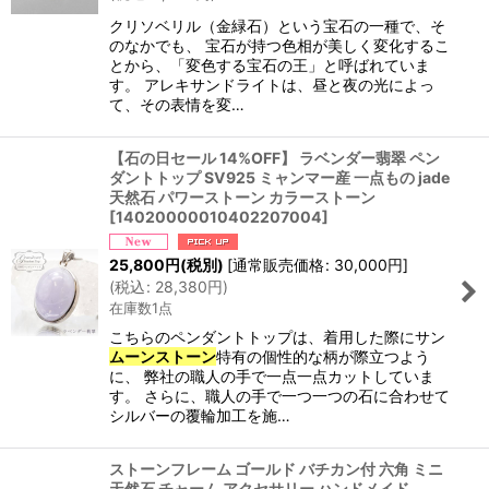
クリソベリル（金緑石）という宝石の一種で、そ
のなかでも、 宝石が持つ色相が美しく変化するこ
とから、「変色する宝石の王」と呼ばれていま
す。 アレキサンドライトは、昼と夜の光によっ
て、その表情を変…
【石の日セール 14%OFF】 ラベンダー翡翠 ペン
ダントトップ SV925 ミャンマー産 一点もの jade
天然石 パワーストーン カラーストーン
[
14020000010402207004
]
25,800
円
(税別)
[
通常販売価格
:
30,000
円
]
(
税込
:
28,380
円
)
在庫数1点
こちらのペンダントトップは、着用した際にサン
ムーンストーン
特有の個性的な柄が際立つよう
に、 弊社の職人の手で一点一点カットしていま
す。 さらに、職人の手で一つ一つの石に合わせて
シルバーの覆輪加工を施…
ストーンフレーム ゴールド バチカン付 六角 ミニ
天然石 チャーム アクセサリー ハンドメイド