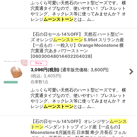
ふっくら可愛い天然石のハート型ビーズです。 横
穴貫通タイプなので、使いやすい！ ブレスレット
やリング、ネックレス等に使ってみませんか？ オ
レンジ
ムーンストーン
とは… ム…
【石の日セール 14%OFF】 天然石 ハート型ビー
ズ オレンジ
ムーンストーン
5.95ct スリランカ産
【一点もの・一粒入り】Orange Moonstone 横
穴貫通 穴あき パワーストーン
[
06030048014402204028
]
3,096
円
(税別)
[
通常販売価格
:
3,600
円
]
(
税込
:
3,405
円
)
在庫数1点
ふっくら可愛い天然石のハート型ビーズです。 横
穴貫通タイプなので、使いやすい！ ブレスレット
やリング、ネックレス等に使ってみませんか？ オ
レンジ
ムーンストーン
とは… ム…
【石の日セール 14%OFF】 オレンジサン
ムーンス
トーン
ペンダントトップ インド産【一点もの】
Moonstone 6月誕生石 日本製 希少 月長石 フェル