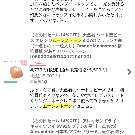
加工を施したペンダントトップです。 光を受ける
たびに繊細な表情を見せ、ライトを当てることで
幻想的なキャッツアイ効果をお楽しみいただけま
す。 小ぶりながら…
【石の日セール 14%OFF】 天然石 ハート型ビー
ズ オレンジ
ムーンストーン
9.07ct スリランカ産
【一点もの・一粒入り】Orange Moonstone 横
穴貫通 穴あき パワーストーン
[
06030048014402204030
]
4,730
円
(税別)
[
通常販売価格
:
5,500
円
]
(
税込
:
5,203
円
)
在庫数1点
ふっくら可愛い天然石のハート型ビーズです。 横
穴貫通タイプなので、使いやすい！ ブレスレット
やリング、ネックレス等に使ってみませんか？ オ
レンジ
ムーンストーン
とは… ム…
【石の日セール 14%OFF】 アレキサンドライト
キャッツアイ SV925 ブラジル産 【一点もの】
Alexandrite 日本製 アクセサリー 6月誕生石 希少