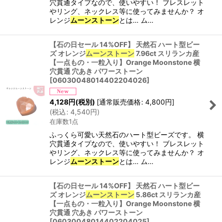
穴貫通タイプなので、使いやすい！ ブレスレット
やリング、ネックレス等に使ってみませんか？ オ
レンジ
ムーンストーン
とは… ム…
【石の日セール 14%OFF】 天然石 ハート型ビー
ズ オレンジ
ムーンストーン
7.96ct スリランカ産
【一点もの・一粒入り】Orange Moonstone 横
穴貫通 穴あき パワーストーン
[
06030048014402204026
]
4,128
円
(税別)
[
通常販売価格
:
4,800
円
]
(
税込
:
4,540
円
)
在庫数1点
ふっくら可愛い天然石のハート型ビーズです。 横
穴貫通タイプなので、使いやすい！ ブレスレット
やリング、ネックレス等に使ってみませんか？ オ
レンジ
ムーンストーン
とは… ム…
【石の日セール 14%OFF】 天然石 ハート型ビー
ズ オレンジ
ムーンストーン
5.86ct スリランカ産
【一点もの・一粒入り】Orange Moonstone 横
穴貫通 穴あき パワーストーン
[
06030048014402204025
]