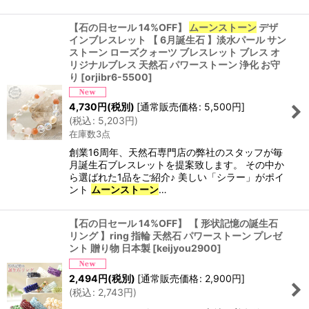
【石の日セール 14%OFF】
ムーンストーン
デザ
インブレスレット 【 6月誕生石 】淡水パール サン
ストーン ローズクォーツ ブレスレット ブレス オ
リジナルブレス 天然石 パワーストーン 浄化 お守
り
[
orjibr6-5500
]
4,730
円
(税別)
[
通常販売価格
:
5,500
円
]
(
税込
:
5,203
円
)
在庫数3点
創業16周年、天然石専門店の弊社のスタッフが毎
月誕生石ブレスレットを提案致します。 その中か
ら選ばれた1品をご紹介♪ 美しい「シラー」がポイ
ント
ムーンストーン
…
【石の日セール 14%OFF】 【 形状記憶の誕生石
リング 】ring 指輪 天然石 パワーストーン プレゼ
ント 贈り物 日本製
[
keijyou2900
]
2,494
円
(税別)
[
通常販売価格
:
2,900
円
]
(
税込
:
2,743
円
)