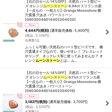
【石の日セール 14%OFF】 天然石 ハート型ビー
ズ オレンジ
ムーンストーン
8.94ct スリランカ産
【一点もの・一粒入り】Orange Moonstone 横
穴貫通 穴あき パワーストーン
[
06030048014402204020
]
4,644
円
(税別)
[
通常販売価格
:
5,400
円
]
(
税込
:
5,108
円
)
在庫数1点
ふっくら可愛い天然石のハート型ビーズです。 横
穴貫通タイプなので、使いやすい！ ブレスレット
やリング、ネックレス等に使ってみませんか？ オ
レンジ
ムーンストーン
とは… ム…
【石の日セール 14%OFF】 天然石 ハート型ビー
ズ オレンジ
ムーンストーン
6.11ct スリランカ産
【一点もの・一粒入り】Orange Moonstone 横
穴貫通 穴あき パワーストーン
[
06030048014402204019
]
3,182
円
(税別)
[
通常販売価格
:
3,700
円
]
(
税込
:
3,500
円
)
在庫数1点