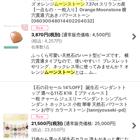
ズ オレンジ
ムーンストーン
7.37ct スリランカ産
【一点もの・一粒入り】Orange Moonstone 横
穴貫通 穴あき パワーストーン
[
06030048014402204032
]
3,870
円
(税別)
[
通常販売価格
:
4,500
円
]
(
税込
:
4,257
円
)
在庫数1点
ふっくら可愛い天然石のハート型ビーズです。 横
穴貫通タイプなので、使いやすい！ ブレスレット
やリング、ネックレス等に使ってみませんか？ オ
レンジ
ムーンストーン
とは… ム…
【石の日セール 14%OFF】 誕生石 ペンダントト
ップ 選べる11石 K18 【 プティルース 】
一粒 チャーム ジュエリー ペンダント シンプルペ
ンダント ネックレス 小粒 華奢 天然石 パワースト
ーン お守り カラーストーン
[
tannjyouseki-pd
]
21,500
円
(税別)
[
通常販売価格
:
25,000
円
]
(
税込
:
23,650
円
)
11色から選べる誕生石カラー 誰もがきっと虜にな