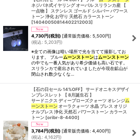
ネジバネ式イヤリング オーバル スリランカ産 【
一点物 】 ステンレス ゴールド シルバー パワース
トーン 浄化 お守り 天然石 カラーストーン
[
14040050814402212003
]
4,730
円
(税別)
[
通常販売価格
:
5,500
円
]
(
税込
:
5,203
円
)
※全ての画像は暗い場所で光を当てて撮影してお
ります。 ブルー
ムーンストーン
は
ムーンストーン
の中でも一番人気があり希少価値も高い石です。
スリランカで産出されていましたが今現在鉱山が
閉山され数少なくな…
【石の日セール 14%OFF】 サードオニキスデザイ
ンブレスレット 【 8月誕生石 】
サードニクス ディープローズクォーツ オレンジ
ム
ーンストーン
オーラクォーツ 水晶 ブレス オリジ
ナルブレス 浄化 天然石 パワーストーン カラース
トーン
[
oribr-8-4400
]
3,784
円
(税別)
[
通常販売価格
:
4,400
円
]
(
税込
:
4,162
円
)