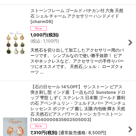
ストーンフレーム ゴールド バチカン付 六角 天然
石 シェル チャーム アクセサリー ハンドメイド
[
charm06
]
1,000
円
(税別)
(
税込
:
1,100
円
)
天然石を切り出して加工したアクセサリー用のパ
ーツです。 シンプルなので使い勝手抜群！ ピア
スやネックレスなど、アクセサリーの手作りパー
ツにオススメです。 天然石,シェル： ローズクォ
ーツ …
【石の日セール 14%OFF】 サンストーン ピアス
突き刺し型 インド産 【一点もの】Sunstone ドロ
ップ 雫型 しずく ステンレス 日本製 ゴールド 勝利
の石 アベンチュリン・フェルドスパー アベンチュ
レッセンス ポジティブ 癒し 太陽 内包物 輝き 天然
石 天然石ピアス パワーストーン カラーストーン
[
14040000835602505003
]
7,310
円
(税別)
[
通常販売価格
:
8,500
円
]