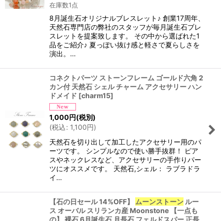
在庫数1点
8月誕生石オリジナルブレスレット♪ 創業17周年、
天然石専門店の弊社のスタッフが毎月誕生石ブレ
スレットを提案致します。 その中から選ばれた1
品をご紹介♪ 夏っぽい抜け感と軽さで夏らしさを
演出。…
コネクトパーツ ストーンフレーム ゴールド六角 2
カン付 天然石 シェル チャーム アクセサリー ハン
ドメイド
[
charm15
]
1,000
円
(税別)
(
税込
:
1,100
円
)
天然石を切り出して加工したアクセサリー用のパ
ーツです。 シンプルなので使い勝手抜群！ ピア
スやネックレスなど、アクセサリーの手作りパー
ツにオススメです。 天然石,シェル： ラブラドラ
イ…
【石の日セール 14%OFF】
ムーンストーン
ルー
ス オーバル スリランカ産 Moonstone 【一点も
の】 裸石 6月誕生石 月長石 フェルドスパー 正長