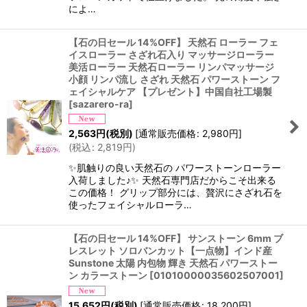
によ…
【石の日セール 14%OFF】 天然石 ローラー フェ
イスローラー さざれ石入り マッサージローラー
美活ローラー 天然石ローラー リンパマッサージ
小顔 リンパ流し さざれ 天然石 パワーストーン フ
ェイシャルケア 【プレゼント】中国自社工場製
[
sazarero-ra
]
2,563
円
(税別)
[
通常販売価格
:
2,980
円
]
(
税込
:
2,819
円
)
✨肌触りの良い天然石の パワーストーンローラー
入荷しました♪✨ 天然石専門店だからこそ出来る
この価格！ グリップ部分には、贅沢にさざれ石を
使ったフェイシャルローラ…
【石の日セール 14%OFF】 サンストーン 6mm ブ
レスレット ソロバンカット【一点物】インド産
Sunstone 太陽 内包物 輝き 天然石 パワーストー
ン カラーストーン
[
01010000035602507001
]
15,652
円
(税別)
[
通常販売価格
:
18,200
円
]