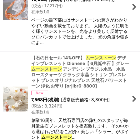
(
税込
:
17,217
円
)
在庫数1点
ページの最下部にはサンストーンの輝きがわかり
やすい動画を載せております。 太陽のように明る
く輝くサンストーンを、光をより美しく反射する
ソロバンカットで仕上げました。 光の角度や強さ
によ…
【石の日セール 14%OFF】
ムーンストーン
デザ
インブレスレット Dionene【 6月誕生石 】グレー
ムーンストーン
アンデシン ブラジル水晶 水晶
ローズクォーツ クラック水晶 シトリン ブレスレ
ット ブレス オリジナルブレス 天然石 パワースト
ーン 浄化 お守り
[
orjibr6-8800
]
7,568
円
(税別)
[
通常販売価格
:
8,800
円
]
(
税込
:
8,324
円
)
在庫数1点
創業16周年、天然石専門店の弊社のスタッフが毎
月誕生石ブレスレットを提案致します。 その中か
ら選ばれた1品をご紹介♪ 美しい「シラー」がポイ
ント
ムーンストーン
…