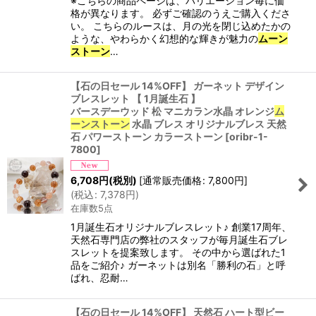
※こちらの商品ページは、バリエーション毎に価
格が異なります。 必ずご確認のうえご購入くださ
い。 こちらのルースは、月の光を閉じ込めたかの
ような、やわらかく幻想的な輝きが魅力の
ムーン
ストーン
…
【石の日セール 14%OFF】 ガーネット デザイン
ブレスレット 【 1月誕生石 】
バースデーウッド 松 マニカラン水晶 オレンジ
ム
ーンストーン
水晶 ブレス オリジナルブレス 天然
石 パワーストーン カラーストーン
[
oribr-1-
7800
]
6,708
円
(税別)
[
通常販売価格
:
7,800
円
]
(
税込
:
7,378
円
)
在庫数5点
1月誕生石オリジナルブレスレット♪ 創業17周年、
天然石専門店の弊社のスタッフが毎月誕生石ブレ
スレットを提案致します。 その中から選ばれた1
品をご紹介♪ ガーネットは別名「勝利の石」と呼
ばれ、忍耐…
【石の日セール 14%OFF】 天然石 ハート型ビー