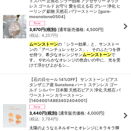
ドスパー 正長石 シラー効果 アクセサリー ネック
レス ゴールド お守り 愛を伝える石 グレー 浄化 ヒ
ーリング 鉱物 天然石 パワーストーン
[
gure-
moonstone0504
]
3,870
円
(税別)
[
通常販売価格
:
4,500
円
]
(
税込
:
4,257
円
)
ムーンストーン
の「シラー効果」と、サンストー
ンの「アベンチュレッセンス」。 そのふたつを併
せ持つ、希少なオレンジサン
ムーンストーン
で
す。 やわらかなオレンジの色合いの中に、光を受
けて浮かび上がるシ…
【石の日セール 14%OFF】 サンストーン ピアス
タンザニア産 Sunstone ハート ステンレス ゴー
ルド シルバー 日本製 天然石ピアス 浄化 天然石 パ
ワーストーン カラーストーン
[
14040014883402404001
]
3,440
円
(税別)
[
通常販売価格
:
4,000
円
]
(
税込
:
3,784
円
)
太陽のようなエネルギーとオレンジにキラキラ輝