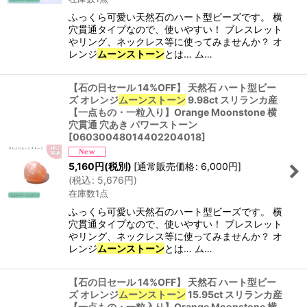
ふっくら可愛い天然石のハート型ビーズです。 横
穴貫通タイプなので、使いやすい！ ブレスレット
やリング、ネックレス等に使ってみませんか？ オ
レンジ
ムーンストーン
とは… ム…
【石の日セール 14%OFF】 天然石 ハート型ビー
ズ オレンジ
ムーンストーン
9.98ct スリランカ産
【一点もの・一粒入り】Orange Moonstone 横
穴貫通 穴あき パワーストーン
[
06030048014402204018
]
5,160
円
(税別)
[
通常販売価格
:
6,000
円
]
(
税込
:
5,676
円
)
在庫数1点
ふっくら可愛い天然石のハート型ビーズです。 横
穴貫通タイプなので、使いやすい！ ブレスレット
やリング、ネックレス等に使ってみませんか？ オ
レンジ
ムーンストーン
とは… ム…
【石の日セール 14%OFF】 天然石 ハート型ビー
ズ オレンジ
ムーンストーン
15.95ct スリランカ産
【一点もの・一粒入り】Orange Moonstone 横