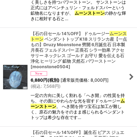
く美しさを持つパワーストーン。 サンストーンは
正式にはアベンチュリン・フェルドスパーという
鉱物名になりますが、
ムーンストーン
の静かな輝
きに相対する石と…
【石の日セール 14%OFF】 ドゥルージー
ムーンス
トーン
ペンダントトップ K18 スリランカ産【一点
もの】Druzy Moonstone 劈開 6月誕生石 日本製
月長石 フェルドスパー 正長石 シラー効果 アクセ
サリー ネックレス ゴールド お守り 愛を伝える石
浄化 ヒーリング 鉱物 天然石 パワーストーン
[
moonstone0504
]
6,880
円
(税別)
[
通常販売価格
:
8,000
円
]
(
税込
:
7,568
円
)
一定の方向に美しく割れる「へき開」の性質を持
ち、その面にやわらかな光を宿すドゥルージー
ム
ーンストーン
。 へき開を持つ宝石は加工が難し
く、原石の魅力をそのまま感じられるペンダント
トップは希少な存在です…
【石の日セール 14%OFF】 誕生石 ピアス ジュエ