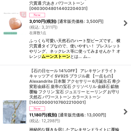
穴貫通 穴あき パワーストーン
[
06030048014402204031
]
3,010
円
(税別)
[
通常販売価格
:
3,500
円
]
(
税込
:
3,311
円
)
在庫数1点
ふっくら可愛い天然石のハート型ビーズです。 横
穴貫通タイプなので、使いやすい！ ブレスレット
やリング、ネックレス等に使ってみませんか？ オ
レンジ
ムーンストーン
とは… ム…
【石の日セール 14%OFF】 アレキサンドライト
キャッツアイ SV925 ブラジル産 【一点もの】
Alexandrite 日本製 アクセサリー 6月誕生石 希少
変彩金緑石 皇帝の宝石 クリソベリル 金緑石 鉱物
覆輪 フクリン 宝石 ジュエリー ヒーリング お守り
天然石 パワーストーン カラーストーン
[
14020000107602210001
]
11,180
円
(税別)
[
通常販売価格
:
13,000
円
]
(
税込
:
12,298
円
)
神秘的な輝きを宿したアレキサンドライトに覆輪