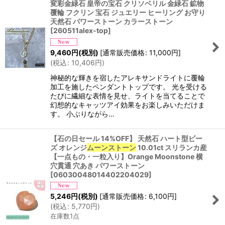
変彩金緑石 皇帝の宝石 クリソベリル 金緑石 鉱物
覆輪 フクリン 宝石 ジュエリー ヒーリング お守り
天然石 パワーストーン カラーストーン
[
260511alex-top
]
9,460
円
(税別)
[
通常販売価格
:
11,000
円
]
(
税込
:
10,406
円
)
神秘的な輝きを宿したアレキサンドライトに覆輪
加工を施したペンダントトップです。 光を受ける
たびに繊細な表情を見せ、ライトを当てることで
幻想的なキャッツアイ効果をお楽しみいただけま
す。 小ぶりながら…
【石の日セール 14%OFF】 天然石 ハート型ビー
ズ オレンジ
ムーンストーン
10.01ct スリランカ産
【一点もの・一粒入り】Orange Moonstone 横
穴貫通 穴あき パワーストーン
[
06030048014402204029
]
5,246
円
(税別)
[
通常販売価格
:
6,100
円
]
(
税込
:
5,770
円
)
在庫数1点