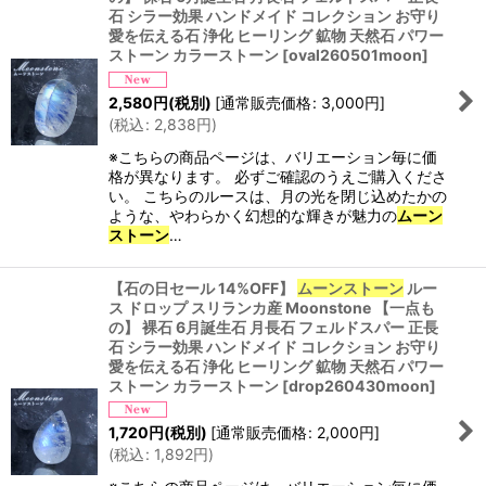
石 シラー効果 ハンドメイド コレクション お守り
愛を伝える石 浄化 ヒーリング 鉱物 天然石 パワー
ストーン カラーストーン
[
oval260501moon
]
2,580
円
(税別)
[
通常販売価格
:
3,000
円
]
(
税込
:
2,838
円
)
※こちらの商品ページは、バリエーション毎に価
格が異なります。 必ずご確認のうえご購入くださ
い。 こちらのルースは、月の光を閉じ込めたかの
ような、やわらかく幻想的な輝きが魅力の
ムーン
ストーン
…
【石の日セール 14%OFF】
ムーンストーン
ルー
ス ドロップ スリランカ産 Moonstone 【一点も
の】 裸石 6月誕生石 月長石 フェルドスパー 正長
石 シラー効果 ハンドメイド コレクション お守り
愛を伝える石 浄化 ヒーリング 鉱物 天然石 パワー
ストーン カラーストーン
[
drop260430moon
]
1,720
円
(税別)
[
通常販売価格
:
2,000
円
]
(
税込
:
1,892
円
)