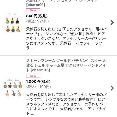
[
charm01
]
840
円
(税別)
(
税込
:
924
円
)
天然石を切り出して加工したアクセサリー用のパ
ーツです。 シンプルなので使い勝手抜群！ ピア
スやネックレスなど、アクセサリーの手作りパー
ツにオススメです。 天然石： ハウライト ラブ
ラ…
ストーンフレーム ゴールド バチカン付 スター 天
然石 シェル チャーム星 アクセサリー ハンドメイ
ド
[
charm03
]
1,000
円
(税別)
(
税込
:
1,100
円
)
天然石を切り出して加工したアクセサリー用のパ
ーツです。 シンプルなので使い勝手抜群！ ピア
スやネックレスなど、アクセサリーの手作りパー
ツにオススメです。 天然石,シェル： アマゾナイ
ト …