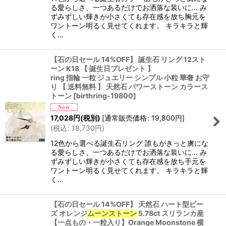
る愛らしさ、一つあるだけでお洒落な装いに… み
ずみずしい輝きが小さくても存在感を放ち胸元を
ワントーン明るく見せてくれます。 キラキラと輝
く…
【石の日セール 14%OFF】 誕生石 リング 12スト
ーン K18 【 誕生日プレゼント 】
ring 指輪 一粒 ジュエリー シンプル 小粒 華奢 お守
り 【 送料無料 】 天然石 パワーストーン カラース
トーン
[
birthring-19800
]
17,028
円
(税別)
[
通常販売価格
:
19,800
円
]
(
税込
:
18,730
円
)
12色から選べる誕生石リング 誰もがきっと虜にな
る愛らしさ、一つあるだけでお洒落な装いに… み
ずみずしい輝きが小さくても存在感を放ち手元を
ワントーン明るく見せてくれます。 キラキラと輝
く…
【石の日セール 14%OFF】 天然石 ハート型ビー
ズ オレンジ
ムーンストーン
5.78ct スリランカ産
【一点もの・一粒入り】Orange Moonstone 横