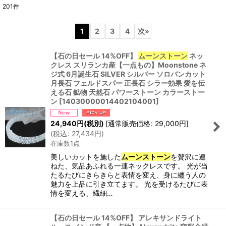
201
件
商品検索
:
1
2
3
4
次
»
表示数
:
【石の日セール 14%OFF】
ムーンストーン
ネッ
クレス スリランカ産【一点もの】Moonstone ネ
並び順
:
ジ式 6月誕生石 SILVER シルバー ソロバンカット
月長石 フェルドスパー 正長石 シラー効果 愛を伝
える石 鉱物 天然石 パワーストーン カラーストー
絞り込む
ン
[
14030000014402104001
]
24,940
円
(税別)
[
通常販売価格
:
29,000
円
]
(
税込
:
27,434
円
)
在庫数1点
美しいカットを施した
ムーンストーン
を贅沢に連
ねた、気品あふれる一連ネックレスです。 光が当
たるたびにきらきらと表情を変え、身に纏う人の
魅力を上品に引き立てます。 光を受けるたびに表
情を変える、繊細…
【石の日セール 14%OFF】 アレキサンドライト