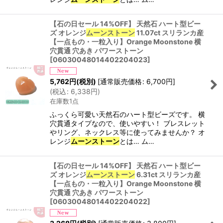
【石の日セール 14%OFF】 天然石 ハート型ビー
ズ オレンジ
ムーンストーン
11.07ct スリランカ産
【一点もの・一粒入り】Orange Moonstone 横
穴貫通 穴あき パワーストーン
[
06030048014402204023
]
5,762
円
(税別)
[
通常販売価格
:
6,700
円
]
(
税込
:
6,338
円
)
在庫数1点
ふっくら可愛い天然石のハート型ビーズです。 横
穴貫通タイプなので、使いやすい！ ブレスレット
やリング、ネックレス等に使ってみませんか？ オ
レンジ
ムーンストーン
とは… ム…
【石の日セール 14%OFF】 天然石 ハート型ビー
ズ オレンジ
ムーンストーン
6.31ct スリランカ産
【一点もの・一粒入り】Orange Moonstone 横
穴貫通 穴あき パワーストーン
[
06030048014402204022
]