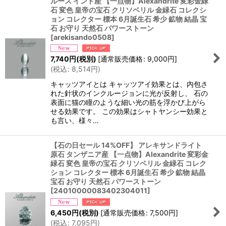
ルース インド産 【一点物】Alexandrite 変彩金緑
石 変色 皇帝の宝石 クリソベリル 金緑石 コレクシ
ョン コレクター 標本 6月誕生石 希少 鉱物 結晶 宝
石 お守り 天然石 パワーストーン
[
arekisando0508
]
7,740
円
(税別)
[
通常販売価格
:
9,000
円
]
(
税込
:
8,514
円
)
キャッツアイとは キャッツアイ効果とは、内包さ
れた針状のインクルージョンに光が反射し、 石の
表面に猫の瞳のような細い光の筋を浮かび上がら
せる効果です。 この効果はシャトヤンシー効果と
も言い、様々…
【石の日セール 14%OFF】 アレキサンドライト
原石 タンザニア産 【一点物】Alexandrite 変彩金
緑石 変色 皇帝の宝石 クリソベリル 金緑石 コレク
ション コレクター 標本 6月誕生石 希少 鉱物 結晶
宝石 お守り 天然石 パワーストーン
[
24010000083402304011
]
6,450
円
(税別)
[
通常販売価格
:
7,500
円
]
(
税込
:
7,095
円
)