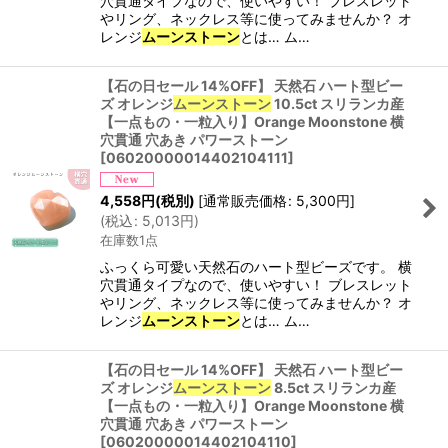
穴貫通タイプなので、使いやすい！ ブレスレット
やリング、ネックレス等に使ってみませんか？ オ
レンジ
ムーンストーン
とは… ム…
【石の日セール 14%OFF】 天然石 ハート型ビー
ズ オレンジ
ムーンストーン
10.5ct スリランカ産
【一点もの・一粒入り】Orange Moonstone 横
穴貫通 穴あき パワーストーン
[
06020000014402104111
]
4,558
円
(税別)
[
通常販売価格
:
5,300
円
]
(
税込
:
5,013
円
)
在庫数1点
ふっくら可愛い天然石のハート型ビーズです。 横
穴貫通タイプなので、使いやすい！ ブレスレット
やリング、ネックレス等に使ってみませんか？ オ
レンジ
ムーンストーン
とは… ム…
【石の日セール 14%OFF】 天然石 ハート型ビー
ズ オレンジ
ムーンストーン
8.5ct スリランカ産
【一点もの・一粒入り】Orange Moonstone 横
穴貫通 穴あき パワーストーン
[
06020000014402104110
]