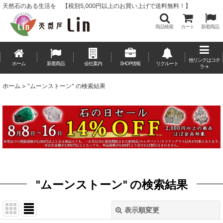
天然石のある生活を 【税別5,000円以上のお買い上げで送料無料！】
商品検索
カート
新着商品
他リンクはコチ
ホーム
新着商品
会社案内
SHOP情報
リクルート
ラ→
ホーム
>
"ムーンストーン"
の
検索結果
"ムーンストーン"
の
検索結果
表示順変更
閉じる