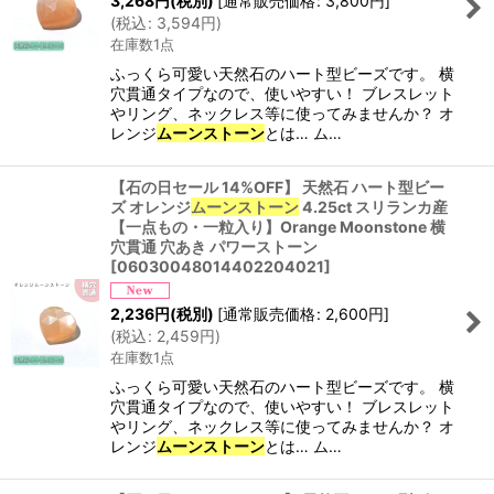
3,268
円
(税別)
[
通常販売価格
:
3,800
円
]
(
税込
:
3,594
円
)
在庫数1点
ふっくら可愛い天然石のハート型ビーズです。 横
穴貫通タイプなので、使いやすい！ ブレスレット
やリング、ネックレス等に使ってみませんか？ オ
レンジ
ムーンストーン
とは… ム…
【石の日セール 14%OFF】 天然石 ハート型ビー
ズ オレンジ
ムーンストーン
4.25ct スリランカ産
【一点もの・一粒入り】Orange Moonstone 横
穴貫通 穴あき パワーストーン
[
06030048014402204021
]
2,236
円
(税別)
[
通常販売価格
:
2,600
円
]
(
税込
:
2,459
円
)
在庫数1点
ふっくら可愛い天然石のハート型ビーズです。 横
穴貫通タイプなので、使いやすい！ ブレスレット
やリング、ネックレス等に使ってみませんか？ オ
レンジ
ムーンストーン
とは… ム…