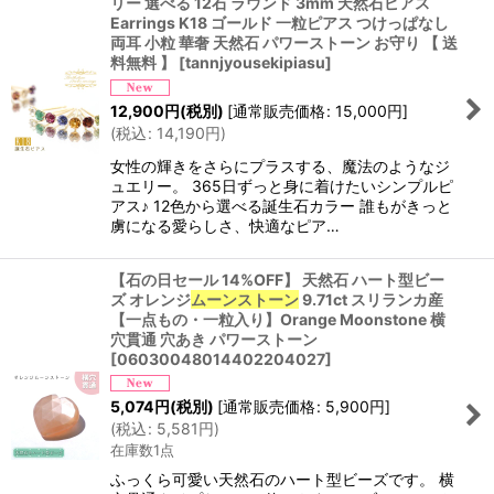
リー 選べる 12石 ラウンド 3mm 天然石ピアス
Earrings K18 ゴールド 一粒ピアス つけっぱなし
両耳 小粒 華奢 天然石 パワーストーン お守り 【 送
料無料 】
[
tannjyousekipiasu
]
12,900
円
(税別)
[
通常販売価格
:
15,000
円
]
(
税込
:
14,190
円
)
女性の輝きをさらにプラスする、魔法のようなジ
ュエリー。 365日ずっと身に着けたいシンプルピ
アス♪ 12色から選べる誕生石カラー 誰もがきっと
虜になる愛らしさ、快適なピア…
【石の日セール 14%OFF】 天然石 ハート型ビー
ズ オレンジ
ムーンストーン
9.71ct スリランカ産
【一点もの・一粒入り】Orange Moonstone 横
穴貫通 穴あき パワーストーン
[
06030048014402204027
]
5,074
円
(税別)
[
通常販売価格
:
5,900
円
]
(
税込
:
5,581
円
)
在庫数1点
ふっくら可愛い天然石のハート型ビーズです。 横