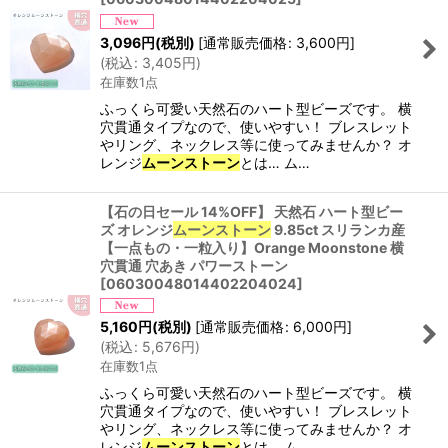
3,096
円
(税別)
[
通常販売価格
:
3,600
円
]
(
税込
:
3,405
円
)
在庫数1点
ふっくら可愛い天然石のハート型ビーズです。 横
穴貫通タイプなので、使いやすい！ ブレスレット
やリング、ネックレス等に使ってみませんか？ オ
レンジ
ムーンストーン
とは… ム…
【石の日セール 14%OFF】 天然石 ハート型ビー
ズ オレンジ
ムーンストーン
9.85ct スリランカ産
【一点もの・一粒入り】Orange Moonstone 横
穴貫通 穴あき パワーストーン
[
06030048014402204024
]
5,160
円
(税別)
[
通常販売価格
:
6,000
円
]
(
税込
:
5,676
円
)
在庫数1点
ふっくら可愛い天然石のハート型ビーズです。 横
穴貫通タイプなので、使いやすい！ ブレスレット
やリング、ネックレス等に使ってみませんか？ オ
レンジ
ムーンストーン
とは… ム…