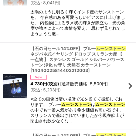
(
税込
:
8,041
円
)
太陽のように明るく輝くインド産のサンストーン
を、 存在感のある可愛らしいピアスに仕上げまし
た。 内包物によるラメ状の輝きが際立ち、光の角
度や強さによって表情を変え、 思わず見とれてし
まうような魅…
【石の日セール 14%OFF】 ブルー
ムーンストーン
ネジバネ式イヤリング ドロップ スリランカ産 【
一点物 】 ステンレス ゴールド シルバー パワース
トーン 浄化 お守り 天然石 カラーストーン
[
14040025814402212003
]
4,730
円
(税別)
[
通常販売価格
:
5,500
円
]
(
税込
:
5,203
円
)
※全ての画像は暗い場所で光を当てて撮影してお
ります。 ブルー
ムーンストーン
は
ムーンストーン
の中でも一番人気があり希少価値も高い石です。
スリランカで産出されていましたが今現在鉱山が
閉山され数少なくな…
【石の日セール 14%OFF】 ブルー
ムーンストーン