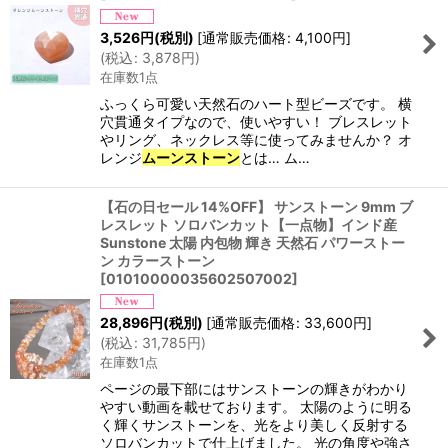
3,526
円
(税別)
[
通常販売価格
:
4,100
円
]
(
税込
:
3,878
円
)
在庫数1点
ふっくら可愛い天然石のハート型ビーズです。 横
穴貫通タイプなので、使いやすい！ ブレスレット
やリング、ネックレス等に使ってみませんか？ オ
レンジ
ムーンストーン
とは… ム…
【石の日セール 14%OFF】 サンストーン 9mm ブ
レスレット ソロバンカット【一点物】インド産
Sunstone 太陽 内包物 輝き 天然石 パワーストー
ン カラーストーン
[
01010000035602507002
]
28,896
円
(税別)
[
通常販売価格
:
33,600
円
]
(
税込
:
31,785
円
)
在庫数1点
ページの最下部にはサンストーンの輝きがわかり
やすい動画を載せております。 太陽のように明る
く輝くサンストーンを、光をより美しく反射する
ソロバンカットで仕上げました。 光の角度や強さ