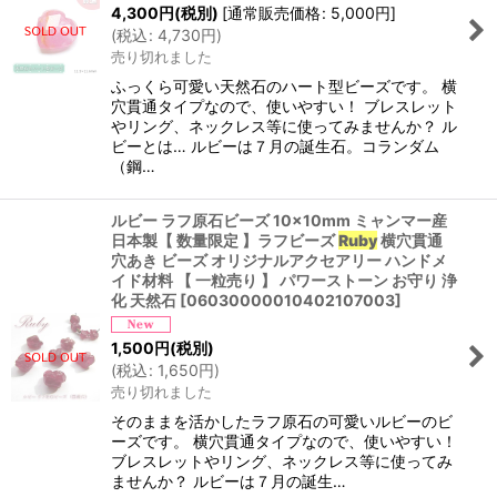
4,300
円
(税別)
[
通常販売価格
:
5,000
円
]
(
税込
:
4,730
円
)
売り切れました
ふっくら可愛い天然石のハート型ビーズです。 横
穴貫通タイプなので、使いやすい！ ブレスレット
やリング、ネックレス等に使ってみませんか？ ル
ビーとは… ルビーは７月の誕生石。コランダム
（鋼…
ルビー ラフ原石ビーズ 10×10mm ミャンマー産
日本製【 数量限定 】ラフビーズ
Ruby
横穴貫通
穴あき ビーズ オリジナルアクセアリー ハンドメ
イド材料 【 一粒売り 】 パワーストーン お守り 浄
化 天然石
[
06030000010402107003
]
1,500
円
(税別)
(
税込
:
1,650
円
)
売り切れました
そのままを活かしたラフ原石の可愛いルビーのビ
ーズです。 横穴貫通タイプなので、使いやすい！
ブレスレットやリング、ネックレス等に使ってみ
ませんか？ ルビーは７月の誕生…