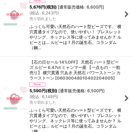
5,676
円
(税別)
[
通常販売価格
:
6,600
円
]
(
税込
:
6,243
円
)
売り切れました
ふっくら可愛い天然石のハート型ビーズです。 横
穴貫通タイプなので、使いやすい！ ブレスレット
やリング、ネックレス等に使ってみませんか？ ル
ビーとは… ルビーは７月の誕生石。コランダム
（鋼…
【石の日セール 14%OFF】 天然石 ハート型ビー
ズ ルビー 6.47ct ミャンマー産 【一点もの・一粒
売り】 横穴貫通 穴あき 天然石 パワーストーン カ
ラーストーン
[
06030048010402204005
]
5,590
円
(税別)
[
通常販売価格
:
6,500
円
]
(
税込
:
6,149
円
)
売り切れました
ふっくら可愛い天然石のハート型ビーズです。 横
穴貫通タイプなので、使いやすい！ ブレスレット
やリング、ネックレス等に使ってみませんか？ ル
ビーとは… ルビーは７月の誕生石。コランダム
（鋼…