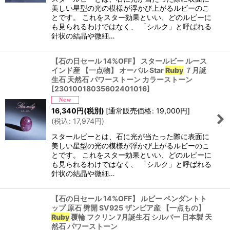
美しい星型の光の模様が浮かび上がるルビーのこ
とです。 これをスター効果といい、どのルビーに
も見られるわけではなく、 「シルク」と呼ばれる
針状の結晶や微細…
【石の日セール 14%OFF】 スタールビー ルース
インド産 【一点物】 オーバル Star
Ruby
７月誕
生石 天然石 パワーストーン カラーストーン
[
23010018035602401016
]
16,340
円
(税別)
[
通常販売価格
:
19,000
円
]
(
税込
:
17,974
円
)
スタールビーとは、石に光が当たった際に表面に
美しい星型の光の模様が浮かび上がるルビーのこ
とです。 これをスター効果といい、どのルビーに
も見られるわけではなく、 「シルク」と呼ばれる
針状の結晶や微細…
【石の日セール 14%OFF】 ルビー ペンダントト
ップ 原石 劈開 SV925 ザンビア産 【一点もの】
Ruby
覆輪 フクリン 7月誕生石 シルバー 日本製 天
然石 パワーストーン