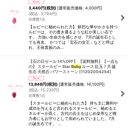
3,440
円
(税別)
[
通常販売価格
:
4,000
円
]
(
税込
:
3,784
円
)
在庫数1点
【ルビーに秘められた力】 鮮烈な華やかさを持つ
ルビーは、その透き通るような紅が美しい石で
す。 力強い生命力を感じさせ、7月の誕生石とし
ても有名。 かつては「宝石の女王」などと呼ば
れ、王侯貴族のみ…
【石の日セール 14%OFF】 【送料無料】【一点も
の】 スタールビー Star
Ruby
ルース 紅玉７月 誕
生石 天然石 パワーストーン
[
11202004254
]
13,846
円
(税別)
[
通常販売価格
:
16,100
円
]
(
税込
:
15,230
円
)
在庫数1点
【スタールビーに秘められた力】 持ち主に勝利や
成功を与えると言われるスタールビー。秘めるエ
ネルギーが高く、古代の兵士をはじめ皇帝など権
力者にもお守りとして崇められていました。7月
の誕生石です。 …