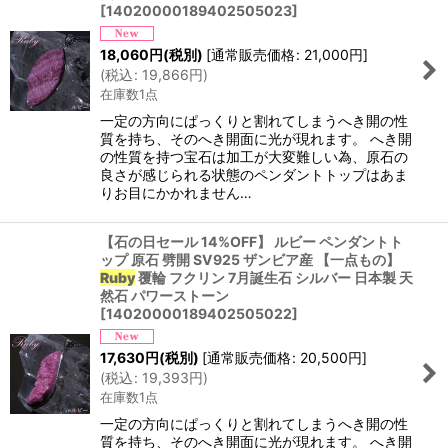
[
14020000189402505023
]
18,060
円
(税別)
[
通常販売価格
:
21,000
円
]
(
税込
:
19,866
円
)
在庫数1点
一定の方向にぱっくりと割れてしまうへき開の性
質を持ち、そのへき開面に光が現れます。 へき開
の性質を持つ宝石は加工が大変難しい為、原石の
良さが感じられる状態のペンダントトップはあま
りお目にかかれません…
【石の日セール 14%OFF】 ルビー ペンダントト
ップ 原石 劈開 SV925 ザンビア産 【一点もの】
Ruby
覆輪 フクリン 7月誕生石 シルバー 日本製 天
然石 パワーストーン
[
14020000189402505022
]
17,630
円
(税別)
[
通常販売価格
:
20,500
円
]
(
税込
:
19,393
円
)
在庫数1点
一定の方向にぱっくりと割れてしまうへき開の性
質を持ち、そのへき開面に光が現れます。 へき開