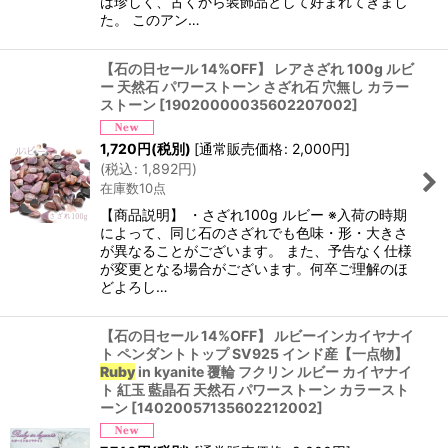
は珍しく、古くから装飾品として好まれてきまし
た。 このアン…
【石の日セール 14%OFF】 レアさざれ 100g ルビ
ー 天然石 パワーストーン さざれ石 穴無し カラー
ストーン
[
19020000035602207002
]
1,720
円
(税別)
[
通常販売価格
:
2,000
円
]
(
税込
:
1,892
円
)
在庫数10点
【商品説明】 ・さざれ100g ルビー ※入荷の時期
によって、同じ石のさざれでも色味・形・大きさ
が異なることがございます。 また、予告なく仕様
が変更となる場合がございます。何卒ご理解のほ
どよろし…
【石の日セール 14%OFF】 ルビーインカイヤナイ
ト ペンダントトップ SV925 インド産【一点物】
Ruby
in kyanite 覆輪 フクリン ルビー カイヤナイ
ト 紅玉 藍晶石 天然石 パワーストーン カラースト
ーン
[
14020057135602212002
]