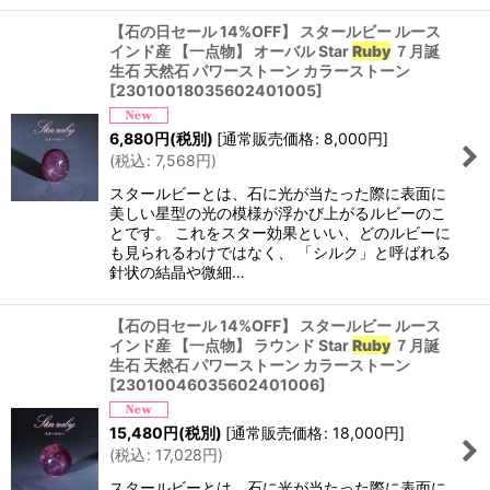
【石の日セール 14%OFF】 スタールビー ルース
インド産 【一点物】 オーバル Star
Ruby
７月誕
生石 天然石 パワーストーン カラーストーン
[
23010018035602401005
]
6,880
円
(税別)
[
通常販売価格
:
8,000
円
]
(
税込
:
7,568
円
)
スタールビーとは、石に光が当たった際に表面に
美しい星型の光の模様が浮かび上がるルビーのこ
とです。 これをスター効果といい、どのルビーに
も見られるわけではなく、 「シルク」と呼ばれる
針状の結晶や微細…
【石の日セール 14%OFF】 スタールビー ルース
インド産 【一点物】 ラウンド Star
Ruby
７月誕
生石 天然石 パワーストーン カラーストーン
[
23010046035602401006
]
15,480
円
(税別)
[
通常販売価格
:
18,000
円
]
(
税込
:
17,028
円
)
スタールビーとは、石に光が当たった際に表面に