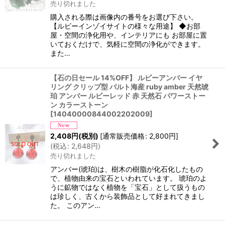
売り切れました
購入される際は画像内の番号をお選び下さい。
【ルビーインゾイサイトの様々な用途】 ◆お部
屋・空間の浄化用や、インテリアにも お部屋に置
いておくだけで、気軽に空間の浄化ができます。
また…
【石の日セール 14%OFF】 ルビーアンバー イヤ
リング クリップ型 バルト海産 ruby amber 天然琥
珀 アンバー ルビーレッド 赤 天然石 パワーストー
ン カラーストーン
[
14040000844002202009
]
2,408
円
(税別)
[
通常販売価格
:
2,800
円
]
(
税込
:
2,648
円
)
売り切れました
アンバー(琥珀)は、樹木の樹脂が化石化したもの
で、植物由来の宝石といわれています。 琥珀のよ
うに鉱物ではなく植物を「宝石」として扱うもの
は珍しく、古くから装飾品として好まれてきまし
た。 このアン…