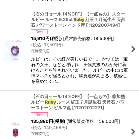
【石の日セール 14%OFF】 【一点もの】 スター
ルビー ルース 9.25ct
Ruby
紅玉７月誕生石 天然
石 パワーストーン インド産
[
11202007494
]
15,910
円
(税別)
[
通常販売価格
:
18,500
円
]
(
税込
:
17,501
円
)
在庫数1点
ルビーは、その紅が美しい石です。 かつては「宝
石の女王」などと呼ばれ、王侯貴族のみが身に着
けることを許されていました。 ルビーの中には軍
神マルスが宿るとされ、勝負運が高まる、積極性
を高めてくれ…
【石の日セール 14%OFF】 【一点もの】 非加熱
ルビー
Ruby
ルース 紅玉７月誕生石 天然石 パワ
ーストーン ビルマ産
[
11202012271
]
135,880
円
(税別)
[
通常販売価格
:
158,000
円
]
(
税込
:
149,468
円
)
在庫数1点