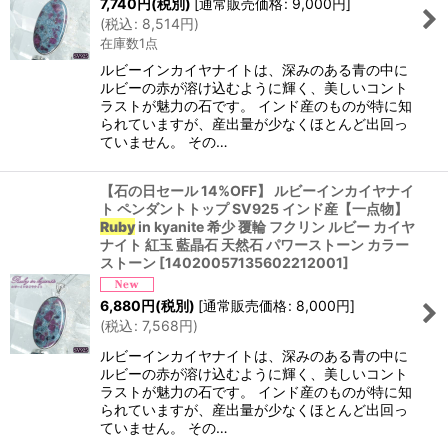
7,740
円
(税別)
[
通常販売価格
:
9,000
円
]
(
税込
:
8,514
円
)
在庫数1点
ルビーインカイヤナイトは、深みのある青の中に
ルビーの赤が溶け込むように輝く、美しいコント
ラストが魅力の石です。 インド産のものが特に知
られていますが、産出量が少なくほとんど出回っ
ていません。 その…
【石の日セール 14%OFF】 ルビーインカイヤナイ
ト ペンダントトップ SV925 インド産【一点物】
Ruby
in kyanite 希少 覆輪 フクリン ルビー カイヤ
ナイト 紅玉 藍晶石 天然石 パワーストーン カラー
ストーン
[
14020057135602212001
]
6,880
円
(税別)
[
通常販売価格
:
8,000
円
]
(
税込
:
7,568
円
)
ルビーインカイヤナイトは、深みのある青の中に
ルビーの赤が溶け込むように輝く、美しいコント
ラストが魅力の石です。 インド産のものが特に知
られていますが、産出量が少なくほとんど出回っ
ていません。 その…