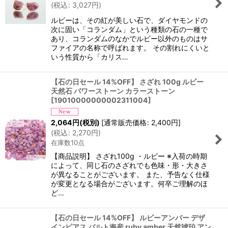
(
税込
:
3,027
円
)
ルビーは、その紅が美しい石で、ダイヤモンドの
次に固い「コランダム」という種類の石の一種で
あり、コランダムのなかでルビー以外のものはサ
ファイアの名称で呼ばれます。 その割れにくいと
いう性質から「カリス…
【石の日セール 14%OFF】 さざれ 100g ルビー
天然石 パワーストーン カラーストーン
[
19010000000002311004
]
2,064
円
(税別)
[
通常販売価格
:
2,400
円
]
(
税込
:
2,270
円
)
在庫数10点
【商品説明】 さざれ100g ・ルビー ※入荷の時期
によって、同じ石のさざれでも色味・形・大きさ
が異なることがございます。 また、予告なく仕様
が変更となる場合がございます。何卒ご理解のほ
ど…
【石の日セール 14%OFF】 ルビーアンバー デザ
インピアス バルト海産 ruby amber 天然琥珀 アン