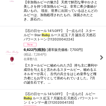
【非加熱ルビーの魅力】 天然で鮮烈な華やかさと
美しさを持つ非加熱ルビーは、非常に希少価値が
高いもの。 現在、世界に出回っているほとんどの
ルビーは、加熱処理されたもの。採掘されたと
き、原石の…
【石の日セール 14%OFF】 【一点もの】 スター
ルビー Star
Ruby
ルース 紅玉７月 誕生石 天然石
パワーストーン
[
11202004224
]
6,622
円
(税別)
[
通常販売価格
:
7,700
円
]
(
税込
:
7,284
円
)
在庫数1点
【スタールビーに秘められた力】 持ち主に勝利や
成功を与えると言われるスタールビー。秘めるエ
ネルギーが高く、古代の兵士をはじめ皇帝など権
力者にもお守りとして崇められていました。7月
の誕生石です。 …
【石の日セール 14%OFF】 【一点もの】 ルビー
Ruby
ルース 紅玉７月誕生石 天然石 パワーストー
ン ミャンマー産
[
11202004135
]