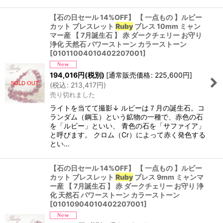
【石の日セール 14%OFF】 【 一点もの 】ルビー
カット ブレスレット
Ruby
ブレス 10mm ミャン
マー産 【 7月誕生石 】 赤 ダークチェリー お守り
浄化 天然石 パワーストーン カラーストーン
[
01011004010402207001
]
194,016
円
(税別)
[
通常販売価格
:
225,600
円
]
(
税込
:
213,417
円
)
売り切れました
ライトを当てて撮影↓ ルビーは７月の誕生石。コ
ランダム（鋼玉）という鉱物の一種で、赤色の石
を「ルビー」といい、 青色の石を「サファイア」
と呼びます。 クロム（Cr）によって赤く発色する
とい…
【石の日セール 14%OFF】 【 一点もの 】ルビー
カット ブレスレット
Ruby
ブレス 9mm ミャンマ
ー産 【 7月誕生石 】 赤 ダークチェリー お守り 浄
化 天然石 パワーストーン カラーストーン
[
01010904010402207001
]