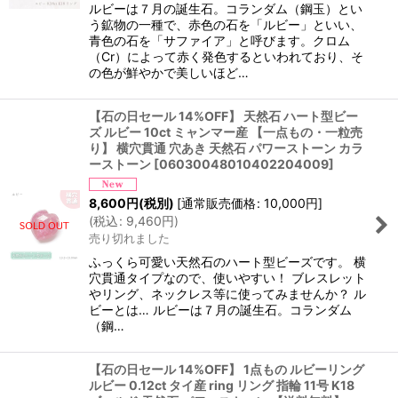
ルビーは７月の誕生石。コランダム（鋼玉）とい
う鉱物の一種で、赤色の石を「ルビー」といい、
青色の石を「サファイア」と呼びます。クロム
（Cr）によって赤く発色するといわれており、そ
の色が鮮やかで美しいほど…
【石の日セール 14%OFF】 天然石 ハート型ビー
ズ ルビー 10ct ミャンマー産 【一点もの・一粒売
り】 横穴貫通 穴あき 天然石 パワーストーン カラ
ーストーン
[
06030048010402204009
]
8,600
円
(税別)
[
通常販売価格
:
10,000
円
]
(
税込
:
9,460
円
)
売り切れました
ふっくら可愛い天然石のハート型ビーズです。 横
穴貫通タイプなので、使いやすい！ ブレスレット
やリング、ネックレス等に使ってみませんか？ ル
ビーとは… ルビーは７月の誕生石。コランダム
（鋼…
【石の日セール 14%OFF】 1点もの ルビーリング
ルビー 0.12ct タイ産 ring リング 指輪 11号 K18