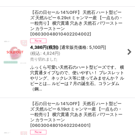
【石の日セール 14%OFF】 天然石 ハート型ビー
ズ 天然ルビー 6.29ct ミャンマー産 【一点もの・
一粒売り】 横穴貫通 穴あき 天然石 パワーストー
ン カラーストーン
[
06030048010402204002
]
4,386
円
(税別)
[
通常販売価格
:
5,100
円
]
(
税込
:
4,824
円
)
売り切れました
ふっくら可愛い天然石のハート型ビーズです。 横
穴貫通タイプなので、使いやすい！ ブレスレット
やリング、ネックレス等に使ってみませんか？ ル
ビーとは… ルビーは７月の誕生石。コランダム
（鋼…
【石の日セール 14%OFF】 天然石 ハート型ビー
ズ 天然ルビー 6.19ct ミャンマー産 【一点もの・
一粒売り】 横穴貫通 穴あき 天然石 パワーストー
ン カラーストーン
[
06030048010402204001
]