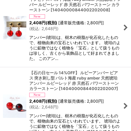
バー ルビーレッド 赤 天然石 パワーストーン カラ
ーストーン
[
14040000844002202008
]
2,408
円
(税別)
[
通常販売価格
:
2,800
円
]
(
税込
:
2,648
円
)
アンバー(琥珀)は、樹木の樹脂が化石化したもの
で、植物由来の宝石といわれています。 琥珀のよ
うに鉱物ではなく植物を「宝石」として扱うもの
は珍しく、古くから装飾品として好まれてきまし
た。 このアン…
【石の日セール 14%OFF】 ルビーアンバー ピア
ス 突き刺し型 バルト海産 ruby amber 天然琥珀
アンバー ルビーレッド 赤 天然石 パワーストーン
カラーストーン
[
14040000844002202007
]
2,408
円
(税別)
[
通常販売価格
:
2,800
円
]
(
税込
:
2,648
円
)
アンバー(琥珀)は、樹木の樹脂が化石化したもの
で、植物由来の宝石といわれています。 琥珀のよ
うに鉱物ではなく植物を「宝石」として扱うもの