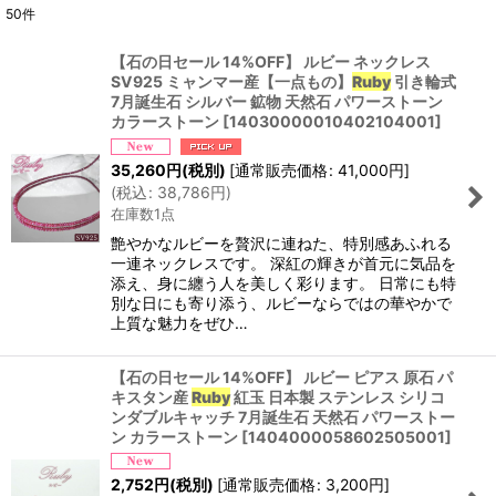
50
件
商品検索
:
【石の日セール 14%OFF】 ルビー ネックレス
SV925 ミャンマー産【一点もの】
Ruby
引き輪式
表示数
:
7月誕生石 シルバー 鉱物 天然石 パワーストーン
カラーストーン
[
14030000010402104001
]
並び順
:
35,260
円
(税別)
[
通常販売価格
:
41,000
円
]
(
税込
:
38,786
円
)
絞り込む
在庫数1点
艶やかなルビーを贅沢に連ねた、特別感あふれる
一連ネックレスです。 深紅の輝きが首元に気品を
添え、身に纏う人を美しく彩ります。 日常にも特
別な日にも寄り添う、ルビーならではの華やかで
上質な魅力をぜひ…
【石の日セール 14%OFF】 ルビー ピアス 原石 パ
キスタン産
Ruby
紅玉 日本製 ステンレス シリコ
ンダブルキャッチ 7月誕生石 天然石 パワーストー
ン カラーストーン
[
1404000058602505001
]
2,752
円
(税別)
[
通常販売価格
:
3,200
円
]