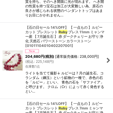
質を持ち、そのへき開面に光が現れます。 へき開
の性質を持つ宝石は加工が大変難しい為、原石の
良さが感じられる状態のペンダントトップはあま
りお目にかかれません…
【石の日セール 14%OFF】 【 一点もの 】ルビー
カット ブレスレット
Ruby
ブレス 11mm ミャンマ
ー産 【 7月誕生石 】 赤 ダークチェリー お守り 浄
化 天然石 パワーストーン カラーストーン
[
01011104010402207001
]
204,680
円
(税別)
[
通常販売価格
:
238,000
円
]
(
税込
:
225,148
円
)
在庫数1点
ライトを当てて撮影↓ ルビーは７月の誕生石。コ
ランダム（鋼玉）という鉱物の一種で、赤色の石
を「ルビー」といい、 青色の石を「サファイア」
と呼びます。 クロム（Cr）によって赤く発色する
とい…
【石の日セール 14%OFF】 【 一点もの 】ルビー
カット ブレスレット
Ruby
ブレス 7mm ミャンマ
ー産 【 7月誕生石 】 赤 ダークチェリー お守り 浄