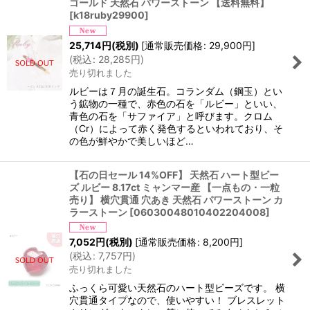
ゴールド 天然石 パワーストーン 【送料無料】
[
k18ruby29900
]
25,714
円
(税別)
[
通常販売価格
:
29,900
円
]
(
税込
:
28,285
円
)
売り切れました
ルビーは７月の誕生石。コランダム（鋼玉）とい
う鉱物の一種で、赤色の石を「ルビー」といい、
青色の石を「サファイア」と呼びます。クロム
（Cr）によって赤く発色するといわれており、そ
の色が鮮やかで美しいほど…
【石の日セール 14%OFF】 天然石 ハート型ビー
ズ ルビー 8.17ct ミャンマー産 【一点もの・一粒
売り】 横穴貫通 穴あき 天然石 パワーストーン カ
ラーストーン
[
06030048010402204008
]
7,052
円
(税別)
[
通常販売価格
:
8,200
円
]
(
税込
:
7,757
円
)
売り切れました
ふっくら可愛い天然石のハート型ビーズです。 横
穴貫通タイプなので、使いやすい！ ブレスレット