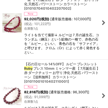
化 天然石 パワーストーン カラーストーン
[
01010704010402207002
]
92,020
円
(税別)
[
通常販売価格
:
107,000
円
]
(
税込
:
101,222
円
)
在庫数1点
ライトを当てて撮影↓ ルビーは７月の誕生石。コ
ランダム（鋼玉）という鉱物の一種で、赤色の石
を「ルビー」といい、 青色の石を「サファイア」
と呼びます。 クロム（Cr）によって赤く発色する
とい…
【石の日セール 14%OFF】 ルビー ブレスレット
Ruby
ブレス 10mm ミャンマー産 【 7月誕生石 】
赤 ダークチェリー お守り 浄化 天然石 パワースト
ーン 【送料無料】 カラーストーン
[
01011001010402110001
]
82,818
円
(税別)
[
通常販売価格
:
96,300
円
]
(
税込
:
91,099
円
)
在庫数1点
ルビーは７月の誕生石。コランダム（鋼玉）とい