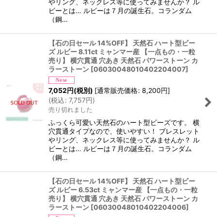
やリング、ネックレス等に使ってみませんか？ ル
ビーとは… ルビーは７月の誕生石。コランダム
（鋼…
【石の日セール 14%OFF】 天然石 ハート型ビー
ズ ルビー 8.11ct ミャンマー産 【一点もの・一粒
売り】 横穴貫通 穴あき 天然石 パワーストーン カ
ラーストーン
[
06030048010402204007
]
7,052
円
(税別)
[
通常販売価格
:
8,200
円
]
(
税込
:
7,757
円
)
売り切れました
ふっくら可愛い天然石のハート型ビーズです。 横
穴貫通タイプなので、使いやすい！ ブレスレット
やリング、ネックレス等に使ってみませんか？ ル
ビーとは… ルビーは７月の誕生石。コランダム
（鋼…
【石の日セール 14%OFF】 天然石 ハート型ビー
ズ ルビー 6.53ct ミャンマー産 【一点もの・一粒
売り】 横穴貫通 穴あき 天然石 パワーストーン カ
ラーストーン
[
06030048010402204006
]