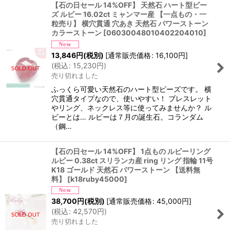
【石の日セール 14%OFF】 天然石 ハート型ビー
ズ ルビー 16.02ct ミャンマー産 【一点もの・一
粒売り】 横穴貫通 穴あき 天然石 パワーストーン
カラーストーン
[
06030048010402204010
]
13,846
円
(税別)
[
通常販売価格
:
16,100
円
]
(
税込
:
15,230
円
)
売り切れました
ふっくら可愛い天然石のハート型ビーズです。 横
穴貫通タイプなので、使いやすい！ ブレスレット
やリング、ネックレス等に使ってみませんか？ ル
ビーとは… ルビーは７月の誕生石。コランダム
（鋼…
【石の日セール 14%OFF】 1点もの ルビーリング
ルビー 0.38ct スリランカ産 ring リング 指輪 11号
K18 ゴールド 天然石 パワーストーン 【送料無
料】
[
k18ruby45000
]
38,700
円
(税別)
[
通常販売価格
:
45,000
円
]
(
税込
:
42,570
円
)
売り切れました