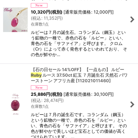
10,320
円
(税別)
[
通常販売価格
:
12,000
円
]
(
税込
:
11,352
円
)
在庫数1点
ルビーは７月の誕生石。コランダム（鋼玉）とい
う鉱物の一種で、赤色の石を「ルビー」といい、
青色の石を「サファイア」と呼びます。 クロム
（Cr）によって赤く発色するといわれており、 そ
の色が鮮やか…
【石の日セール 14%OFF】 【一点もの】 ルビー
Ruby
ルース 37.50ct 紅玉 ７月誕生石 天然石 パワ
ーストーン アフリカ産
[
112021011460
]
25,886
円
(税別)
[
通常販売価格
:
30,100
円
]
(
税込
:
28,474
円
)
在庫数1点
ルビーは７月の誕生石です。コランダム（鋼玉）
という鉱物の一種で、赤色の石を「ルビー」とい
い、青色の石を「サファイア」と呼びます。 その
色が鮮やかで美しいほど宝石としての価値が高く
つけられています。 …