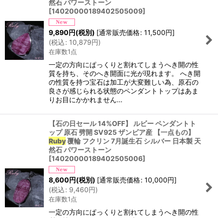
然石 パワーストーン
[
14020000189402505009
]
9,890
円
(税別)
[
通常販売価格
:
11,500
円
]
(
税込
:
10,879
円
)
在庫数1点
一定の方向にぱっくりと割れてしまうへき開の性
質を持ち、そのへき開面に光が現れます。 へき開
の性質を持つ宝石は加工が大変難しい為、原石の
良さが感じられる状態のペンダントトップはあま
りお目にかかれません…
【石の日セール 14%OFF】 ルビー ペンダントト
ップ 原石 劈開 SV925 ザンビア産 【一点もの】
Ruby
覆輪 フクリン 7月誕生石 シルバー 日本製 天
然石 パワーストーン
[
14020000189402505006
]
8,600
円
(税別)
[
通常販売価格
:
10,000
円
]
(
税込
:
9,460
円
)
在庫数1点
一定の方向にぱっくりと割れてしまうへき開の性