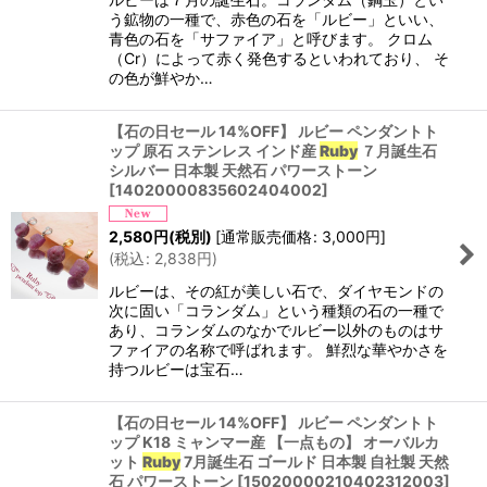
う鉱物の一種で、赤色の石を「ルビー」といい、
青色の石を「サファイア」と呼びます。 クロム
（Cr）によって赤く発色するといわれており、 そ
の色が鮮やか…
【石の日セール 14%OFF】 ルビー ペンダントト
ップ 原石 ステンレス インド産
Ruby
７月誕生石
シルバー 日本製 天然石 パワーストーン
[
14020000835602404002
]
2,580
円
(税別)
[
通常販売価格
:
3,000
円
]
(
税込
:
2,838
円
)
ルビーは、その紅が美しい石で、ダイヤモンドの
次に固い「コランダム」という種類の石の一種で
あり、コランダムのなかでルビー以外のものはサ
ファイアの名称で呼ばれます。 鮮烈な華やかさを
持つルビーは宝石…
【石の日セール 14%OFF】 ルビー ペンダントト
ップ K18 ミャンマー産 【一点もの】 オーバルカ
ット
Ruby
7月誕生石 ゴールド 日本製 自社製 天然
石 パワーストーン
[
15020000210402312003
]