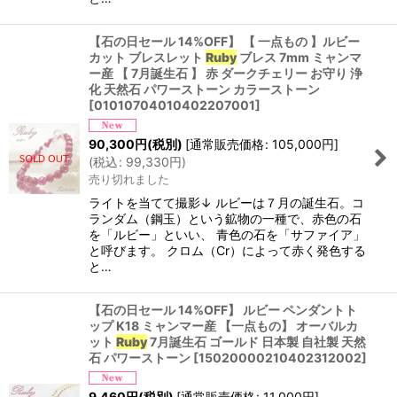
【石の日セール 14%OFF】 【 一点もの 】ルビー
カット ブレスレット
Ruby
ブレス 7mm ミャンマ
ー産 【 7月誕生石 】 赤 ダークチェリー お守り 浄
化 天然石 パワーストーン カラーストーン
[
01010704010402207001
]
90,300
円
(税別)
[
通常販売価格
:
105,000
円
]
(
税込
:
99,330
円
)
売り切れました
ライトを当てて撮影↓ ルビーは７月の誕生石。コ
ランダム（鋼玉）という鉱物の一種で、赤色の石
を「ルビー」といい、 青色の石を「サファイア」
と呼びます。 クロム（Cr）によって赤く発色する
と…
【石の日セール 14%OFF】 ルビー ペンダントト
ップ K18 ミャンマー産 【一点もの】 オーバルカ
ット
Ruby
7月誕生石 ゴールド 日本製 自社製 天然
石 パワーストーン
[
15020000210402312002
]
9,460
円
(税別)
[
通常販売価格
:
11,000
円
]