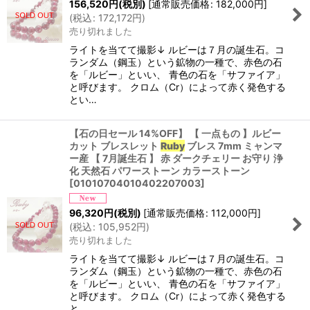
156,520
円
(税別)
[
通常販売価格
:
182,000
円
]
(
税込
:
172,172
円
)
売り切れました
ライトを当てて撮影↓ ルビーは７月の誕生石。コ
ランダム（鋼玉）という鉱物の一種で、赤色の石
を「ルビー」といい、 青色の石を「サファイア」
と呼びます。 クロム（Cr）によって赤く発色する
とい…
【石の日セール 14%OFF】 【 一点もの 】ルビー
カット ブレスレット
Ruby
ブレス 7mm ミャンマ
ー産 【 7月誕生石 】 赤 ダークチェリー お守り 浄
化 天然石 パワーストーン カラーストーン
[
01010704010402207003
]
96,320
円
(税別)
[
通常販売価格
:
112,000
円
]
(
税込
:
105,952
円
)
売り切れました
ライトを当てて撮影↓ ルビーは７月の誕生石。コ
ランダム（鋼玉）という鉱物の一種で、赤色の石
を「ルビー」といい、 青色の石を「サファイア」
と呼びます。 クロム（Cr）によって赤く発色する
と…