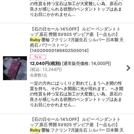
の性質を持つ宝石は加工が大変難しい為、原石の
良さが感じられる状態のペンダントトップはあま
りお目にかかれません…
【石の日セール 14%OFF】 ルビー ペンダントト
ップ 原石 劈開 SV925 ザンビア産 【一点もの】
Ruby
覆輪 フクリン 7月誕生石 シルバー 日本製 天
然石 パワーストーン
[
14020000189402505014
]
12,040
円
(税別)
[
通常販売価格
:
14,000
円
]
(
税込
:
13,244
円
)
在庫数1点
一定の方向にぱっくりと割れてしまうへき開の性
質を持ち、そのへき開面に光が現れます。 へき開
の性質を持つ宝石は加工が大変難しい為、原石の
良さが感じられる状態のペンダントトップはあま
りお目にかかれません…
【石の日セール 14%OFF】 ルビー ペンダントト
ップ 原石 劈開 SV925 ザンビア産 【一点もの】
Ruby
覆輪 フクリン 7月誕生石 シルバー 日本製 天