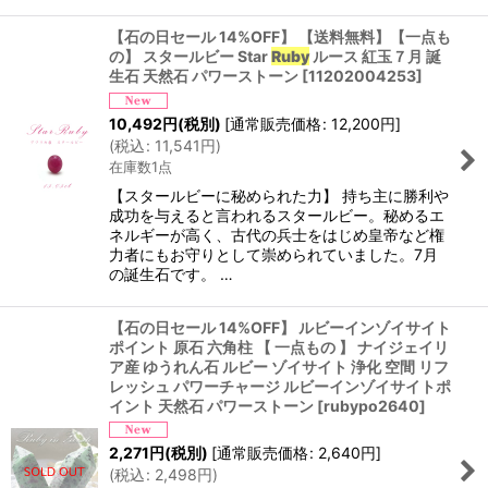
【石の日セール 14%OFF】 【送料無料】【一点も
の】 スタールビー Star
Ruby
ルース 紅玉７月 誕
生石 天然石 パワーストーン
[
11202004253
]
10,492
円
(税別)
[
通常販売価格
:
12,200
円
]
(
税込
:
11,541
円
)
在庫数1点
【スタールビーに秘められた力】 持ち主に勝利や
成功を与えると言われるスタールビー。秘めるエ
ネルギーが高く、古代の兵士をはじめ皇帝など権
力者にもお守りとして崇められていました。7月
の誕生石です。 …
【石の日セール 14%OFF】 ルビーインゾイサイト
ポイント 原石 六角柱 【 一点もの 】 ナイジェイリ
ア産 ゆうれん石 ルビー ゾイサイト 浄化 空間 リフ
レッシュ パワーチャージ ルビーインゾイサイトポ
イント 天然石 パワーストーン
[
rubypo2640
]
2,271
円
(税別)
[
通常販売価格
:
2,640
円
]
(
税込
:
2,498
円
)