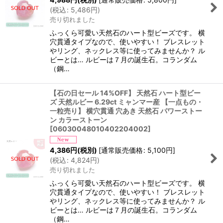
(
税込
:
5,486
円
)
売り切れました
ふっくら可愛い天然石のハート型ビーズです。 横
穴貫通タイプなので、使いやすい！ ブレスレット
やリング、ネックレス等に使ってみませんか？ ル
ビーとは… ルビーは７月の誕生石。コランダム
（鋼…
【石の日セール 14%OFF】 天然石 ハート型ビー
ズ 天然ルビー 6.29ct ミャンマー産 【一点もの・
一粒売り】 横穴貫通 穴あき 天然石 パワーストー
ン カラーストーン
[
06030048010402204002
]
4,386
円
(税別)
[
通常販売価格
:
5,100
円
]
(
税込
:
4,824
円
)
売り切れました
ふっくら可愛い天然石のハート型ビーズです。 横
穴貫通タイプなので、使いやすい！ ブレスレット
やリング、ネックレス等に使ってみませんか？ ル
ビーとは… ルビーは７月の誕生石。コランダム
（鋼…