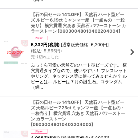
【石の日セール 14%OFF】 天然石 ハート型ビー
ズ ルビー 6.19ct ミャンマー産 【一点もの・一粒
売り】 横穴貫通 穴あき 天然石 パワーストーン カ
ラーストーン
[
06030048010402204004
]
5,332
円
(税別)
[
通常販売価格
:
6,200
円
]
(
税込
:
5,865
円
)
売り切れました
ふっくら可愛い天然石のハート型ビーズです。 横
穴貫通タイプなので、使いやすい！ ブレスレット
やリング、ネックレス等に使ってみませんか？ ル
ビーとは… ルビーは７月の誕生石。コランダム
（鋼…
【石の日セール 14%OFF】 天然石 ハート型ビー
ズ 天然ルビー 7.25ct ミャンマー産 【一点もの・
一粒売り】 横穴貫通 穴あき 天然石 パワーストー
ン カラーストーン
[
06030048010402204003
]
4,988
円
(税別)
[
通常販売価格
:
5,800
円
]