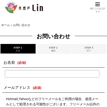
他リンクはコチ
ラ→
ホーム
>
お問い合わせ
お問い合わせ
STEP 1
STEP 2
STEP 3
入力
確認
完了
お名前
[
必須
]
メールアドレス
[
必須
]
Hotmail,Yahooなどのフリーメールをご利用の場合、迷惑メー
ルとして処理される可能性がございます。フリーメール以外の