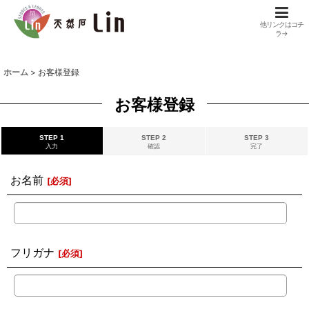
他リンクはコチ
ラ→
ホーム
>
お客様登録
お客様登録
STEP 1
STEP 2
STEP 3
入力
確認
完了
お名前
[
必須
]
フリガナ
[
必須
]