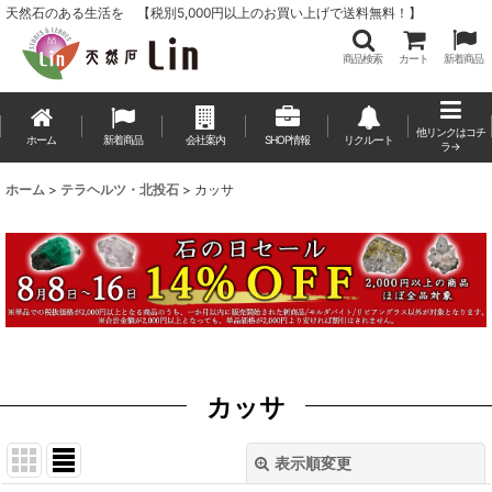
天然石のある生活を 【税別5,000円以上のお買い上げで送料無料！】
商品検索
カート
新着商品
他リンクはコチ
ホーム
新着商品
会社案内
SHOP情報
リクルート
ラ→
ホーム
>
テラヘルツ・北投石
>
カッサ
カッサ
表示順変更
閉じる