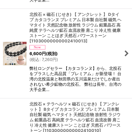
北投石 × 磁石 (じせき) 【 アンクレット 】 Dタイ
プ カタコランヌ プレミアム 日本製 自社製 磁気 ヘ
マタイト 天然記念物 放射性 ラジウム 鉛重晶石 高
純度 テラヘルツ鉱石 血流改善 肩こり 冷え性 健康
ストーン ことほぎ 天然石 パワーストーン
[
11030000000002410013
]
6,600
円
(税別)
(
税込
:
7,260
円
)
弊社ロングセラー 【カタコランヌ】から、北投石
をプラスした高品質「プレミアム」が新登場！ 台
湾の北投温泉と秋田県の玉川温泉だけでしか産出
されない希少鉱物の北投石。 弊社は長年、台湾の
大手企業…
北投石 × テラヘルツ × 磁石 (じせき) 【 アンクレ
ット 】 Bタイプ カタコランヌ プレミアム 日本製
自社製 磁気 ヘマタイト 天然記念物 放射性 ラジウ
ム 鉛重晶石 高純度 テラヘルツ鉱石 血流改善 肩こ
り 冷え性 健康ストーン ことほぎ 天然石 パワース
トーン
[
11030000000002410010
]