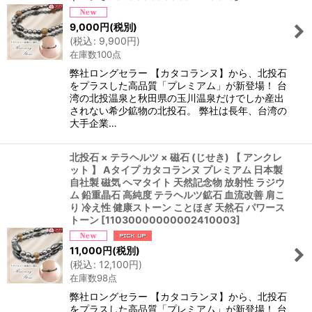
9,000
円
(税別)
(
税込
:
9,900
円
)
在庫数100点
弊社ロングセラー 【カタコランヌ】から、北投石
をプラスした高品質「プレミアム」が新登場！ 台
湾の北投温泉と秋田県の玉川温泉だけでしか産出
されない希少鉱物の北投石。 弊社は長年、台湾の
大手企業…
北投石 × テラヘルツ × 磁石 (じせき) 【 アンクレ
ット 】 Aタイプ カタコランヌ プレミアム 日本製
自社製 磁気 ヘマタイト 天然記念物 放射性 ラジウ
ム 鉛重晶石 高純度 テラヘルツ鉱石 血流改善 肩こ
り 冷え性 健康ストーン ことほぎ 天然石 パワース
トーン
[
11030000000002410003
]
11,000
円
(税別)
(
税込
:
12,100
円
)
在庫数98点
弊社ロングセラー 【カタコランヌ】から、北投石
をプラスした高品質「プレミアム」が新登場！ 台