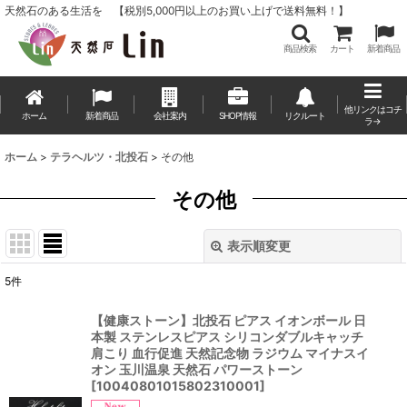
天然石のある生活を 【税別5,000円以上のお買い上げで送料無料！】
商品検索
カート
新着商品
他リンクはコチ
ホーム
新着商品
会社案内
SHOP情報
リクルート
ラ→
ホーム
>
テラヘルツ・北投石
>
その他
その他
表示順変更
閉じる
5
件
表示数
:
【健康ストーン】北投石 ピアス イオンボール 日
本製 ステンレスピアス シリコンダブルキャッチ
並び順
:
肩こり 血行促進 天然記念物 ラジウム マイナスイ
オン 玉川温泉 天然石 パワーストーン
[
10040801015802310001
]
絞り込む