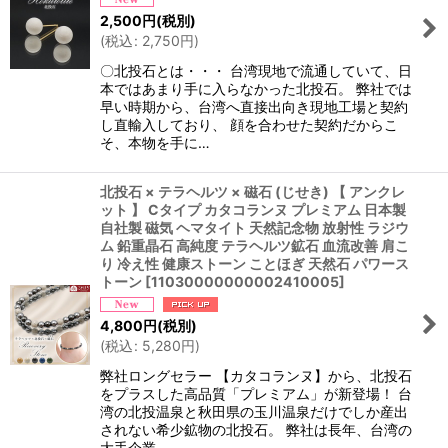
2,500
円
(税別)
(
税込
:
2,750
円
)
〇北投石とは・・・ 台湾現地で流通していて、日
本ではあまり手に入らなかった北投石。 弊社では
早い時期から、台湾へ直接出向き現地工場と契約
し直輸入しており、 顔を合わせた契約だからこ
そ、本物を手に…
北投石 × テラヘルツ × 磁石 (じせき) 【 アンクレ
ット 】 Cタイプ カタコランヌ プレミアム 日本製
自社製 磁気 ヘマタイト 天然記念物 放射性 ラジウ
ム 鉛重晶石 高純度 テラヘルツ鉱石 血流改善 肩こ
り 冷え性 健康ストーン ことほぎ 天然石 パワース
トーン
[
11030000000002410005
]
4,800
円
(税別)
(
税込
:
5,280
円
)
弊社ロングセラー 【カタコランヌ】から、北投石
をプラスした高品質「プレミアム」が新登場！ 台
湾の北投温泉と秋田県の玉川温泉だけでしか産出
されない希少鉱物の北投石。 弊社は長年、台湾の
大手企業…