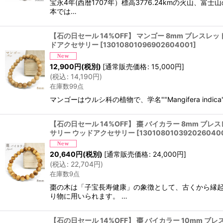
宝永4年(西暦1707年）標高3776.24kmの火山
本では…
【石の日セール 14%OFF】 マンゴー 8mm ブレスレッ
ドアクセサリー
[
13010801096902604001
]
12,900
円
(税別)
[
通常販売価格
:
15,000
円
]
(
税込
:
14,190
円
)
在庫数99点
マンゴーはウルシ科の植物で、学名""Mangifera in
【石の日セール 14%OFF】 棗 バイカラー 8mm ブレス
サリー ウッドアクセサリー
[
130108010392026040
20,640
円
(税別)
[
通常販売価格
:
24,000
円
]
(
税込
:
22,704
円
)
在庫数9点
棗の木は「子宝長寿健康」の象徴として、古くから縁起
り物に用いられます。 …
【石の日セール 14%OFF】 棗 バイカラー 10mm ブレ