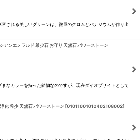
形容される美しいグリーンは、微量のクロムとバナジウムが作り出
ト ロシアンエメラルド 希少石 お守り 天然石 パワーストーン
ざまなカラーを持った鉱物なのですが、現在ダイオプサイトとして
守り 浄化 希少 天然石 パワーストーン
[
01011001010402108002
]