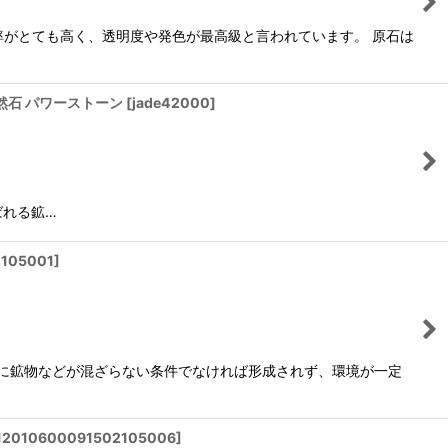
率がとても高く、透明度や発色が最高級と言われています。 原石は
天然石 パワーストーン
[
jade42000
]
ばれる鉱…
2105001
]
他に鉱物などが混ざらない条件でなければ形成されず、環境が一定
12010600091502105006
]