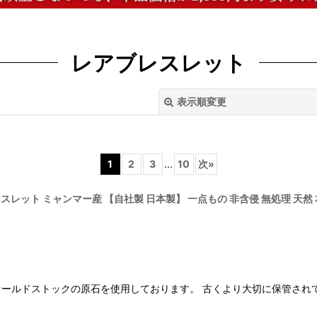
レアブレスレット
表示順変更
1
2
3
...
10
次
»
スレット ミャンマー産 【自社製 日本製】 一点もの 非含侵 無処理 天然 本翡
絞り込む
ールドストックの原石を使用しております。 古くより大切に保管され