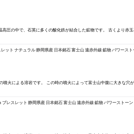
 高温高圧の中で、石英に多くの酸化鉄が結合した鉱物です。 古くより
レスレット ナチュラル 静岡県産 日本銘石 富士山 遠赤外線 鉱物 パワースト
、富士山の噴火による溶岩です。 この時の噴火によって富士山中腹に大きな穴
mm ブレスレット 静岡県産 日本銘石 富士山 遠赤外線 鉱物 パワーストーン