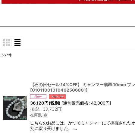
567
件
表示数
:
並び順
:
【石の日セール 14%OFF】 ミャンマー翡翠 10mm ブレ
[
01011001010402506001
]
36,120
円
(税別)
[
通常販売価格
:
42,000
円
]
(
税込
:
39,732
円
)
在庫数1点
こちらのお品には、かつてミャンマーにて採掘されたオ
別に譲り受けました。 …