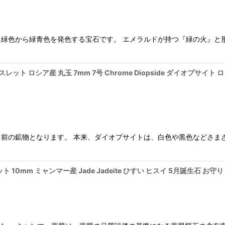
緑色から緑青色を発色する宝石です。 エメラルドが持つ『緑の火』と
ット ロシア産 丸玉 7mm 7号 Chrome Diopside ダイオプサイ
前の鉱物となります。 本来、ダイオプサイトは、白色や黒色などさま
ト 10mm ミャンマー産 Jade Jadeite ひすい ヒスイ 5月誕生石 お