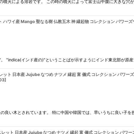
、富士山の噴火による溶岩です。 この時の噴火によって富士山中腹に大きな穴
ト ハワイ産 Mango 聖なる樹 仏教五木 神 縁起物 コレクション パワーズ
dica"。 "indica(インド産の)"ということばが示すようにインド東北
レット 日本産 Jujube なつめ ナツメ 縁起 富 儀式 コレクション パワー
03
]
の良い木とされています。 特に中国や韓国では、早いうちに良い子を授
スレット 日本産 Jujube なつめ ナツメ 縁起 富 儀式 コレクション パワ