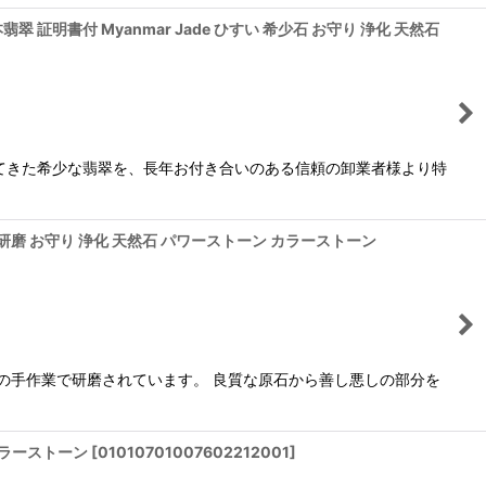
 証明書付 Myanmar Jade ひすい 希少石 お守り 浄化 天然石
てきた希少な翡翠を、長年お付き合いのある信頼の卸業者様より特
石研磨 お守り 浄化 天然石 パワーストーン カラーストーン
の手作業で研磨されています。 良質な原石から善し悪しの部分を
カラーストーン
[
01010701007602212001
]