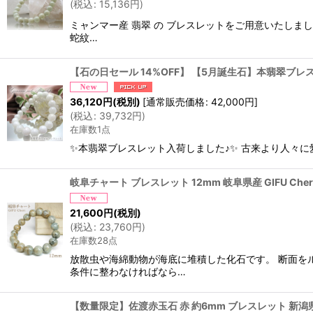
(
税込
:
15,136
円
)
ミャンマー産 翡翠 の ブレスレットをご用意いたし
蛇紋…
【石の日セール 14%OFF】 【5月誕生石】本翡翠ブレス
36,120
円
(税別)
[
通常販売価格
:
42,000
円
]
(
税込
:
39,732
円
)
在庫数1点
✨本翡翠ブレスレット入荷しました♪✨ 古来より人々に
岐阜チャート ブレスレット 12mm 岐阜県産 GIFU Ch
21,600
円
(税別)
(
税込
:
23,760
円
)
在庫数28点
放散虫や海綿動物が海底に堆積した化石です。 断面を
条件に整わなければなら…
【数量限定】佐渡赤玉石 赤 約6mm ブレスレット 新潟