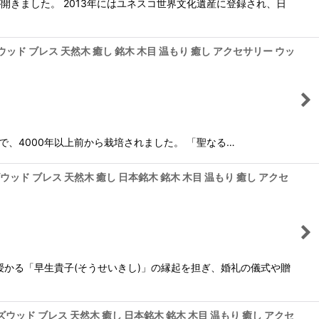
が開きました。 2013年にはユネスコ世界文化遺産に登録され、日
ウッド ブレス 天然木 癒し 銘木 木目 温もり 癒し アクセサリー ウッ
部が原産で、4000年以上前から栽培されました。 「聖なる…
ズウッド ブレス 天然木 癒し 日本銘木 銘木 木目 温もり 癒し アクセ
かる「早生貴子(そうせいきし)」の縁起を担ぎ、婚礼の儀式や贈
ーズウッド ブレス 天然木 癒し 日本銘木 銘木 木目 温もり 癒し アクセ