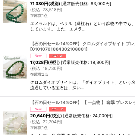
71,380
円
(税別)
[
通常販売価格
:
83,000
円
]
(
税込
:
78,518
円
)
在庫数1点
エメラルドは、ベリル（緑柱石）という鉱物の中でも、
しています。 また、エメラ…
【石の日セール 14%OFF】 クロムダイオプサイト ブレスレ
[
01010701064302108001
]
17,028
円
(税別)
[
通常販売価格
:
19,800
円
]
(
税込
:
18,730
円
)
在庫数2点
クロムダイオプサイトは、「ダイオプサイト」という名
流通している宝石は、深い…
【石の日セール 14%OFF】 【 一点物 】 翡翠 ブレスレッ
20,640
円
(税別)
[
通常販売価格
:
24,000
円
]
(
税込
:
22,704
円
)
在庫数1点