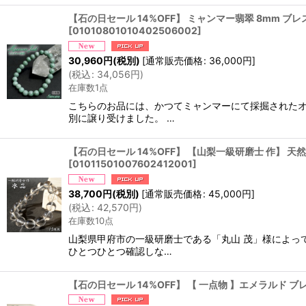
【石の日セール 14%OFF】 ミャンマー翡翠 8mm ブレス
[
01010801010402506002
]
30,960
円
(税別)
[
通常販売価格
:
36,000
円
]
(
税込
:
34,056
円
)
在庫数1点
こちらのお品には、かつてミャンマーにて採掘されたオ
別に譲り受けました。 …
【石の日セール 14%OFF】 【山梨一級研磨士 作】 天
[
01011501007602412001
]
38,700
円
(税別)
[
通常販売価格
:
45,000
円
]
(
税込
:
42,570
円
)
在庫数10点
山梨県甲府市の一級研磨士である「丸山 茂」様によっ
ひとつひとつ確認しな…
【石の日セール 14%OFF】 【 一点物 】エメラルド 