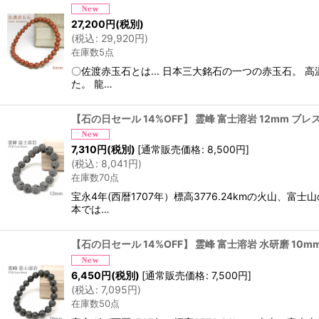
27,200
円
(税別)
(
税込
:
29,920
円
)
在庫数5点
〇佐渡赤玉石とは... 日本三大銘石の一つの赤玉石。
た。 龍…
【石の日セール 14%OFF】 霊峰 富士溶岩 12mm ブ
7,310
円
(税別)
[
通常販売価格
:
8,500
円
]
(
税込
:
8,041
円
)
在庫数70点
宝永4年(西暦1707年）標高3776.24kmの火山
本では…
【石の日セール 14%OFF】 霊峰 富士溶岩 水研磨 10
6,450
円
(税別)
[
通常販売価格
:
7,500
円
]
(
税込
:
7,095
円
)
在庫数50点