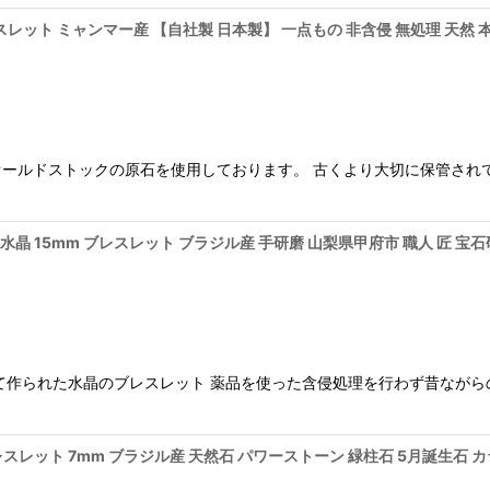
レット ミャンマー産 【自社製 日本製】 一点もの 非含侵 無処理 天然 本翡翠
ールドストックの原石を使用しております。 古くより大切に保管され
然水晶 15mm ブレスレット ブラジル産 手研磨 山梨県甲府市 職人 匠 宝
て作られた水晶のブレスレット 薬品を使った含侵処理を行わず昔ながら
ブレスレット 7mm ブラジル産 天然石 パワーストーン 緑柱石 5月誕生石 