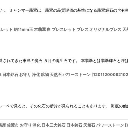
ました。 ミャンマー翡翠は、翡翠の品質評価の基準になる翡翠輝石の含有
レット 約11mm玉 本翡翠 白 ブレスレット ブレス オリジナルブレス 
愛されてきた東洋の魔石 ５月の誕生石です。 本翡翠とは翡翠輝石と呼
ert 日本銘石 お守り 浄化 鉱物 天然石 パワーストーン
[
1201120009210
ルーペで見ると、その化石の断片が見られることもあります。 海底の
県産 佐渡市 お守り 浄化 日本三大銘石 日本銘石 天然石 パワーストーン
[