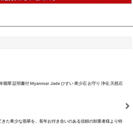
閉じる
翠 証明書付 Myanmar Jade ひすい 希少石 お守り 浄化 天然石
てきた希少な翡翠を、長年お付き合いのある信頼の卸業者様より特