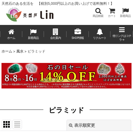
天然石のある生活を 【税別5,000円以上のお買い上げで送料無料！】
商品検索
カート
新着商品
他リンクはコチ
ホーム
新着商品
会社案内
SHOP情報
リクルート
ラ→
ホーム
>
風水
>
ピラミッド
ピラミッド
表示順変更
閉じる