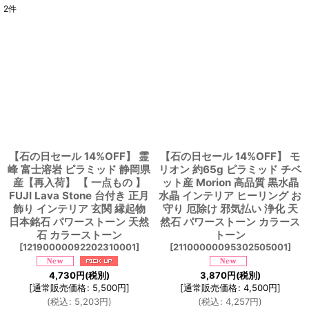
2
件
表示数
:
並び順
:
絞り込む
【石の日セール 14%OFF】 霊
【石の日セール 14%OFF】 モ
峰 富士溶岩 ピラミッド 静岡県
リオン 約65g ピラミッド チベ
産【再入荷】 【 一点もの 】
ット産 Morion 高品質 黒水晶
FUJI Lava Stone 台付き 正月
水晶 インテリア ヒーリング お
飾り インテリア 玄関 縁起物
守り 厄除け 邪気払い 浄化 天
日本銘石 パワーストーン 天然
然石 パワーストーン カラース
石 カラーストーン
トーン
[
12190000092202310001
]
[
21100000095302505001
]
4,730
円
(税別)
3,870
円
(税別)
[
通常販売価格
:
5,500
円
]
[
通常販売価格
:
4,500
円
]
(
税込
:
5,203
円
)
(
税込
:
4,257
円
)