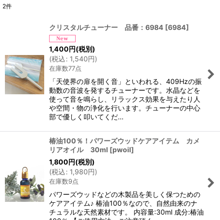
2
件
表示数
:
クリスタルチューナー 品番：6984
[
6984
]
並び順
:
1,400
円
(税別)
(
税込
:
1,540
円
)
在庫数77点
絞り込む
「天使界の扉を開く音」といわれる、409Hzの振
動数の音波を発するチューナーです。水晶などを
使って音を鳴らし、リラックス効果を与えたり人
や空間・物の浄化を行います。チューナーの中心
部で優しく叩いてくだ…
椿油100％！パワーズウッドケアアイテム カメ
リアオイル 30ml
[
pwoil
]
1,800
円
(税別)
(
税込
:
1,980
円
)
在庫数9点
パワーズウッドなどの木製品を美しく保つための
ケアアイテム♪ 椿油100％なので、自然由来のナ
チュラルな天然素材です。 内容量:30ml 成分:椿油