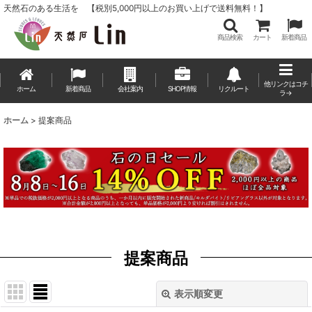
天然石のある生活を 【税別5,000円以上のお買い上げで送料無料！】
商品検索
カート
新着商品
他リンクはコチ
ホーム
新着商品
会社案内
SHOP情報
リクルート
ラ→
ホーム
>
提案商品
提案商品
表示順変更
閉じる