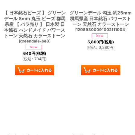
【 日本銘石ビーズ 】 グリーン
グリーンデール 勾玉 約25mm
デール 8mm 丸玉 ビーズ 群馬
群馬県産 日本銘石 パワースト
県産 【 バラ売り 】 日本製 日
ーン 天然石 カラーストーン
本銘石 ハンドメイド パワース
[
12089300091002111004
]
トーン 天然石 カラーストーン
[
greendale-be8
]
5,800
円
(税別)
(
税込
:
6,380
円
)
640
円
(税別)
(
税込
:
704
円
)