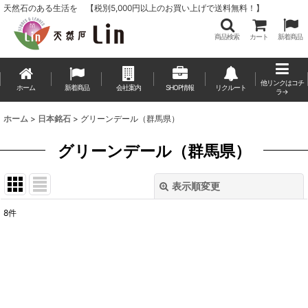
天然石のある生活を 【税別5,000円以上のお買い上げで送料無料！】
商品検索
カート
新着商品
他リンクはコチ
ホーム
新着商品
会社案内
SHOP情報
リクルート
ラ→
ホーム
>
日本銘石
>
グリーンデール（群馬県）
グリーンデール（群馬県）
表示順変更
閉じる
8
件
表示数
:
並び順
:
絞り込む