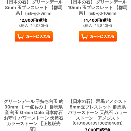
【日本の石】 グリーンデール
【日本の石】 グリーンデール
8mm 玉ブレスレット 【群馬
10mm 玉ブレスレット 【群馬
県】
県】
[
jsb-gd-8mm
]
[
jsb-gd-10mm
]
12,800
円
(税別)
14,400
円
(税別)
(
税込
:
14,080
円
)
(
税込
:
15,840
円
)
グリーンデール 子持ち勾玉 約
【日本の石】 群馬アメジスト
30mm 【 一点もの 】 群馬県
8mm玉ブレスレット 群馬県
産 勾玉 Green Dale 日本銘石
パワーストーン 天然石 カラー
お守り パワーストーン 天然石
ストーン アメジスト
カラーストーン 【正規販売
[
01010801091002104001
]
店】
7,000
円
(税別)