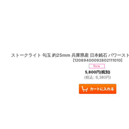
ストークライト 勾玉 約25mm 兵庫県産 日本銘石 パワース
[
12089400092802111010
]
5,800
円
(税別)
(
税込
:
6,380
円
)