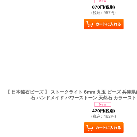
870
円
(税別)
(
税込
:
957
円
)
【 日本銘石ビーズ 】 ストークライト 6mm 丸玉 ビーズ 兵庫県
石 ハンドメイド パワーストーン 天然石 カラース
420
円
(税別)
(
税込
:
462
円
)