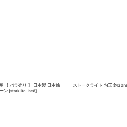
産 【 バラ売り 】 日本製 日本銘
ストークライト 勾玉 約30
トーン
[
storklitei-be6
]