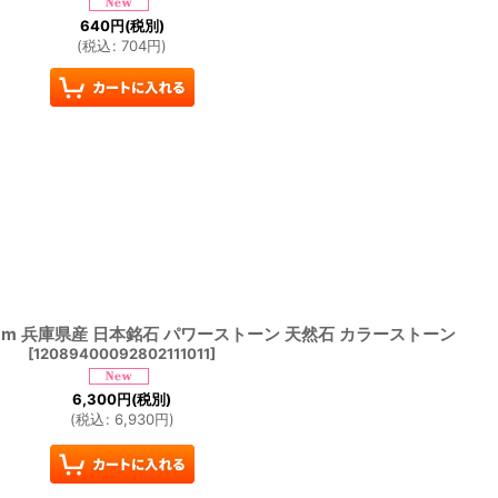
640
円
(税別)
(
税込
:
704
円
)
mm 兵庫県産 日本銘石 パワーストーン 天然石 カラーストーン
[
12089400092802111011
]
6,300
円
(税別)
(
税込
:
6,930
円
)