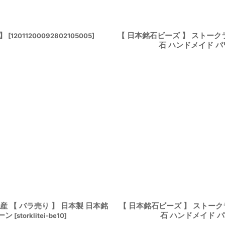
】
【 日本銘石ビーズ 】 ストークラ
[
12011200092802105005
]
石 ハンドメイド 
産 【 バラ売り 】 日本製 日本銘
【 日本銘石ビーズ 】 ストークラ
ーン
石 ハンドメイド 
[
storklitei-be10
]