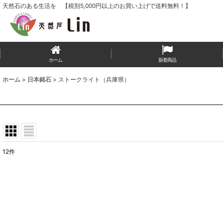
天然石のある生活を 【税別5,000円以上のお買い上げで送料無料！】
ホーム
新着商品
ホーム
>
日本銘石
>
ストークライト（兵庫県）
12
件
表示数
:
並び順
: