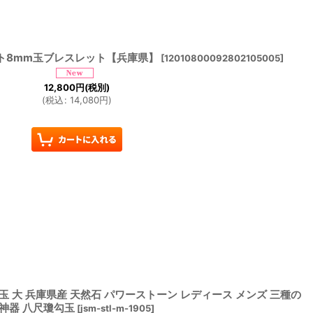
ト8mm玉ブレスレット【兵庫県】
[
12010800092802105005
]
12,800
円
(税別)
(
税込
:
14,080
円
)
 大 兵庫県産 天然石 パワーストーン レディース メンズ 三種の
神器 八尺瓊勾玉
[
jsm-stl-m-1905
]