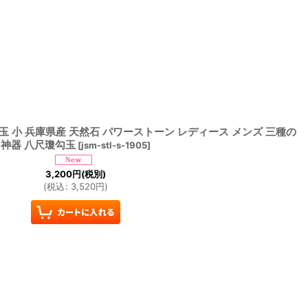
 小 兵庫県産 天然石 パワーストーン レディース メンズ 三種の
神器 八尺瓊勾玉
[
jsm-stl-s-1905
]
3,200
円
(税別)
(
税込
:
3,520
円
)