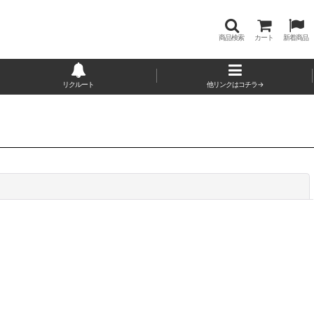
商品検索
カート
新着商品
リクルート
他リンクはコチラ→
閉じる