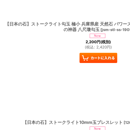
【日本の石】ストークライト勾玉 極小 兵庫県産 天然石 パワース
の神器 八尺瓊勾玉
[
jsm-stl-ss-190
2,200
円
(税別)
(
税込
:
2,420
円
)
【日本の石】ストークライト10mm玉ブレスレット
[
12