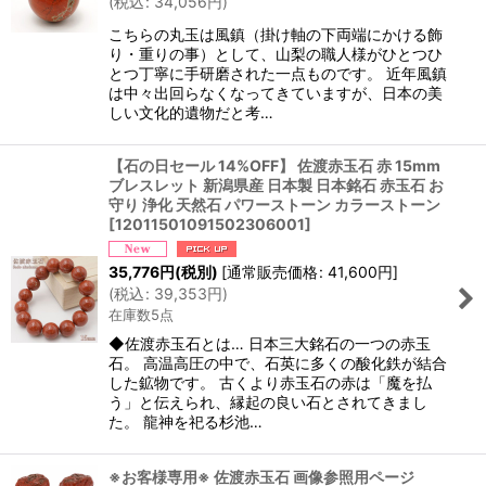
(
税込
:
34,056
円
)
こちらの丸玉は風鎮（掛け軸の下両端にかける飾
り・重りの事）として、山梨の職人様がひとつひ
とつ丁寧に手研磨された一点ものです。 近年風鎮
は中々出回らなくなってきていますが、日本の美
しい文化的遺物だと考…
【石の日セール 14%OFF】 佐渡赤玉石 赤 15mm
ブレスレット 新潟県産 日本製 日本銘石 赤玉石 お
守り 浄化 天然石 パワーストーン カラーストーン
[
12011501091502306001
]
35,776
円
(税別)
[
通常販売価格
:
41,600
円
]
(
税込
:
39,353
円
)
在庫数5点
◆佐渡赤玉石とは… 日本三大銘石の一つの赤玉
石。 高温高圧の中で、石英に多くの酸化鉄が結合
した鉱物です。 古くより赤玉石の赤は「魔を払
う」と伝えられ、縁起の良い石とされてきまし
た。 龍神を祀る杉池…
※お客様専用※ 佐渡赤玉石 画像参照用ページ