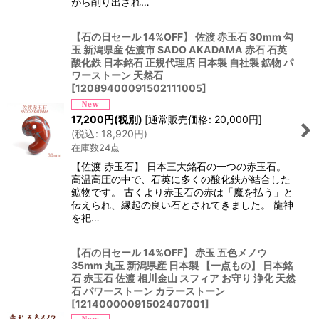
がら削り出され…
【石の日セール 14%OFF】 佐渡 赤玉石 30mm 勾
玉 新潟県産 佐渡市 SADO AKADAMA 赤石 石英
酸化鉄 日本銘石 正規代理店 日本製 自社製 鉱物 パ
ワーストーン 天然石
[
12089400091502111005
]
17,200
円
(税別)
[
通常販売価格
:
20,000
円
]
(
税込
:
18,920
円
)
在庫数24点
【佐渡 赤玉石】 日本三大銘石の一つの赤玉石。
高温高圧の中で、石英に多くの酸化鉄が結合した
鉱物です。 古くより赤玉石の赤は「魔を払う」と
伝えられ、縁起の良い石とされてきました。 龍神
を祀…
【石の日セール 14%OFF】 赤玉 五色メノウ
35mm 丸玉 新潟県産 日本製 【一点もの】 日本銘
石 赤玉石 佐渡 相川金山 スフィア お守り 浄化 天然
石 パワーストーン カラーストーン
[
12140000091502407001
]