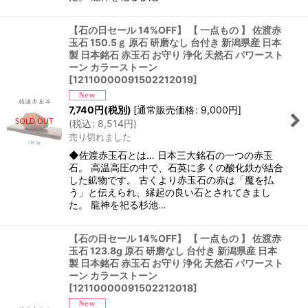
【石の日セール 14%OFF】 【 一点もの 】 佐渡赤
玉石 150.5ｇ 原石 研磨なし 台付き 新潟県産 日本
製 日本銘石 赤玉石 お守り 浄化 天然石 パワースト
ーン カラーストーン
[
12110000091502212019
]
7,740
円
(税別)
[
通常販売価格
:
9,000
円
]
(
税込
:
8,514
円
)
売り切れました
◆佐渡赤玉石とは… 日本三大銘石の一つの赤玉
石。 高温高圧の中で、石英に多くの酸化鉄が結合
した鉱物です。 古くより赤玉石の赤は「魔を払
う」と伝えられ、縁起の良い石とされてきまし
た。 龍神を祀る杉池…
【石の日セール 14%OFF】 【 一点もの 】 佐渡赤
玉石 123.8g 原石 研磨なし 台付き 新潟県産 日本
製 日本銘石 赤玉石 お守り 浄化 天然石 パワースト
ーン カラーストーン
[
12110000091502212018
]