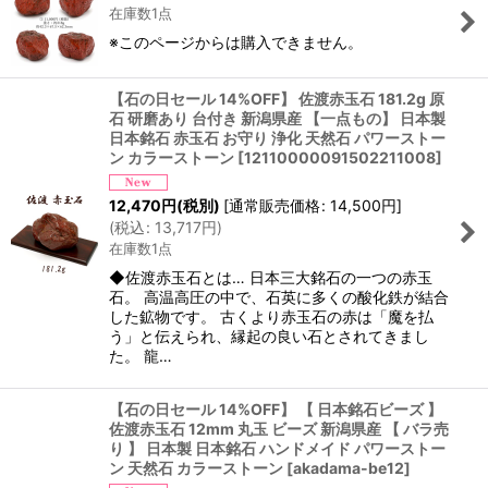
在庫数1点
※このページからは購入できません。
【石の日セール 14%OFF】 佐渡赤玉石 181.2g 原
石 研磨あり 台付き 新潟県産 【一点もの】 日本製
日本銘石 赤玉石 お守り 浄化 天然石 パワーストー
ン カラーストーン
[
12110000091502211008
]
12,470
円
(税別)
[
通常販売価格
:
14,500
円
]
(
税込
:
13,717
円
)
在庫数1点
◆佐渡赤玉石とは… 日本三大銘石の一つの赤玉
石。 高温高圧の中で、石英に多くの酸化鉄が結合
した鉱物です。 古くより赤玉石の赤は「魔を払
う」と伝えられ、縁起の良い石とされてきまし
た。 龍…
【石の日セール 14%OFF】 【 日本銘石ビーズ 】
佐渡赤玉石 12mm 丸玉 ビーズ 新潟県産 【 バラ売
り 】 日本製 日本銘石 ハンドメイド パワーストー
ン 天然石 カラーストーン
[
akadama-be12
]