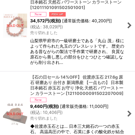
日本銘石 天然石 パワーストーン カラーストーン
[
12011101091502501001
]
34,572
円
(税別)
[
通常販売価格
:
40,200
円
]
(
税込
:
38,029
円
)
売り切れました
山梨県甲府市の一級研磨士である「丸山 茂」様に
よって作られた丸玉のブレスレットです。 歴史の
ある昔ながらの製法で手作業で研磨され、 良質な
原石から善し悪しの部分をひとつひとつ確認しな
がら削り出され…
【石の日セール 14%OFF】 佐渡赤玉石 217.6g 原
石 研磨あり 台付き 新潟県産 【一点もの】 日本製
日本銘石 赤玉石 お守り 浄化 天然石 パワーストー
ン カラーストーン
[
12110000091502207009
]
9,460
円
(税別)
[
通常販売価格
:
11,000
円
]
(
税込
:
10,406
円
)
売り切れました
◆佐渡赤玉石とは… 日本三大銘石の一つの赤玉
石。 高温高圧の中で、石英に多くの酸化鉄が結合