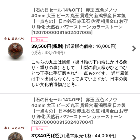
【石の日セール 14%OFF】 赤玉 五色メノウ
40mm 大玉 ビーズ 丸玉 貫通穴 新潟県産 日本製
【一点もの】 日本銘石 赤玉石 佐渡 相川金山 お守
り 浄化 天然石 パワーストーン カラーストーン
[
12070000091502407005
]
39,560
円
(税別)
[
通常販売価格
:
46,000
円
]
(
税込
:
43,516
円
)
こちらの丸玉は風鎮（掛け軸の下両端にかける飾
り・重りの事）として、山梨の職人様がひとつひ
とつ丁寧に手研磨された一点ものです。 近年風鎮
は中々出回らなくなってきていますが、日本の美
しい文化的遺物だと考…
【石の日セール 14%OFF】 赤玉 五色メノウ
40mm 大玉 ビーズ 丸玉 貫通穴 新潟県産 日本製
【一点もの】 日本銘石 赤玉石 佐渡 相川金山 お守
り 浄化 天然石 パワーストーン カラーストーン
[
12070000091502407004
]
37,840
円
(税別)
[
通常販売価格
:
44,000
円
]