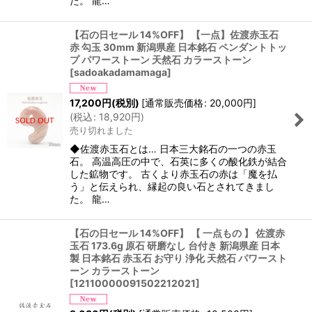
た。 龍…
【石の日セール 14%OFF】 【一点】佐渡赤玉石
赤 勾玉 30mm 新潟県産 日本銘石 ペンダントトッ
プ パワーストーン 天然石 カラーストーン
[
sadoakadamamaga
]
17,200
円
(税別)
[
通常販売価格
:
20,000
円
]
(
税込
:
18,920
円
)
売り切れました
◆佐渡赤玉石とは… 日本三大銘石の一つの赤玉
石。 高温高圧の中で、石英に多くの酸化鉄が結合
した鉱物です。 古くより赤玉石の赤は「魔を払
う」と伝えられ、縁起の良い石とされてきまし
た。 龍…
【石の日セール 14%OFF】 【 一点もの 】 佐渡赤
玉石 173.6g 原石 研磨なし 台付き 新潟県産 日本
製 日本銘石 赤玉石 お守り 浄化 天然石 パワースト
ーン カラーストーン
[
12110000091502212021
]