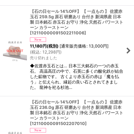
【石の日セール 14%OFF】 【 一点もの 】 佐渡赤
玉石 259.5g 原石 研磨あり 台付き 新潟県産 日本
製 日本銘石 赤玉石 お守り 浄化 天然石 パワースト
ーン カラーストーン
[
12110000091502211006
]
11,180
円
(税別)
[
通常販売価格
:
13,000
円
]
(
税込
:
12,298
円
)
売り切れました
◆佐渡赤玉石とは… 日本三大銘石の一つの赤玉
石。 高温高圧の中で、石英に多くの酸化鉄が結合
した鉱物です。 古くより赤玉石の赤は「魔を払
う」と伝えられ、縁起の良い石とされてきまし
た。 龍神を祀る杉池…
【石の日セール 14%OFF】 【 一点もの 】 佐渡赤
玉石 236.0g 原石 研磨あり 台付き 新潟県産 日本
製 日本銘石 赤玉石 お守り 浄化 天然石 パワースト
ーン カラーストーン
[
12110000091502207010
]