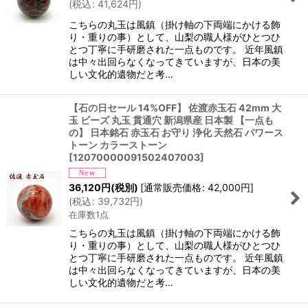
(
税込
:
41,624
円
)
こちらの丸玉は風鎮（掛け軸の下両端にかける飾
り・重りの事）として、山梨の職人様がひとつひ
とつ丁寧に手研磨された一点ものです。 近年風鎮
は中々出回らなくなってきていますが、日本の美
しい文化的遺物だと考…
【石の日セール 14%OFF】 佐渡赤玉石 42mm 大
玉 ビーズ 丸玉 貫通穴 新潟県産 日本製 【一点も
の】 日本銘石 赤玉石 お守り 浄化 天然石 パワース
トーン カラーストーン
[
12070000091502407003
]
36,120
円
(税別)
[
通常販売価格
:
42,000
円
]
(
税込
:
39,732
円
)
在庫数1点
こちらの丸玉は風鎮（掛け軸の下両端にかける飾
り・重りの事）として、山梨の職人様がひとつひ
とつ丁寧に手研磨された一点ものです。 近年風鎮
は中々出回らなくなってきていますが、日本の美
しい文化的遺物だと考…