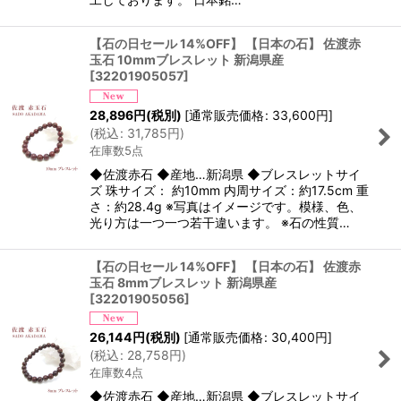
【石の日セール 14%OFF】 【日本の石】 佐渡赤
玉石 10mmブレスレット 新潟県産
[
32201905057
]
28,896
円
(税別)
[
通常販売価格
:
33,600
円
]
(
税込
:
31,785
円
)
在庫数5点
◆佐渡赤石 ◆産地…新潟県 ◆ブレスレットサイ
ズ 珠サイズ： 約10mm 内周サイズ：約17.5cm 重
さ：約28.4g ※写真はイメージです。模様、色、
光り方は一つ一つ若干違います。 ※石の性質…
【石の日セール 14%OFF】 【日本の石】 佐渡赤
玉石 8mmブレスレット 新潟県産
[
32201905056
]
26,144
円
(税別)
[
通常販売価格
:
30,400
円
]
(
税込
:
28,758
円
)
在庫数4点
◆佐渡赤石 ◆産地…新潟県 ◆ブレスレットサイ