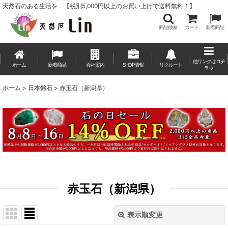
天然石のある生活を 【税別5,000円以上のお買い上げで送料無料！】
商品検索
カート
新着商品
他リンクはコチ
ホーム
新着商品
会社案内
SHOP情報
リクルート
ラ→
ホーム
>
日本銘石
>
赤玉石（新潟県）
赤玉石（新潟県）
表示順変更
閉じる