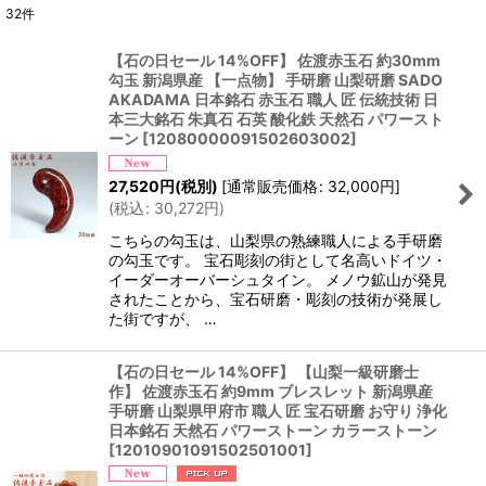
32
件
表示数
:
【石の日セール 14%OFF】 佐渡赤玉石 約30mm
勾玉 新潟県産 【一点物】 手研磨 山梨研磨 SADO
並び順
:
AKADAMA 日本銘石 赤玉石 職人 匠 伝統技術 日
本三大銘石 朱真石 石英 酸化鉄 天然石 パワースト
ーン
[
12080000091502603002
]
絞り込む
27,520
円
(税別)
[
通常販売価格
:
32,000
円
]
(
税込
:
30,272
円
)
こちらの勾玉は、山梨県の熟練職人による手研磨
の勾玉です。 宝石彫刻の街として名高いドイツ・
イーダーオーバーシュタイン。 メノウ鉱山が発見
されたことから、宝石研磨・彫刻の技術が発展し
た街ですが、 …
【石の日セール 14%OFF】 【山梨一級研磨士
作】 佐渡赤玉石 約9mm ブレスレット 新潟県産
手研磨 山梨県甲府市 職人 匠 宝石研磨 お守り 浄化
日本銘石 天然石 パワーストーン カラーストーン
[
12010901091502501001
]