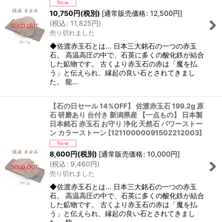
10,750
円
(税別)
[
通常販売価格
:
12,500
円
]
(
税込
:
11,825
円
)
売り切れました
◆佐渡赤玉石とは… 日本三大銘石の一つの赤玉
石。 高温高圧の中で、石英に多くの酸化鉄が結合
した鉱物です。 古くより赤玉石の赤は「魔を払
う」と伝えられ、縁起の良い石とされてきまし
た。 龍…
【石の日セール 14%OFF】 佐渡赤玉石 199.2g 原
石 研磨あり 台付き 新潟県産 【一点もの】 日本製
日本銘石 赤玉石 お守り 浄化 天然石 パワーストー
ン カラーストーン
[
12110000091502212003
]
8,600
円
(税別)
[
通常販売価格
:
10,000
円
]
(
税込
:
9,460
円
)
売り切れました
◆佐渡赤玉石とは… 日本三大銘石の一つの赤玉
石。 高温高圧の中で、石英に多くの酸化鉄が結合
した鉱物です。 古くより赤玉石の赤は「魔を払
う」と伝えられ、縁起の良い石とされてきまし