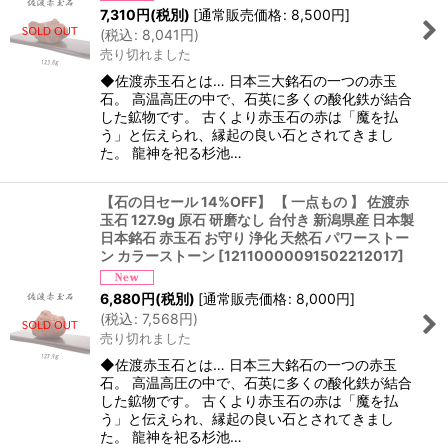
7,310
円
(税別)
[
通常販売価格
:
8,500
円
]
(
税込
:
8,041
円
)
売り切れました
◆佐渡赤玉石とは… 日本三大銘石の一つの赤玉
石。 高温高圧の中で、石英に多くの酸化鉄が結合
した鉱物です。 古くより赤玉石の赤は「魔を払
う」と伝えられ、縁起の良い石とされてきまし
た。 龍神を祀る杉池…
【石の日セール 14%OFF】 【 一点もの 】 佐渡赤
玉石 127.9g 原石 研磨なし 台付き 新潟県産 日本製
日本銘石 赤玉石 お守り 浄化 天然石 パワーストー
ン カラーストーン
[
12110000091502212017
]
6,880
円
(税別)
[
通常販売価格
:
8,000
円
]
(
税込
:
7,568
円
)
売り切れました
◆佐渡赤玉石とは… 日本三大銘石の一つの赤玉
石。 高温高圧の中で、石英に多くの酸化鉄が結合
した鉱物です。 古くより赤玉石の赤は「魔を払
う」と伝えられ、縁起の良い石とされてきまし
た。 龍神を祀る杉池…