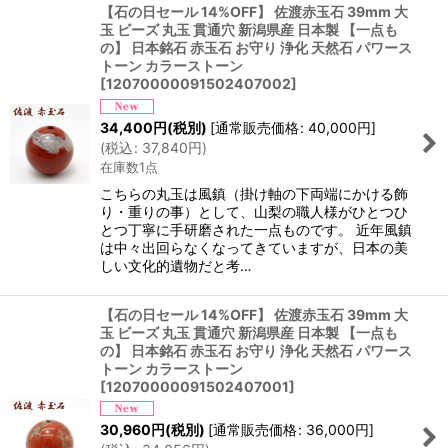
【石の日セール 14%OFF】 佐渡赤玉石 39mm 大
玉 ビーズ 丸玉 貫通穴 新潟県産 日本製 【一点も
の】 日本銘石 赤玉石 お守り 浄化 天然石 パワース
トーン カラーストーン
[
12070000091502407002
]
34,400
円
(税別)
[
通常販売価格
:
40,000
円
]
(
税込
:
37,840
円
)
在庫数1点
こちらの丸玉は風鎮（掛け軸の下両端にかける飾
り・重りの事）として、山梨の職人様がひとつひ
とつ丁寧に手研磨された一点ものです。 近年風鎮
は中々出回らなくなってきていますが、日本の美
しい文化的遺物だと考…
【石の日セール 14%OFF】 佐渡赤玉石 39mm 大
玉 ビーズ 丸玉 貫通穴 新潟県産 日本製 【一点も
の】 日本銘石 赤玉石 お守り 浄化 天然石 パワース
トーン カラーストーン
[
12070000091502407001
]
30,960
円
(税別)
[
通常販売価格
:
36,000
円
]