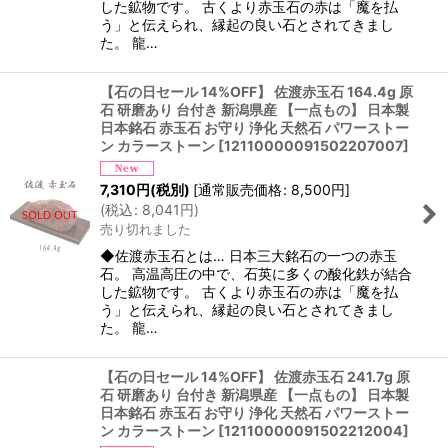
した鉱物です。 古くより赤玉石の赤は「魔を払
う」と伝えられ、縁起の良い石とされてきまし
た。 龍…
【石の日セール 14%OFF】 佐渡赤玉石 164.4g 原
石 研磨あり 台付き 新潟県産 【一点もの】 日本製
日本銘石 赤玉石 お守り 浄化 天然石 パワーストー
ン カラーストーン
[
12110000091502207007
]
7,310
円
(税別)
[
通常販売価格
:
8,500
円
]
(
税込
:
8,041
円
)
売り切れました
◆佐渡赤玉石とは… 日本三大銘石の一つの赤玉
石。 高温高圧の中で、石英に多くの酸化鉄が結合
した鉱物です。 古くより赤玉石の赤は「魔を払
う」と伝えられ、縁起の良い石とされてきまし
た。 龍…
【石の日セール 14%OFF】 佐渡赤玉石 241.7g 原
石 研磨あり 台付き 新潟県産 【一点もの】 日本製
日本銘石 赤玉石 お守り 浄化 天然石 パワーストー
ン カラーストーン
[
12110000091502212004
]