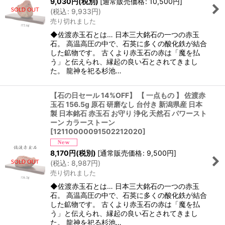
9,030
円
(税別)
[
通常販売価格
:
10,500
円
]
(
税込
:
9,933
円
)
売り切れました
◆佐渡赤玉石とは… 日本三大銘石の一つの赤玉
石。 高温高圧の中で、石英に多くの酸化鉄が結合
した鉱物です。 古くより赤玉石の赤は「魔を払
う」と伝えられ、縁起の良い石とされてきまし
た。 龍神を祀る杉池…
【石の日セール 14%OFF】 【 一点もの 】 佐渡赤
玉石 156.5g 原石 研磨なし 台付き 新潟県産 日本
製 日本銘石 赤玉石 お守り 浄化 天然石 パワースト
ーン カラーストーン
[
12110000091502212020
]
8,170
円
(税別)
[
通常販売価格
:
9,500
円
]
(
税込
:
8,987
円
)
売り切れました
◆佐渡赤玉石とは… 日本三大銘石の一つの赤玉
石。 高温高圧の中で、石英に多くの酸化鉄が結合
した鉱物です。 古くより赤玉石の赤は「魔を払
う」と伝えられ、縁起の良い石とされてきまし
た。 龍神を祀る杉池…