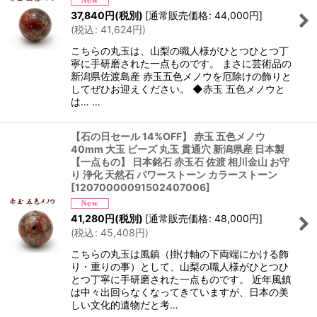
37,840
円
(税別)
[
通常販売価格
:
44,000
円
]
(
税込
:
41,624
円
)
こちらの丸玉は、山梨の職人様がひとつひとつ丁
寧に手研磨された一点ものです。 まさに芸術品の
新潟県佐渡島産 赤玉五色メノウを厄除けの飾りと
してぜひお迎えください。 ◆赤玉 五色メノウと
は… …
【石の日セール 14%OFF】 赤玉 五色メノウ
40mm 大玉 ビーズ 丸玉 貫通穴 新潟県産 日本製
【一点もの】 日本銘石 赤玉石 佐渡 相川金山 お守
り 浄化 天然石 パワーストーン カラーストーン
[
12070000091502407006
]
41,280
円
(税別)
[
通常販売価格
:
48,000
円
]
(
税込
:
45,408
円
)
こちらの丸玉は風鎮（掛け軸の下両端にかける飾
り・重りの事）として、山梨の職人様がひとつひ
とつ丁寧に手研磨された一点ものです。 近年風鎮
は中々出回らなくなってきていますが、日本の美
しい文化的遺物だと考…