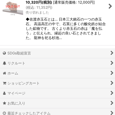
10,320
円
(税別)
[
通常販売価格
:
12,000
円
]
(
税込
:
11,352
円
)
売り切れました
◆佐渡赤玉石とは… 日本三大銘石の一つの赤玉
石。 高温高圧の中で、石英に多くの酸化鉄が結合
した鉱物です。 古くより赤玉石の赤は「魔を払
う」と伝えられ、縁起の良い石とされてきまし
た。 龍神を祀る杉池…
SDGs取組宣言
リクルート
ホーム
ショッピングカート
マイページ
お気に入り
最近チェックしたアイテム