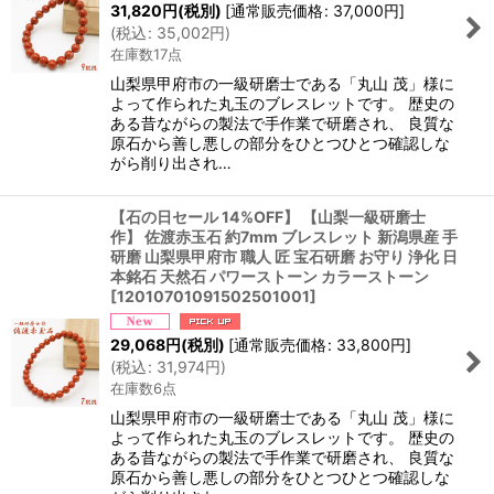
31,820
円
(税別)
[
通常販売価格
:
37,000
円
]
(
税込
:
35,002
円
)
在庫数17点
山梨県甲府市の一級研磨士である「丸山 茂」様に
よって作られた丸玉のブレスレットです。 歴史の
ある昔ながらの製法で手作業で研磨され、 良質な
原石から善し悪しの部分をひとつひとつ確認しな
がら削り出され…
【石の日セール 14%OFF】 【山梨一級研磨士
作】 佐渡赤玉石 約7mm ブレスレット 新潟県産 手
研磨 山梨県甲府市 職人 匠 宝石研磨 お守り 浄化 日
本銘石 天然石 パワーストーン カラーストーン
[
12010701091502501001
]
29,068
円
(税別)
[
通常販売価格
:
33,800
円
]
(
税込
:
31,974
円
)
在庫数6点
山梨県甲府市の一級研磨士である「丸山 茂」様に
よって作られた丸玉のブレスレットです。 歴史の
ある昔ながらの製法で手作業で研磨され、 良質な
原石から善し悪しの部分をひとつひとつ確認しな