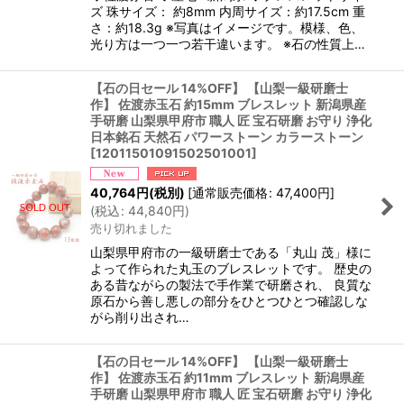
ズ 珠サイズ： 約8mm 内周サイズ：約17.5cm 重
さ：約18.3g ※写真はイメージです。模様、色、
光り方は一つ一つ若干違います。 ※石の性質上…
【石の日セール 14%OFF】 【山梨一級研磨士
作】 佐渡赤玉石 約15mm ブレスレット 新潟県産
手研磨 山梨県甲府市 職人 匠 宝石研磨 お守り 浄化
日本銘石 天然石 パワーストーン カラーストーン
[
12011501091502501001
]
40,764
円
(税別)
[
通常販売価格
:
47,400
円
]
(
税込
:
44,840
円
)
売り切れました
山梨県甲府市の一級研磨士である「丸山 茂」様に
よって作られた丸玉のブレスレットです。 歴史の
ある昔ながらの製法で手作業で研磨され、 良質な
原石から善し悪しの部分をひとつひとつ確認しな
がら削り出され…
【石の日セール 14%OFF】 【山梨一級研磨士
作】 佐渡赤玉石 約11mm ブレスレット 新潟県産
手研磨 山梨県甲府市 職人 匠 宝石研磨 お守り 浄化