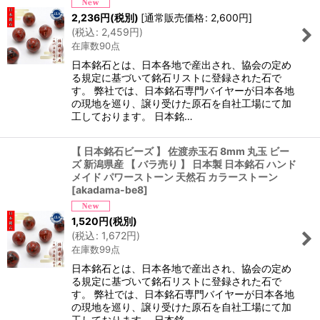
2,236
円
(税別)
[
通常販売価格
:
2,600
円
]
(
税込
:
2,459
円
)
在庫数90点
日本銘石とは、日本各地で産出され、協会の定め
る規定に基づいて銘石リストに登録された石で
す。 弊社では、日本銘石専門バイヤーが日本各地
の現地を巡り、譲り受けた原石を自社工場にて加
工しております。 日本銘…
【 日本銘石ビーズ 】 佐渡赤玉石 8mm 丸玉 ビー
ズ 新潟県産 【 バラ売り 】 日本製 日本銘石 ハンド
メイド パワーストーン 天然石 カラーストーン
[
akadama-be8
]
1,520
円
(税別)
(
税込
:
1,672
円
)
在庫数99点
日本銘石とは、日本各地で産出され、協会の定め
る規定に基づいて銘石リストに登録された石で
す。 弊社では、日本銘石専門バイヤーが日本各地
の現地を巡り、譲り受けた原石を自社工場にて加
工しております。 日本銘…