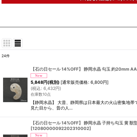
24
件
表示数
:
【石の日セール 14%OFF】 静岡水晶 勾玉 約20mm AA
並び順
:
5,848
円
(税別)
[
通常販売価格
:
6,800
円
]
(
税込
:
6,432
円
)
在庫数10点
【静岡水晶】 大昔、静岡県は日本最大の火山密集地帯
見た目から、昔の人…
【石の日セール 14%OFF】 静岡水晶 子持ち勾玉 黄 獣型 
[
12080000092202310002
]