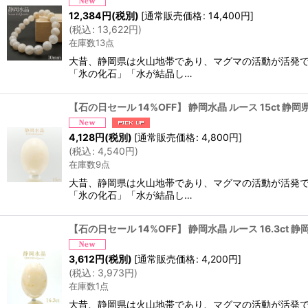
12,384
円
(税別)
[
通常販売価格
:
14,400
円
]
(
税込
:
13,622
円
)
在庫数13点
大昔、静岡県は火山地帯であり、マグマの活動が活発で
「氷の化石」「水が結晶し…
【石の日セール 14%OFF】 静岡水晶 ルース 15ct 
4,128
円
(税別)
[
通常販売価格
:
4,800
円
]
(
税込
:
4,540
円
)
在庫数9点
大昔、静岡県は火山地帯であり、マグマの活動が活発で
「氷の化石」「水が結晶し…
【石の日セール 14%OFF】 静岡水晶 ルース 16.3c
3,612
円
(税別)
[
通常販売価格
:
4,200
円
]
(
税込
:
3,973
円
)
在庫数1点
大昔、静岡県は火山地帯であり、マグマの活動が活発で