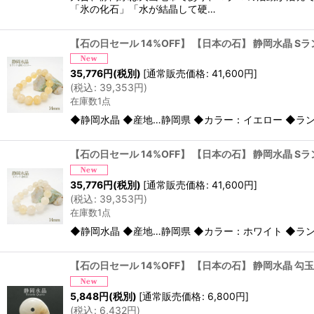
「氷の化石」「水が結晶して硬…
【石の日セール 14%OFF】 【日本の石】 静岡水晶 S
35,776
円
(税別)
[
通常販売価格
:
41,600
円
]
(
税込
:
39,353
円
)
在庫数1点
◆静岡水晶 ◆産地…静岡県 ◆カラー：イエロー ◆ランク：
【石の日セール 14%OFF】 【日本の石】 静岡水晶 S
35,776
円
(税別)
[
通常販売価格
:
41,600
円
]
(
税込
:
39,353
円
)
在庫数1点
◆静岡水晶 ◆産地…静岡県 ◆カラー：ホワイト ◆ランク：
【石の日セール 14%OFF】 【日本の石】 静岡水晶 勾玉
5,848
円
(税別)
[
通常販売価格
:
6,800
円
]
(
税込
:
6,432
円
)