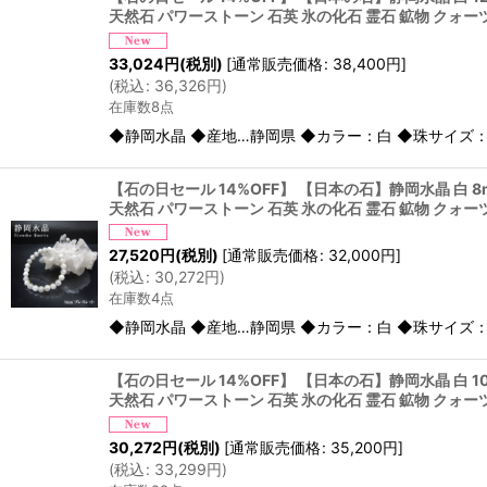
天然石 パワーストーン 石英 氷の化石 霊石 鉱物 クォー
33,024
円
(税別)
[
通常販売価格
:
38,400
円
]
(
税込
:
36,326
円
)
在庫数8点
◆静岡水晶 ◆産地…静岡県 ◆カラー：白 ◆珠サイズ： 
【石の日セール 14%OFF】 【日本の石】静岡水晶 白 
天然石 パワーストーン 石英 氷の化石 霊石 鉱物 クォー
27,520
円
(税別)
[
通常販売価格
:
32,000
円
]
(
税込
:
30,272
円
)
在庫数4点
◆静岡水晶 ◆産地…静岡県 ◆カラー：白 ◆珠サイズ： 
【石の日セール 14%OFF】 【日本の石】静岡水晶 白 
天然石 パワーストーン 石英 氷の化石 霊石 鉱物 クォー
30,272
円
(税別)
[
通常販売価格
:
35,200
円
]
(
税込
:
33,299
円
)