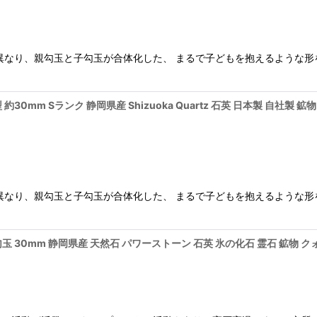
なり、親勾玉と子勾玉が合体化した、 まるで子どもを抱えるような形を
約30mm Sランク 静岡県産 Shizuoka Quartz 石英 日本製 自社製
なり、親勾玉と子勾玉が合体化した、 まるで子どもを抱えるような形を
勾玉 30mm 静岡県産 天然石 パワーストーン 石英 氷の化石 霊石 鉱物 