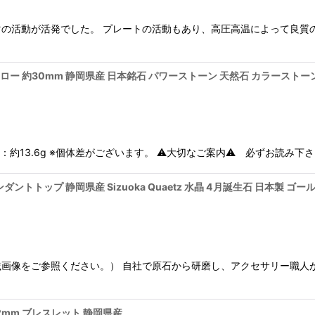
の活動が活発でした。 プレートの活動もあり、高圧高温によって良質
イエロー 約30mm 静岡県産 日本銘石 パワーストーン 天然石 カラーストー
：約13.6g ※個体差がございます。 ⚠大切なご案内⚠ 必ずお読み下さ
ンダントトップ 静岡県産 Sizuoka Quaetz 水晶 4月誕生石 日本製
画像をご参照ください。） 自社で原石から研磨し、アクセサリー職人
2mm ブレスレット 静岡県産