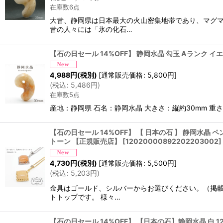
在庫数6点
大昔、静岡県は日本最大の火山密集地帯であり、マグマ
昔の人々には「氷の化石…
【石の日セール 14%OFF】 静岡水晶 勾玉 Aランク 
4,988
円
(税別)
[
通常販売価格
:
5,800
円
]
(
税込
:
5,486
円
)
在庫数5点
産地：静岡県 石名：静岡水晶 大きさ：縦約30mm 重さ
【石の日セール 14%OFF】 【 日本の石 】 静岡水晶 ペ
トーン 【正規販売店】
[
12020000892202203002
]
4,730
円
(税別)
[
通常販売価格
:
5,500
円
]
(
税込
:
5,203
円
)
金具はゴールド、シルバーからお選びください。（掲載
トトップです。 様々…
【石の日セール 14%OFF】 【日本の石】静岡水晶 白 1