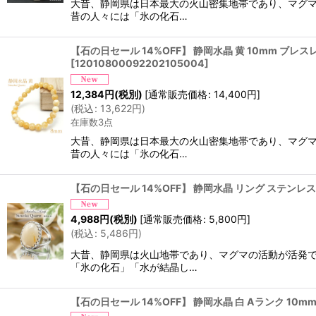
大昔、静岡県は日本最大の火山密集地帯であり、マグマ
昔の人々には「氷の化石…
【石の日セール 14%OFF】 静岡水晶 黄 10mm ブレスレ
[
12010800092202105004
]
12,384
円
(税別)
[
通常販売価格
:
14,400
円
]
(
税込
:
13,622
円
)
在庫数3点
大昔、静岡県は日本最大の火山密集地帯であり、マグマ
昔の人々には「氷の化石…
【石の日セール 14%OFF】 静岡水晶 リング ステンレ
4,988
円
(税別)
[
通常販売価格
:
5,800
円
]
(
税込
:
5,486
円
)
大昔、静岡県は火山地帯であり、マグマの活動が活発で
「氷の化石」「水が結晶し…
【石の日セール 14%OFF】 静岡水晶 白 Aランク 10