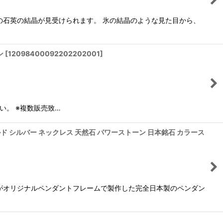
の石英の結晶が見受けられます。 氷の結晶のような見た目から、
ン
[
12098400092202202001
]
い。 ※複数販売致…
 ゴールド シルバー ネックレス 天然石 パワーストーン 日本銘石 カラース
がオリジナルペンダントフレームで製作した完全日本製のペンダン