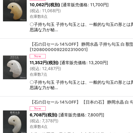
10,062
円
(税別)
[
通常販売価格
:
11,700
円
]
(
税込
:
11,068
円
)
在庫数8点
〇子持ち勾玉 子持ち勾玉とは、一般的な勾玉の形とは異
思議な力が秘…
【石の日セール 14%OFF】 静岡水晶 子持ち勾玉 白 獣型 
[
12080000092202310001
]
11,352
円
(税別)
[
通常販売価格
:
13,200
円
]
(
税込
:
12,487
円
)
在庫数7点
〇子持ち勾玉 子持ち勾玉とは、一般的な勾玉の形とは異
思議な力が秘…
【石の日セール 14%OFF】 【日本の石】 静岡水晶 白 
6,708
円
(税別)
[
通常販売価格
:
7,800
円
]
(
税込
:
7,378
円
)
在庫数4点