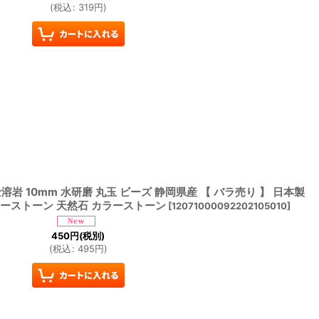
(
税込
:
319
円
)
溶岩 10mm 水研磨 丸玉 ビーズ 静岡県産 【 バラ売り 】 日本製
ワーストーン 天然石 カラーストーン
[
12071000092202105010
]
450
円
(税別)
(
税込
:
495
円
)