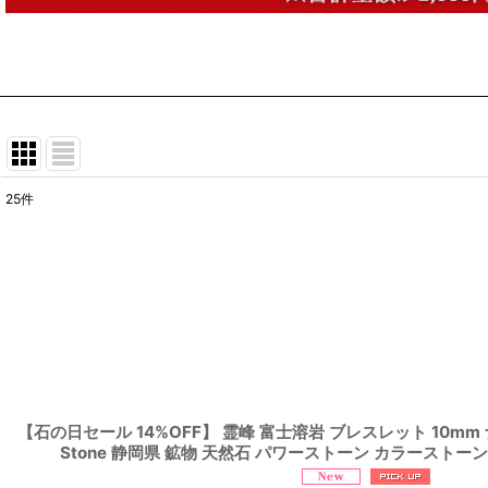
25
件
表示数
:
並び順
:
【石の日セール 14%OFF】 霊峰 富士溶岩 ブレスレット 10mm ナ
Stone 静岡県 鉱物 天然石 パワーストーン カラーストーン