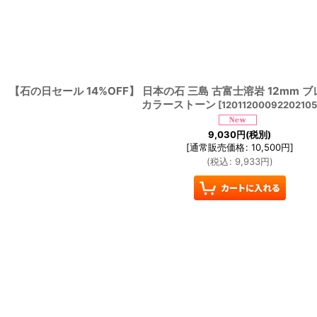
【石の日セール 14%OFF】 日本の石 三島 古富士溶岩 12mm 
カラーストーン
[
1201120009220210
9,030
円
(税別)
[
通常販売価格
:
10,500
円
]
(
税込
:
9,933
円
)