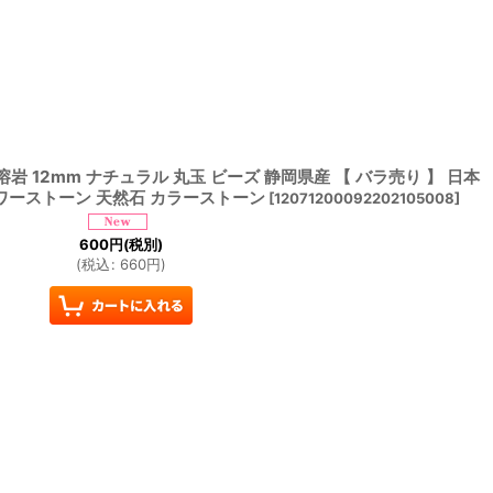
溶岩 12mm ナチュラル 丸玉 ビーズ 静岡県産 【 バラ売り 】 日本
パワーストーン 天然石 カラーストーン
[
12071200092202105008
]
600
円
(税別)
(
税込
:
660
円
)