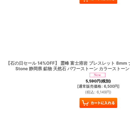
【石の日セール 14%OFF】 霊峰 富士溶岩 ブレスレット 8mm ナ
Stone 静岡県 鉱物 天然石 パワーストーン カラーストーン
5,590
円
(税別)
[
通常販売価格
:
6,500
円
]
(
税込
:
6,149
円
)