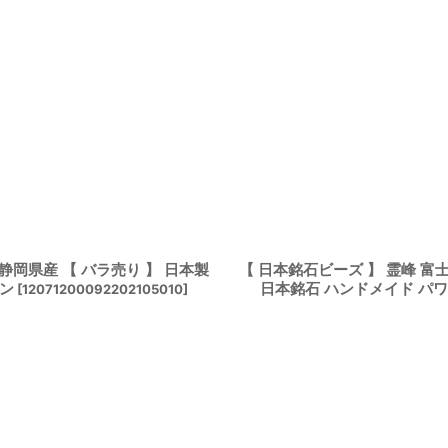
 静岡県産 【 バラ売り 】 日本製
【 日本銘石ビーズ 】 霊峰 富士
ーン
日本銘石 ハンドメイド パ
[
12071200092202105010
]