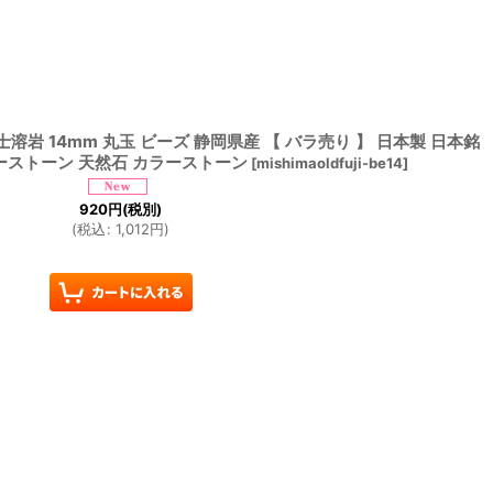
士溶岩 14mm 丸玉 ビーズ 静岡県産 【 バラ売り 】 日本製 日本銘
ーストーン 天然石 カラーストーン
[
mishimaoldfuji-be14
]
920
円
(税別)
(
税込
:
1,012
円
)