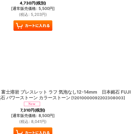
4,730
円
(税別)
[
通常販売価格
:
5,500
円
]
(
税込
:
5,203
円
)
 富士溶岩 ブレスレット ラフ 気泡なし12-14mm 日本銘石 FUJI
物 天然石 パワーストーン カラーストーン
[
12010000092202308003
]
7,310
円
(税別)
[
通常販売価格
:
8,500
円
]
(
税込
:
8,041
円
)