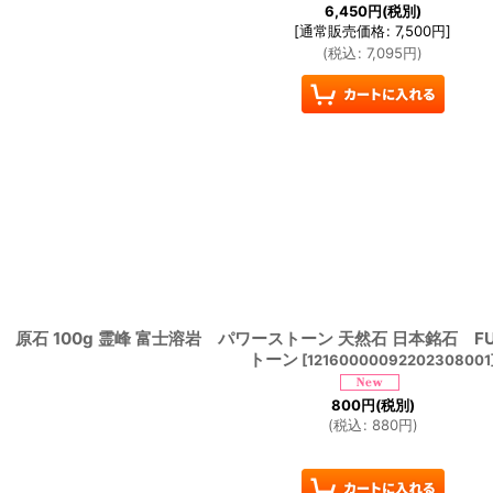
6,450
円
(税別)
[
通常販売価格
:
7,500
円
]
(
税込
:
7,095
円
)
原石 100g 霊峰 富士溶岩 パワーストーン 天然石 日本銘石 FUJI 
トーン
[
12160000092202308001
800
円
(税別)
(
税込
:
880
円
)