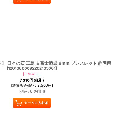
F】 日本の石 三島 古富士溶岩 8mm ブレスレット 静岡県
[
12010800092202105001
]
7,310
円
(税別)
[
通常販売価格
:
8,500
円
]
(
税込
:
8,041
円
)