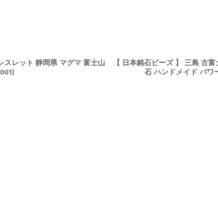
ブレスレット 静岡県 マグマ 富士山
【 日本銘石ビーズ 】 三島 古富
石 ハンドメイド パワ
5001
]