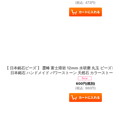
(
税込
:
473
円
)
【 日本銘石ビーズ 】 霊峰 富士溶岩 12mm 水研磨 丸玉 ビーズ
日本銘石 ハンドメイド パワーストーン 天然石 カラースト
600
円
(税別)
(
税込
:
660
円
)