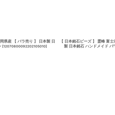
岡県産 【 バラ売り 】 日本製 日
【 日本銘石ビーズ 】 霊峰 富士
ン
製 日本銘石 ハンドメイド 
[
12070800092202105010
]