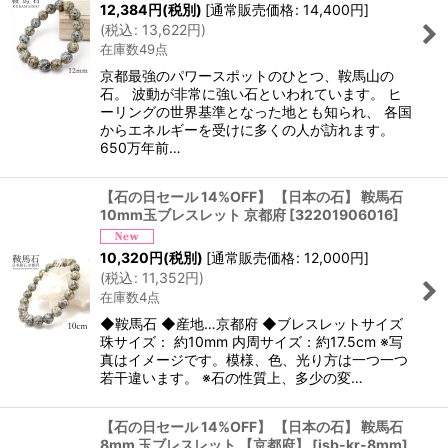
12,384
円
(税別)
[
通常販売価格
:
14,400
円
]
(
税込
:
13,622
円
)
在庫数49点
京都最強のパワースポットのひとつ、鞍馬山の
石。 波動が非常に強い石といわれています。 ヒ
ーリングの世界基準となった地とも知られ、 各国
からエネルギーを受けに多くの人が訪れます。
650万年前…
【石の日セール 14%OFF】 【日本の石】 鞍馬石
10mm玉ブレスレット 京都府
[
32201906016
]
10,320
円
(税別)
[
通常販売価格
:
12,000
円
]
(
税込
:
11,352
円
)
在庫数4点
◆鞍馬石 ◆産地…京都府 ◆ブレスレットサイズ
珠サイズ： 約10mm 内周サイズ：約17.5cm ※写
真はイメージです。模様、色、光り方は一つ一つ
若干違います。 ※石の性質上、多少の変…
【石の日セール 14%OFF】 【日本の石】 鞍馬石
8mm 玉ブレスレット 【京都府】
[
jsb-kr-8mm
]