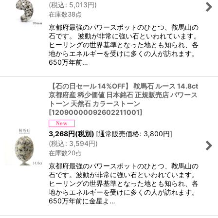
(
税込
:
5,013
円
)
在庫数38点
京都府最強のパワースポットのひとつ、鞍馬山の
石です。 波動が非常に強い石といわれています。
ヒーリングの世界基準となった地とも知られ、各
地からエネルギーを受けに多くの人が訪れます。
650万年前…
【石の日セール 14%OFF】 鞍馬石 ルース 14.8ct
京都府産 稀少価値 日本銘石 正規販売店 パワース
トーン 天然石 カラーストーン
[
12090000092602211001
]
3,268
円
(税別)
[
通常販売価格
:
3,800
円
]
(
税込
:
3,594
円
)
在庫数20点
京都府最強のパワースポットのひとつ、鞍馬山の
石です。波動が非常に強い石といわれています。
ヒーリングの世界基準となった地とも知られ、各
地からエネルギーを受けに多くの人が訪れます。
650万年前に金星よ…