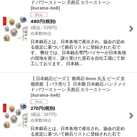
ド パワーストーン 天然石 カラーストーン
[
kurama-be8
]
480
円
(税別)
(
税込
:
528
円
)
在庫数96点
日本銘石とは、日本各地で産出され、協会の定め
る規定に基づいて銘石リストに登録された石で
す。 弊社では、日本銘石専門バイヤーが日本各地
の現地を巡り、譲り受けた原石を自社工場にて加
工しております。 日本銘…
【 日本銘石ビーズ 】 鞍馬石 6mm 丸玉 ビーズ 京
都府産 【 バラ売り 】 日本製 日本銘石 ハンドメイ
ド パワーストーン 天然石 カラーストーン
[
kurama-be6
]
270
円
(税別)
(
税込
:
297
円
)
在庫数98点
日本銘石とは、日本各地で産出され、協会の定め
る規定に基づいて銘石リストに登録された石で