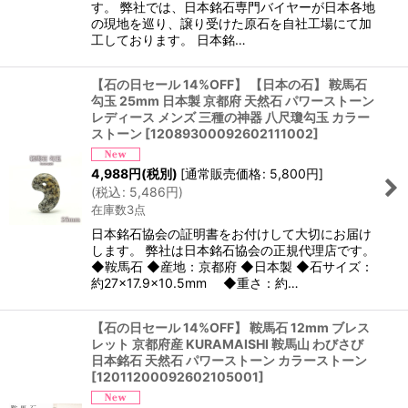
す。 弊社では、日本銘石専門バイヤーが日本各地
の現地を巡り、譲り受けた原石を自社工場にて加
工しております。 日本銘…
【石の日セール 14%OFF】 【日本の石】 鞍馬石
勾玉 25mm 日本製 京都府 天然石 パワーストーン
レディース メンズ 三種の神器 八尺瓊勾玉 カラー
ストーン
[
12089300092602111002
]
4,988
円
(税別)
[
通常販売価格
:
5,800
円
]
(
税込
:
5,486
円
)
在庫数3点
日本銘石協会の証明書をお付けして大切にお届け
します。 弊社は日本銘石協会の正規代理店です。
◆鞍馬石 ◆産地：京都府 ◆日本製 ◆石サイズ：
約27×17.9×10.5mm ◆重さ：約…
【石の日セール 14%OFF】 鞍馬石 12mm ブレス
レット 京都府産 KURAMAISHI 鞍馬山 わびさび
日本銘石 天然石 パワーストーン カラーストーン
[
12011200092602105001
]