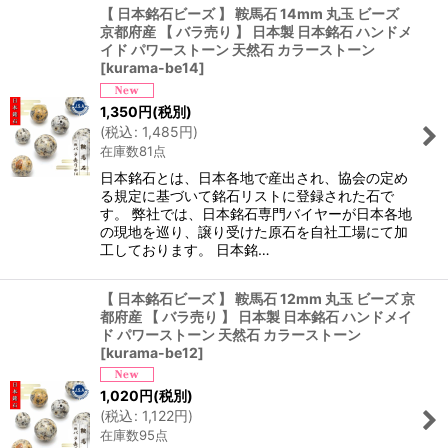
【 日本銘石ビーズ 】 鞍馬石 14mm 丸玉 ビーズ
京都府産 【 バラ売り 】 日本製 日本銘石 ハンドメ
イド パワーストーン 天然石 カラーストーン
[
kurama-be14
]
1,350
円
(税別)
(
税込
:
1,485
円
)
在庫数81点
日本銘石とは、日本各地で産出され、協会の定め
る規定に基づいて銘石リストに登録された石で
す。 弊社では、日本銘石専門バイヤーが日本各地
の現地を巡り、譲り受けた原石を自社工場にて加
工しております。 日本銘…
【 日本銘石ビーズ 】 鞍馬石 12mm 丸玉 ビーズ 京
都府産 【 バラ売り 】 日本製 日本銘石 ハンドメイ
ド パワーストーン 天然石 カラーストーン
[
kurama-be12
]
1,020
円
(税別)
(
税込
:
1,122
円
)
在庫数95点