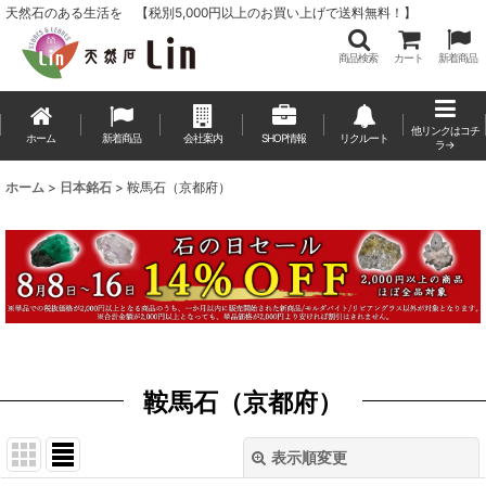
天然石のある生活を 【税別5,000円以上のお買い上げで送料無料！】
商品検索
カート
新着商品
他リンクはコチ
ホーム
新着商品
会社案内
SHOP情報
リクルート
ラ→
ホーム
>
日本銘石
>
鞍馬石（京都府）
鞍馬石（京都府）
表示順変更
閉じる