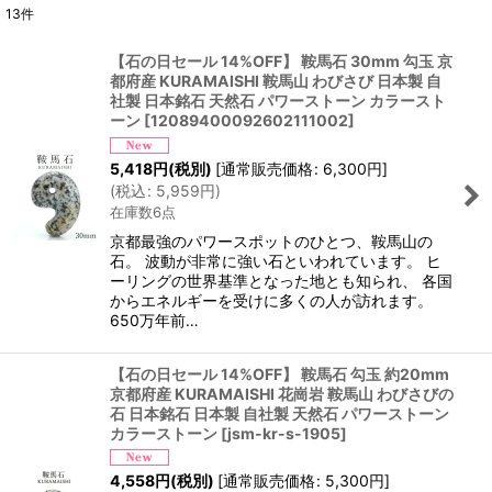
13
件
表示数
:
【石の日セール 14%OFF】 鞍馬石 30mm 勾玉 京
都府産 KURAMAISHI 鞍馬山 わびさび 日本製 自
並び順
:
社製 日本銘石 天然石 パワーストーン カラースト
ーン
[
12089400092602111002
]
絞り込む
5,418
円
(税別)
[
通常販売価格
:
6,300
円
]
(
税込
:
5,959
円
)
在庫数6点
京都最強のパワースポットのひとつ、鞍馬山の
石。 波動が非常に強い石といわれています。 ヒ
ーリングの世界基準となった地とも知られ、 各国
からエネルギーを受けに多くの人が訪れます。
650万年前…
【石の日セール 14%OFF】 鞍馬石 勾玉 約20mm
京都府産 KURAMAISHI 花崗岩 鞍馬山 わびさびの
石 日本銘石 日本製 自社製 天然石 パワーストーン
カラーストーン
[
jsm-kr-s-1905
]
4,558
円
(税別)
[
通常販売価格
:
5,300
円
]