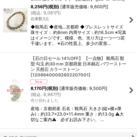
8,256
円
(税別)
[
通常販売価格
:
9,600
円
]
(
税込
:
9,081
円
)
在庫数3点
◆鞍馬石 ◆産地…京都府 ◆ブレスレットサイズ
珠サイズ： 約8mm 内周サイズ：約16.5cm ※写真
はイメージです。模様、色、光り方は一つ一つ若
干違います。 ※石の性質上、多少の変形…
【石の日セール 14%OFF】 【一点物】 鞍馬石 獣
型 勾玉 約30ｍm 京都府産 日本銘石 パワーストー
ン 天然石 カラーストーン
[
12089400092602207001
]
8,170
円
(税別)
[
通常販売価格
:
9,500
円
]
(
税込
:
8,987
円
)
売り切れました
産地：京都府産 石名：鞍馬石 大きさ(縦×横×厚
み)：約33.7×23.0×11.4mm 重さ：約13.0g ⚠大
切なご案内⚠ 必ずお読み下さい。 …