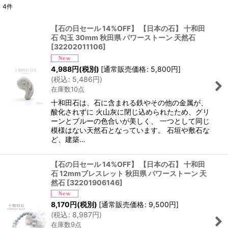
4
件
表示数
:
【石の日セール 14%OFF】 【日本の石】 十和田
石 勾玉 30mm 秋田県 パワーストーン 天然石
並び順
:
[
32202011106
]
4,988
円
(税別)
[
通常販売価格
:
5,800
円
]
絞り込む
(
税込
:
5,486
円
)
在庫数10点
十和田石は、石に含まれる鉄やその他の金属が、
酸化されずに 火山灰に閉じ込められたため、グリ
ーンとブルーの色合いが美しく、 一つとして同じ
模様はない天然石となっています。 石垣や敷石な
ど、建築…
【石の日セール 14%OFF】 【日本の石】 十和田
石 12mmブレスレット 秋田県 パワーストーン 天
然石
[
32201906146
]
8,170
円
(税別)
[
通常販売価格
:
9,500
円
]
(
税込
:
8,987
円
)
在庫数9点