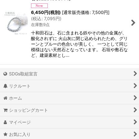
6,450
円
(税別)
[
通常販売価格
:
7,500
円
]
(
税込
:
7,095
円
)
在庫数9点
十和田石は、石に含まれる鉄やその他の金属が、
酸化されずに 火山灰に閉じ込められたため、グリ
ーンとブルーの色合いが美しく、 一つとして同じ
模様はない天然石となっています。 石垣や敷石な
ど、建築素材とし…
SDGs取組宣言
リクルート
ホーム
ショッピングカート
マイページ
お気に入り