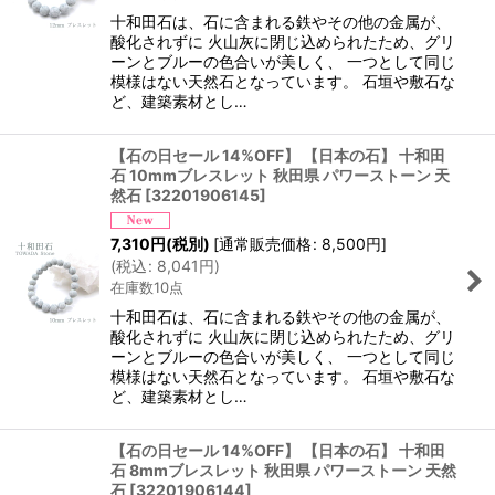
十和田石は、石に含まれる鉄やその他の金属が、
酸化されずに 火山灰に閉じ込められたため、グリ
ーンとブルーの色合いが美しく、 一つとして同じ
模様はない天然石となっています。 石垣や敷石な
ど、建築素材とし…
【石の日セール 14%OFF】 【日本の石】 十和田
石 10mmブレスレット 秋田県 パワーストーン 天
然石
[
32201906145
]
7,310
円
(税別)
[
通常販売価格
:
8,500
円
]
(
税込
:
8,041
円
)
在庫数10点
十和田石は、石に含まれる鉄やその他の金属が、
酸化されずに 火山灰に閉じ込められたため、グリ
ーンとブルーの色合いが美しく、 一つとして同じ
模様はない天然石となっています。 石垣や敷石な
ど、建築素材とし…
【石の日セール 14%OFF】 【日本の石】 十和田
石 8mmブレスレット 秋田県 パワーストーン 天然
石
[
32201906144
]