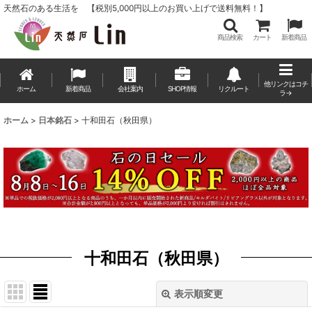
天然石のある生活を 【税別5,000円以上のお買い上げで送料無料！】
商品検索
カート
新着商品
他リンクはコチ
ホーム
新着商品
会社案内
SHOP情報
リクルート
ラ→
ホーム
>
日本銘石
>
十和田石（秋田県）
十和田石（秋田県）
表示順変更
閉じる