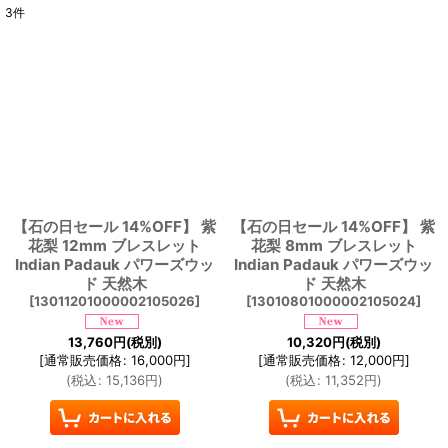
3
件
表示数
:
並び順
:
絞り込む
【石の日セール 14%OFF】 紫
【石の日セール 14%OFF】 紫
花梨 12mm ブレスレット
花梨 8mm ブレスレット
Indian Padauk パワーズウッ
Indian Padauk パワーズウッ
ド 天然木
ド 天然木
[
13011201000002105026
]
[
13010801000002105024
]
13,760
円
(税別)
10,320
円
(税別)
[
通常販売価格
:
16,000
円
]
[
通常販売価格
:
12,000
円
]
(
税込
:
15,136
円
)
(
税込
:
11,352
円
)