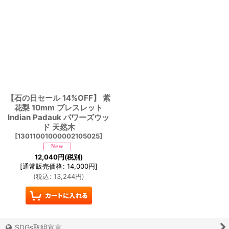
【石の日セール 14%OFF】 紫
花梨 10mm ブレスレット
Indian Padauk パワーズウッ
ド 天然木
[
13011001000002105025
]
12,040
円
(税別)
[
通常販売価格
:
14,000
円
]
(
税込
:
13,244
円
)
SDGs取組宣言