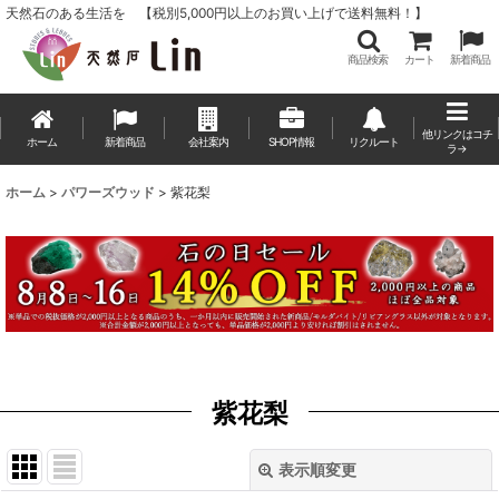
天然石のある生活を 【税別5,000円以上のお買い上げで送料無料！】
商品検索
カート
新着商品
他リンクはコチ
ホーム
新着商品
会社案内
SHOP情報
リクルート
ラ→
ホーム
>
パワーズウッド
>
紫花梨
紫花梨
表示順変更
閉じる