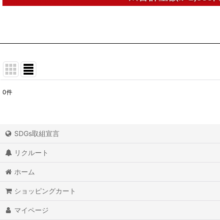
0
件
表示数
:
並び順
:
SDGs取組宣言
リクルート
ホーム
ショッピングカート
マイページ