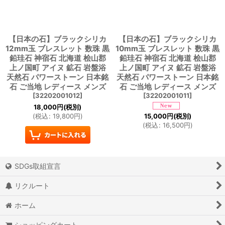
【日本の石】ブラックシリカ
【日本の石】ブラックシリカ
12mm玉 ブレスレット 数珠 黒
10mm玉 ブレスレット 数珠 黒
鉛珪石 神宿石 北海道 桧山郡
鉛珪石 神宿石 北海道 桧山郡
上ノ国町 アイヌ 鉱石 岩盤浴
上ノ国町 アイヌ 鉱石 岩盤浴
天然石 パワーストーン 日本銘
天然石 パワーストーン 日本銘
石 ご当地 レディース メンズ
石 ご当地 レディース メンズ
[
32202001012
]
[
32202001011
]
18,000
円
(税別)
15,000
円
(税別)
(
税込
:
19,800
円
)
(
税込
:
16,500
円
)
SDGs取組宣言
リクルート
ホーム
ショッピングカート