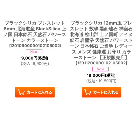
ブラックシリカ ブレスレット
ブラックシリカ 12mm玉 ブレ
6mm 北海道産 BlackSilica 上
スレット 数珠 黒鉛珪石 神宿石
ノ国 日本銘石 天然石 パワース
北海道 桧山郡 上ノ国町 アイヌ
トーン カラーストーン
鉱石 岩盤浴 天然石 パワースト
[
12010600090102105002
]
ーン 日本銘石 ご当地 レディー
ス メンズ 健康運 お守り カラ
ーストーン 【正規販売店】
9,000
円
(税別)
[
12011200090102105002
]
(
税込
:
9,900
円
)
18,000
円
(税別)
(
税込
:
19,800
円
)