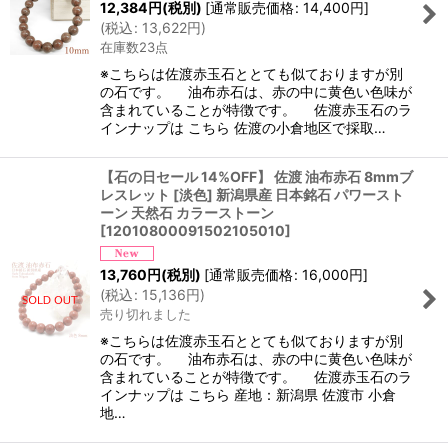
12,384
円
(税別)
[
通常販売価格
:
14,400
円
]
(
税込
:
13,622
円
)
在庫数23点
※こちらは佐渡赤玉石ととても似ておりますが別
の石です。 油布赤石は、赤の中に黄色い色味が
含まれていることが特徴です。 佐渡赤玉石のラ
インナップは こちら 佐渡の小倉地区で採取…
【石の日セール 14%OFF】 佐渡 油布赤石 8mmブ
レスレット [淡色] 新潟県産 日本銘石 パワースト
ーン 天然石 カラーストーン
[
12010800091502105010
]
13,760
円
(税別)
[
通常販売価格
:
16,000
円
]
(
税込
:
15,136
円
)
売り切れました
※こちらは佐渡赤玉石ととても似ておりますが別
の石です。 油布赤石は、赤の中に黄色い色味が
含まれていることが特徴です。 佐渡赤玉石のラ
インナップは こちら 産地：新潟県 佐渡市 小倉
地…