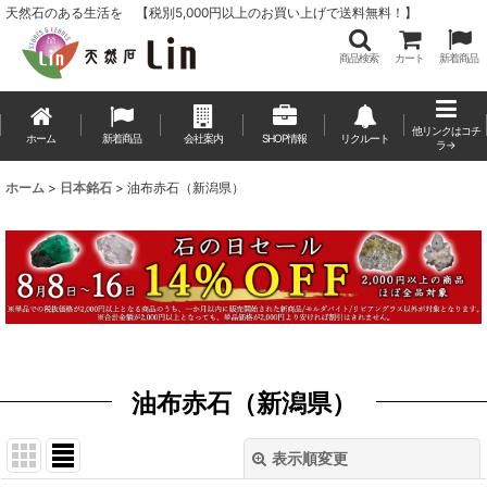
天然石のある生活を 【税別5,000円以上のお買い上げで送料無料！】
商品検索
カート
新着商品
他リンクはコチ
ホーム
新着商品
会社案内
SHOP情報
リクルート
ラ→
ホーム
>
日本銘石
>
油布赤石（新潟県）
油布赤石（新潟県）
表示順変更
閉じる