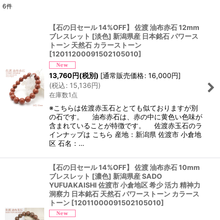
6
件
表示数
:
【石の日セール 14%OFF】 佐渡 油布赤石 12mm
ブレスレット [淡色] 新潟県産 日本銘石 パワース
並び順
:
トーン 天然石 カラーストーン
[
12011200091502105010
]
絞り込む
13,760
円
(税別)
[
通常販売価格
:
16,000
円
]
(
税込
:
15,136
円
)
在庫数1点
※こちらは佐渡赤玉石ととても似ておりますが別
の石です。 油布赤石は、赤の中に黄色い色味が
含まれていることが特徴です。 佐渡赤玉石のラ
インナップは こちら 産地：新潟県 佐渡市 小倉地
区 石名：…
【石の日セール 14%OFF】 佐渡 油布赤石 10mm
ブレスレット [濃色] 新潟県産 SADO
YUFUAKAISHI 佐渡市 小倉地区 希少 活力 精神力
洞察力 日本銘石 天然石 パワーストーン カラース
トーン
[
12011000091502105010
]