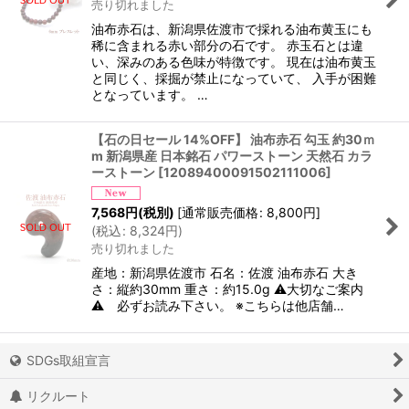
売り切れました
油布赤石は、新潟県佐渡市で採れる油布黄玉にも
稀に含まれる赤い部分の石です。 赤玉石とは違
い、深みのある色味が特徴です。 現在は油布黄玉
と同じく、採掘が禁止になっていて、 入手が困難
となっています。 …
【石の日セール 14%OFF】 油布赤石 勾玉 約30ｍ
m 新潟県産 日本銘石 パワーストーン 天然石 カラ
ーストーン
[
12089400091502111006
]
7,568
円
(税別)
[
通常販売価格
:
8,800
円
]
(
税込
:
8,324
円
)
売り切れました
産地：新潟県佐渡市 石名：佐渡 油布赤石 大き
さ：縦約30mm 重さ：約15.0g ⚠大切なご案内
⚠ 必ずお読み下さい。 ※こちらは他店舗…
SDGs取組宣言
リクルート