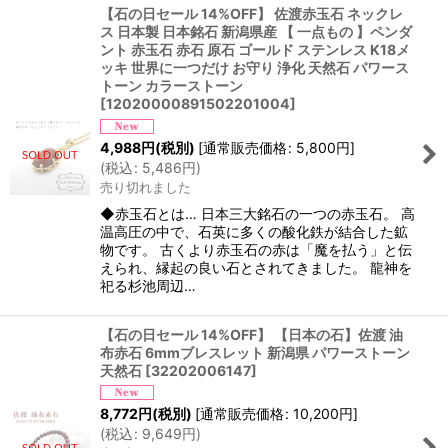
【石の日セール 14%OFF】 佐渡赤玉石 ネックレ
ス 日本製 日本銘石 新潟県産 【 一点もの 】ペンダ
ント 赤玉石 赤石 原石 ゴールド ステンレス K18メ
ッキ 世界に一つだけ お守り 浄化 天然石 パワース
トーン カラーストーン
[
12020000891502201004
]
4,988
円
(税別)
[
通常販売価格
:
5,800
円
]
(
税込
:
5,486
円
)
売り切れました
◆赤玉石とは… 日本三大銘石の一つの赤玉石。 高
温高圧の中で、石英に多くの酸化鉄が結合した鉱
物です。 古くより赤玉石の赤は「魔を払う」と伝
えられ、縁起の良い石とされてきました。 龍神を
祀る杉池周辺…
【石の日セール 14%OFF】 【日本の石】佐渡 油
布赤石 6mmブレスレット 新潟県 パワーストーン
天然石
[
32202006147
]
8,772
円
(税別)
[
通常販売価格
:
10,200
円
]
(
税込
:
9,649
円
)