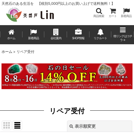
天然石のある生活を 【税別5,000円以上のお買い上げで送料無料！】
商品検索
カート
新着商品
他リンクはコチ
ホーム
新着商品
会社案内
SHOP情報
リクルート
ラ→
ホーム
>
リペア受付
リペア受付
表示順変更
閉じる