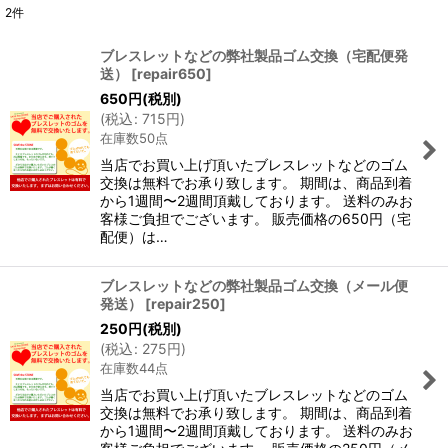
2
件
表示数
:
ブレスレットなどの弊社製品ゴム交換（宅配便発
送）
[
repair650
]
並び順
:
650
円
(税別)
(
税込
:
715
円
)
在庫数50点
絞り込む
当店でお買い上げ頂いたブレスレットなどのゴム
交換は無料でお承り致します。 期間は、商品到着
から1週間〜2週間頂戴しております。 送料のみお
客様ご負担でございます。 販売価格の650円（宅
配便）は…
ブレスレットなどの弊社製品ゴム交換（メール便
発送）
[
repair250
]
250
円
(税別)
(
税込
:
275
円
)
在庫数44点
当店でお買い上げ頂いたブレスレットなどのゴム
交換は無料でお承り致します。 期間は、商品到着
から1週間〜2週間頂戴しております。 送料のみお