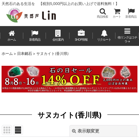
天然石のある生活を 【税別5,000円以上のお買い上げで送料無料！】
商品検索
カート
新着商品
他リンクはコチ
ホーム
新着商品
会社案内
SHOP情報
リクルート
ラ→
ホーム
>
日本銘石
>
サヌカイト(香川県)
サヌカイト(香川県)
表示順変更
閉じる