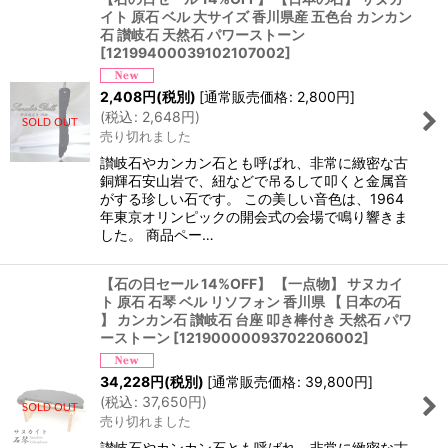
イト 原石 ベル 大サイズ 香川県産 五色台 カンカン
石 讃岐石 天然石 パワーストーン
[
12199400039102107002
]
2,408
円
(税別)
[
通常販売価格
:
2,800
円
]
(
税込
:
2,648
円
)
売り切れました
讃岐石やカンカン石とも呼ばれ、非常に緻密な古
銅輝石安山岩で、紐などで吊るして叩くと金属音
がする珍しい石です。 この美しい音色は、1964
年東京オリンピックの開会式の会場で鳴り響きま
した。 商品ペー…
【石の日セール 14%OFF】 【一点物】 サヌカイ
ト 原石 石琴 ベル リソフォン 香川県 【 日本の石
】 カンカン石 讃岐石 台座 叩き棒付き 天然石 パワ
ーストーン
[
12190000093702206002
]
34,228
円
(税別)
[
通常販売価格
:
39,800
円
]
(
税込
:
37,650
円
)
売り切れました
讃岐石やカンカン石とも呼ばれ、非常に緻密な古