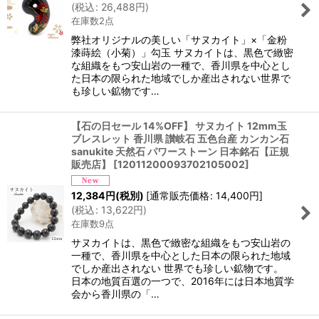
(
税込
:
26,488
円
)
在庫数2点
弊社オリジナルの美しい「サヌカイト」×「金粉
漆蒔絵（小菊）」勾玉 サヌカイトは、黒色で緻密
な組織をもつ安山岩の一種で、香川県を中心とし
た日本の限られた地域でしか産出されない世界で
も珍しい鉱物です…
【石の日セール 14%OFF】 サヌカイト 12mm玉
ブレスレット 香川県 讃岐石 五色台産 カンカン石
sanukite 天然石 パワーストーン 日本銘石【正規
販売店】
[
12011200093702105002
]
12,384
円
(税別)
[
通常販売価格
:
14,400
円
]
(
税込
:
13,622
円
)
在庫数9点
サヌカイトは、黒色で緻密な組織をもつ安山岩の
一種で、香川県を中心とした日本の限られた地域
でしか産出されない 世界でも珍しい鉱物です。
日本の地質百選の一つで、2016年には日本地質学
会から香川県の「…