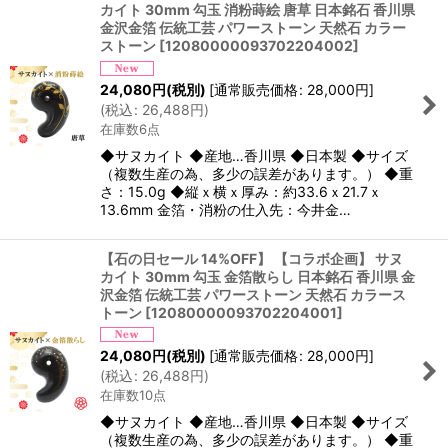
カイト 30mm 勾玉 消粉蒔絵 唐草 日本銘石 香川県
金沢金箔 伝統工芸 パワーストーン 天然石 カラー
ストーン
[
12080000093702204002
]
24,080
円
(税別)
[
通常販売価格
:
28,000
円
]
(
税込
:
26,488
円
)
在庫数6点
◆サヌカイト ◆産地…香川県 ◆日本製 ◆サイズ
（複数生産の為、多少の誤差があります。） ◆重
さ：15.0g ◆縦ｘ横ｘ厚み：約33.6ｘ21.7ｘ
13.6mm 金箔・消粉の仕入先：今井金…
【石の日セール 14%OFF】 【コラボ企画】 サヌ
カイト 30mm 勾玉 金箔散らし 日本銘石 香川県 金
沢金箔 伝統工芸 パワーストーン 天然石 カラース
トーン
[
12080000093702204001
]
24,080
円
(税別)
[
通常販売価格
:
28,000
円
]
(
税込
:
26,488
円
)
在庫数10点
◆サヌカイト ◆産地…香川県 ◆日本製 ◆サイズ
（複数生産の為、多少の誤差があります。） ◆重