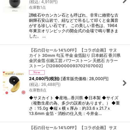
(
税込
:
4,919
円
)
在庫数1点
讃岐石やカンカン石とも呼ばれ、非常に緻密な古
銅輝石安山岩で、紐などで吊るして叩くと金属音
がする珍しい石です。 この美しい音色は、1964
年東京オリンピックの開会式の会場で鳴り響きま
した。 …
【石の日セール 14%OFF】 【コラボ企画】 サヌ
カイト 30mm 勾玉 半金 金箔貼り 日本銘石 香川県
金沢金箔 伝統工芸 パワーストーン 天然石 カラー
ストーン
[
12080000093702107002
]
24,080
円
(税別)
[
通常販売価格
:
28,000
円
]
(
税込
:
26,488
円
)
在庫数8点
◆サヌカイト ◆産地…香川県 ◆日本製 ◆サイズ
（複数生産の為、多少の誤差があります。） ◆重
さ：15.0g ◆縦ｘ横ｘ厚み：約33.6ｘ21.7ｘ
13.6mm 金箔・消粉の仕入先：今井金…
【石の日セール 14%OFF】 【コラボ企画】 サヌ