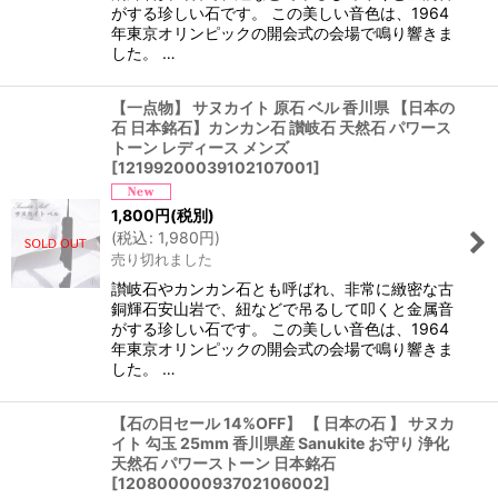
がする珍しい石です。 この美しい音色は、1964
年東京オリンピックの開会式の会場で鳴り響きま
した。 …
【一点物】 サヌカイト 原石 ベル 香川県 【日本の
石 日本銘石】カンカン石 讃岐石 天然石 パワース
トーン レディース メンズ
[
12199200039102107001
]
1,800
円
(税別)
(
税込
:
1,980
円
)
売り切れました
讃岐石やカンカン石とも呼ばれ、非常に緻密な古
銅輝石安山岩で、紐などで吊るして叩くと金属音
がする珍しい石です。 この美しい音色は、1964
年東京オリンピックの開会式の会場で鳴り響きま
した。 …
【石の日セール 14%OFF】 【 日本の石 】 サヌカ
イト 勾玉 25mm 香川県産 Sanukite お守り 浄化
天然石 パワーストーン 日本銘石
[
12080000093702106002
]