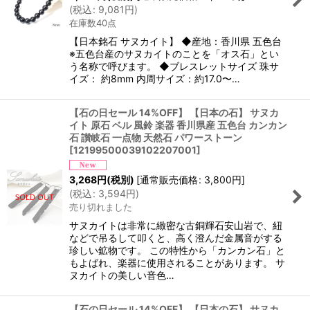
(
税込
:
9,081
円
)
在庫数40点
【日本銘石 サヌカイト】 ◆産地：香川県 五色台
※五色台産のサヌカイトのことを「オス石」とい
う名称で呼びます。 ◆ブレスレットサイズ 珠サ
イズ： 約8mm 内周サイズ：約17.0〜…
【石の日セール 14%OFF】 【日本の石】 サヌカ
イト 原石 ベル 風鈴 楽器 香川県産 五色台 カンカン
石 讃岐石 一点物 天然石 パワーストーン
[
12199500039102207001
]
3,268
円
(税別)
[
通常販売価格
:
3,800
円
]
(
税込
:
3,594
円
)
売り切れました
サヌカイトは非常に緻密な古銅輝石安山岩で、紐
などで吊るして叩くと、高く澄んだ金属音がする
珍しい鉱物です。 この特性から「カンカン石」と
もよばれ、楽器に使用されることがあります。 サ
ヌカイトの美しい音色…
【石の日セール 14%OFF】 【日本の石】 サヌカ