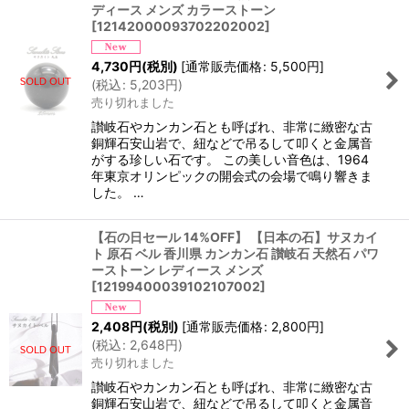
ディース メンズ カラーストーン
[
12142000093702202002
]
4,730
円
(税別)
[
通常販売価格
:
5,500
円
]
(
税込
:
5,203
円
)
売り切れました
讃岐石やカンカン石とも呼ばれ、非常に緻密な古
銅輝石安山岩で、紐などで吊るして叩くと金属音
がする珍しい石です。 この美しい音色は、1964
年東京オリンピックの開会式の会場で鳴り響きま
した。 …
【石の日セール 14%OFF】 【日本の石】サヌカイ
ト 原石 ベル 香川県 カンカン石 讃岐石 天然石 パワ
ーストーン レディース メンズ
[
12199400039102107002
]
2,408
円
(税別)
[
通常販売価格
:
2,800
円
]
(
税込
:
2,648
円
)
売り切れました
讃岐石やカンカン石とも呼ばれ、非常に緻密な古
銅輝石安山岩で、紐などで吊るして叩くと金属音