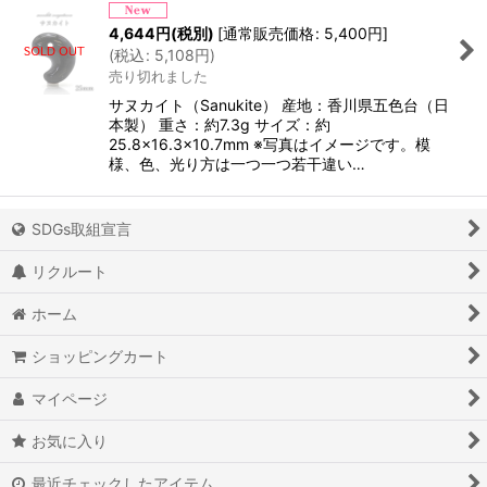
4,644
円
(税別)
[
通常販売価格
:
5,400
円
]
(
税込
:
5,108
円
)
売り切れました
サヌカイト（Sanukite） 産地：香川県五色台（日
本製） 重さ：約7.3g サイズ：約
25.8×16.3×10.7mm ※写真はイメージです。模
様、色、光り方は一つ一つ若干違い…
SDGs取組宣言
リクルート
ホーム
ショッピングカート
マイページ
お気に入り
最近チェックしたアイテム