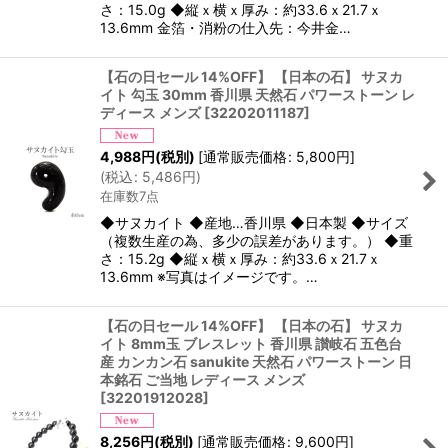
さ：15.0g ◆縦ｘ横ｘ厚み：約33.6ｘ21.7ｘ
13.6mm 金箔・消粉の仕入先：今井金…
【石の日セール 14%OFF】 【日本の石】 サヌカ
イト 勾玉 30mm 香川県 天然石 パワーストーン レ
ディース メンズ
[
32202011187
]
4,988
円
(税別)
[
通常販売価格
:
5,800
円
]
(
税込
:
5,486
円
)
在庫数7点
◆サヌカイト ◆産地…香川県 ◆日本製 ◆サイズ
（複数生産の為、多少の誤差があります。） ◆重
さ：15.2g ◆縦ｘ横ｘ厚み：約33.6ｘ21.7ｘ
13.6mm ※写真はイメージです。…
【石の日セール 14%OFF】 【日本の石】 サヌカ
イト 8mm玉 ブレスレット 香川県 讃岐石 五色台
産 カンカン石 sanukite 天然石 パワーストーン 日
本銘石 ご当地 レディース メンズ
[
32201912028
]
8,256
円
(税別)
[
通常販売価格
:
9,600
円
]