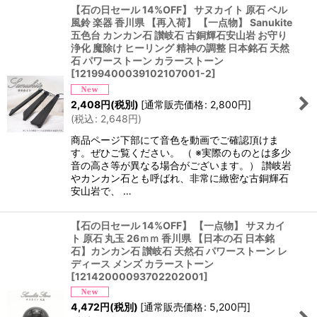
【石の日セール 14%OFF】 サヌカイト 原石 ベル
風鈴 楽器 香川県 【再入荷】 【一点物】 Sanukite
五色台 カンカン石 讃岐石 古銅輝石安山岩 お守り
浄化 魔除け ヒーリング 精神の調整 日本銘石 天然
石 パワーストーン カラーストーン
[
12199400039102107001-2
]
2,408
円
(税別)
[
通常販売価格
:
2,800
円
]
(
税込
:
2,648
円
)
商品ページ下部にて音色を動画でご確認頂けま
す。ぜひご覧ください。 （ ※実際のものとは多少
音の高さ等が異なる場合がございます。） 讃岐岩
やカンカン石とも呼ばれ、非常に緻密な古銅輝石
安山岩で、 …
【石の日セール 14%OFF】 【一点物】 サヌカイ
ト 原石 丸玉 26ｍｍ 香川県 【日本の石 日本銘
石】カンカン石 讃岐石 天然石 パワーストーン レ
ディース メンズ カラーストーン
[
12142000093702202001
]
4,472
円
(税別)
[
通常販売価格
:
5,200
円
]