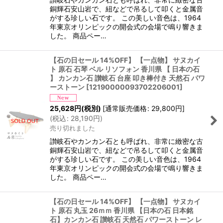
銅輝石安山岩で、紐などで吊るして叩くと金属音
がする珍しい石です。 この美しい音色は、1964
年東京オリンピックの開会式の会場で鳴り響きま
した。 商品ペー…
【石の日セール 14%OFF】 【一点物】 サヌカイ
ト 原石 石琴 ベル リソフォン 香川県 【 日本の石
】 カンカン石 讃岐石 台座 叩き棒付き 天然石 パワ
ーストーン
[
12190000093702206001
]
25,628
円
(税別)
[
通常販売価格
:
29,800
円
]
(
税込
:
28,190
円
)
売り切れました
讃岐石やカンカン石とも呼ばれ、非常に緻密な古
銅輝石安山岩で、紐などで吊るして叩くと金属音
がする珍しい石です。 この美しい音色は、1964
年東京オリンピックの開会式の会場で鳴り響きま
した。 商品ペー…
【石の日セール 14%OFF】 【一点物】 サヌカイ
ト 原石 丸玉 26ｍｍ 香川県 【日本の石 日本銘
石】カンカン石 讃岐石 天然石 パワーストーン レ