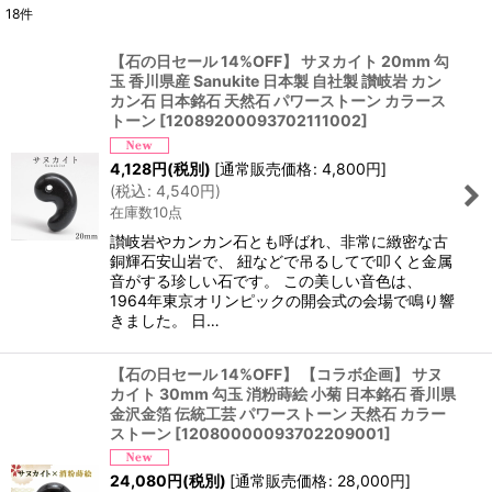
18
件
表示数
:
【石の日セール 14%OFF】 サヌカイト 20mm 勾
玉 香川県産 Sanukite 日本製 自社製 讃岐岩 カン
並び順
:
カン石 日本銘石 天然石 パワーストーン カラース
トーン
[
12089200093702111002
]
絞り込む
4,128
円
(税別)
[
通常販売価格
:
4,800
円
]
(
税込
:
4,540
円
)
在庫数10点
讃岐岩やカンカン石とも呼ばれ、非常に緻密な古
銅輝石安山岩で、 紐などで吊るしてで叩くと金属
音がする珍しい石です。 この美しい音色は、
1964年東京オリンピックの開会式の会場で鳴り響
きました。 日…
【石の日セール 14%OFF】 【コラボ企画】 サヌ
カイト 30mm 勾玉 消粉蒔絵 小菊 日本銘石 香川県
金沢金箔 伝統工芸 パワーストーン 天然石 カラー
ストーン
[
12080000093702209001
]
24,080
円
(税別)
[
通常販売価格
:
28,000
円
]