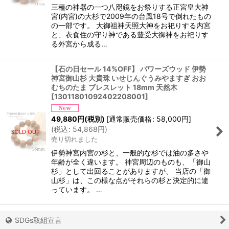
三種の神器の一つ八咫鏡をお祭りする正宮皇大神
宮(内宮)の大杉で2009年の台風18号で倒れたもの
の一部です。 大御祖神天照大神をお祀りする内宮
と、衣食住の守り神である豊受大御神をお祀りす
る外宮から成る…
【石の日セール 14%OFF】 パワーズウッド 伊勢
神宮御山杉 大貴珠 いせじんぐうみやますぎ おお
むちのたま ブレスレット 18mm 天然木
[
13011801092402208001
]
49,880
円
(税別)
[
通常販売価格
:
58,000
円
]
(
税込
:
54,868
円
)
売り切れました
伊勢神宮内宮の杉と、一般的な杉では油の多さや
年齢が全く違います。 神宮周辺のものも、「御山
杉」として出回ることがありますが、 当店の「御
山杉」は、この様な点がそれらの杉と決定的に違
っています。 …
SDGs取組宣言