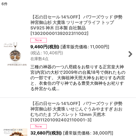
6
件
表示数
:
【石の日セール 14%OFF】 パワーズウッド 伊勢
神宮御山杉 大貴珠 ツリーオブライフ トップ
並び順
:
SV925 神木 日本製 自社製品
[
13020000139202311002
]
絞り込む
9,460
円
(税別)
[
通常販売価格
:
11,000
円
]
(
税込
:
10,406
円
)
在庫数4点
三種の神器の一つ八咫鏡をお祭りする正宮皇大神
宮(内宮)の大杉で2009年の台風18号で倒れたもの
の一部です。 大御祖神天照大神をお祀りする内宮
と、衣食住の守り神である豊受大御神をお祀りす
る外宮から成…
【石の日セール 14%OFF】 パワーズウッド 伊勢
神宮御山杉 大貴珠 いせじんぐうみやますぎ おお
むちのたま ブレスレット 12mm 天然木
[
13011201092402110001-3
]
32,680
円
(税別)
[
通常販売価格
:
38,000
円
]