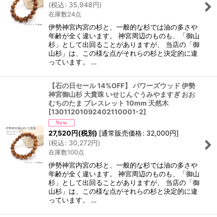
(
税込
:
35,948
円
)
在庫数24点
伊勢神宮内宮の杉と、一般的な杉では油の多さや
年齢が全く違います。 神宮周辺のものも、「御山
杉」として出回ることがありますが、 当店の「御
山杉」は、この様な点がそれらの杉と決定的に違
っています。 …
【石の日セール 14%OFF】 パワーズウッド 伊勢
神宮御山杉 大貴珠 いせじんぐうみやますぎ おお
むちのたま ブレスレット 10mm 天然木
[
13011201092402110001-2
]
27,520
円
(税別)
[
通常販売価格
:
32,000
円
]
(
税込
:
30,272
円
)
在庫数100点
伊勢神宮内宮の杉と、一般的な杉では油の多さや
年齢が全く違います。 神宮周辺のものも、「御山
杉」として出回ることがありますが、 当店の「御
山杉」は、この様な点がそれらの杉と決定的に違
っています。 …