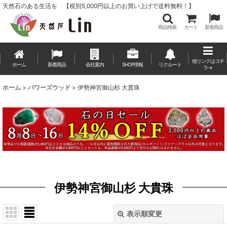
天然石のある生活を 【税別5,000円以上のお買い上げで送料無料！】
商品検索
カート
新着商品
他リンクはコチ
ホーム
新着商品
会社案内
SHOP情報
リクルート
ラ→
ホーム
>
パワーズウッド
>
伊勢神宮御山杉 大貴珠
伊勢神宮御山杉 大貴珠
表示順変更
閉じる