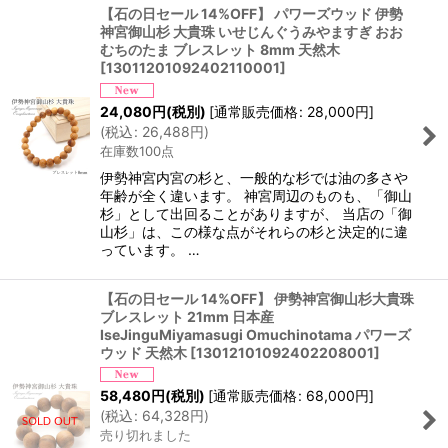
【石の日セール 14%OFF】 パワーズウッド 伊勢
神宮御山杉 大貴珠 いせじんぐうみやますぎ おお
むちのたま ブレスレット 8mm 天然木
[
13011201092402110001
]
24,080
円
(税別)
[
通常販売価格
:
28,000
円
]
(
税込
:
26,488
円
)
在庫数100点
伊勢神宮内宮の杉と、一般的な杉では油の多さや
年齢が全く違います。 神宮周辺のものも、「御山
杉」として出回ることがありますが、 当店の「御
山杉」は、この様な点がそれらの杉と決定的に違
っています。 …
【石の日セール 14%OFF】 伊勢神宮御山杉大貴珠
ブレスレット 21mm 日本産
IseJinguMiyamasugi Omuchinotama パワーズ
ウッド 天然木
[
13012101092402208001
]
58,480
円
(税別)
[
通常販売価格
:
68,000
円
]
(
税込
:
64,328
円
)
売り切れました