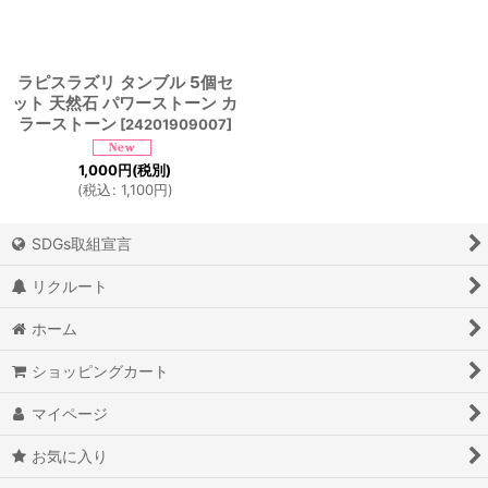
ラピスラズリ タンブル 5個セ
ット 天然石 パワーストーン カ
ラーストーン
[
24201909007
]
1,000
円
(税別)
(
税込
:
1,100
円
)
SDGs取組宣言
リクルート
ホーム
ショッピングカート
マイページ
お気に入り