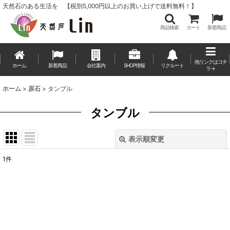
天然石のある生活を 【税別5,000円以上のお買い上げで送料無料！】
商品検索
カート
新着商品
他リンクはコチ
ホーム
新着商品
会社案内
SHOP情報
リクルート
ラ→
ホーム
>
原石
>
タンブル
タンブル
表示順変更
閉じる
1
件
表示数
:
並び順
:
絞り込む