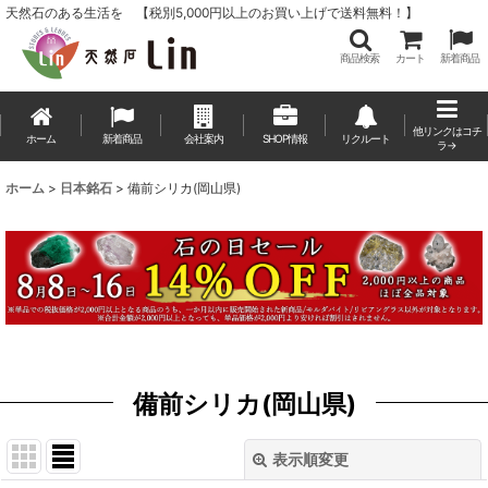
天然石のある生活を 【税別5,000円以上のお買い上げで送料無料！】
商品検索
カート
新着商品
他リンクはコチ
ホーム
新着商品
会社案内
SHOP情報
リクルート
ラ→
ホーム
>
日本銘石
>
備前シリカ(岡山県)
備前シリカ(岡山県)
表示順変更
閉じる