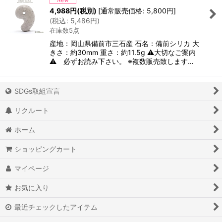
4,988
円
(税別)
[
通常販売価格
:
5,800
円
]
(
税込
:
5,486
円
)
在庫数5点
産地：岡山県備前市三石産 石名：備前シリカ 大
きさ：約30mm 重さ：約11.5g ⚠大切なご案内
⚠ 必ずお読み下さい。 ※複数販売致します…
SDGs取組宣言
リクルート
ホーム
ショッピングカート
マイページ
お気に入り
最近チェックしたアイテム