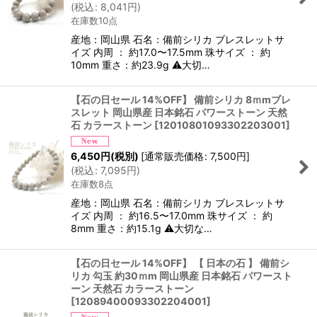
(
税込
:
8,041
円
)
在庫数10点
産地：岡山県 石名：備前シリカ ブレスレットサ
イズ 内周 ： 約17.0〜17.5mm 珠サイズ ： 約
10mm 重さ：約23.9g ⚠大切…
【石の日セール 14%OFF】 備前シリカ 8ｍmブレ
スレット 岡山県産 日本銘石 パワーストーン 天然
石 カラーストーン
[
12010801093302203001
]
6,450
円
(税別)
[
通常販売価格
:
7,500
円
]
(
税込
:
7,095
円
)
在庫数8点
産地：岡山県 石名：備前シリカ ブレスレットサ
イズ 内周 ： 約16.5〜17.0mm 珠サイズ ： 約
8mm 重さ：約15.1g ⚠大切な…
【石の日セール 14%OFF】 【 日本の石 】 備前シ
リカ 勾玉 約30ｍm 岡山県産 日本銘石 パワースト
ーン 天然石 カラーストーン
[
12089400093302204001
]