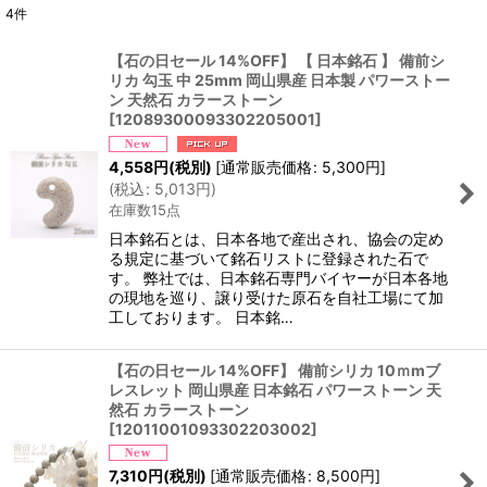
4
件
表示数
:
【石の日セール 14%OFF】 【 日本銘石 】 備前シ
リカ 勾玉 中 25mm 岡山県産 日本製 パワーストー
並び順
:
ン 天然石 カラーストーン
[
12089300093302205001
]
絞り込む
4,558
円
(税別)
[
通常販売価格
:
5,300
円
]
(
税込
:
5,013
円
)
在庫数15点
日本銘石とは、日本各地で産出され、協会の定め
る規定に基づいて銘石リストに登録された石で
す。 弊社では、日本銘石専門バイヤーが日本各地
の現地を巡り、譲り受けた原石を自社工場にて加
工しております。 日本銘…
【石の日セール 14%OFF】 備前シリカ 10ｍmブ
レスレット 岡山県産 日本銘石 パワーストーン 天
然石 カラーストーン
[
12011001093302203002
]
7,310
円
(税別)
[
通常販売価格
:
8,500
円
]