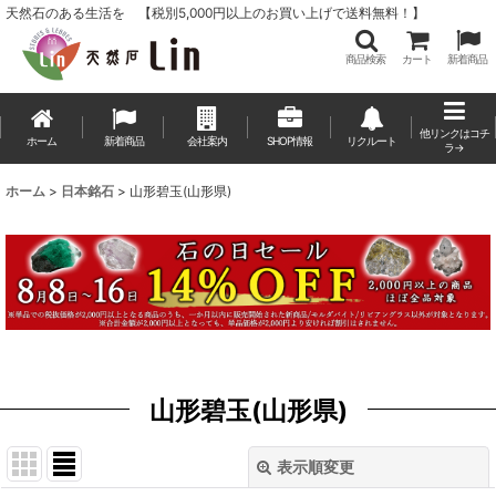
天然石のある生活を 【税別5,000円以上のお買い上げで送料無料！】
商品検索
カート
新着商品
他リンクはコチ
ホーム
新着商品
会社案内
SHOP情報
リクルート
ラ→
ホーム
>
日本銘石
>
山形碧玉(山形県)
山形碧玉(山形県)
表示順変更
閉じる