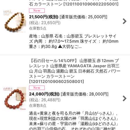
石 カラーストーン
[
12011001090602205001
]
21,500
円
(税別)
[
通常販売価格
:
25,000
円
]
(
税込
:
23,650
円
)
在庫数5点
産地：山形県 石名：山形碧玉 ブレスレットサイ
ズ 内周 ： 約17.0〜17.5mm 珠サイズ ： 約10mm
重さ：約30.8g ⚠大切なご…
【石の日セール 14%OFF】 山形碧玉 赤 12mm ブ
レスレット 山形県産 YAMAGATA Jasper 出羽三
山 月山 羽黒山 湯殿山 碧玉 日本銘石 天然石 パワー
ストーン カラーストーン
[
12011201090602508001
]
24,080
円
(税別)
[
通常販売価格
:
28,000
円
]
(
税込
:
26,488
円
)
在庫数8点
過去=黄泉と夜を司る月の神「月山(がっさん)」、
現在=現世利益の太陽の神「羽黒山(はぐろさん)」
未来=蘇りの星・宇宙の神「湯殿山(ゆどのさん)」
の出羽三山信仰の石。 それぞれの山頂に神が祀