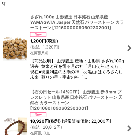
5
件
表示数
:
さざれ 100g 山形碧玉 日本銘石 山形県産
YAMAGATA Jasper 天然石 パワーストーン カラ
並び順
:
ーストーン
[
12160000090602302001
]
1,200
円
(税別)
絞り込む
(
税込
:
1,320
円
)
在庫数5点
【商品説明】 山形碧玉 産地：山形県 さざれ100g
過去=黄泉と夜を司る月の神「月山(がっさん)」、
現在=現世利益の太陽の神「羽黒山(はぐろさん)」
未来=蘇りの星・宇宙の神「…
【石の日セール 14%OFF】 山形碧玉 赤 8ｍm ブ
レスレット 山形県産 日本銘石 パワーストーン 天
然石 カラーストーン
[
12010801090602303001
]
18,920
円
(税別)
[
通常販売価格
:
22,000
円
]
(
税込
:
20,812
円
)
在庫数10点