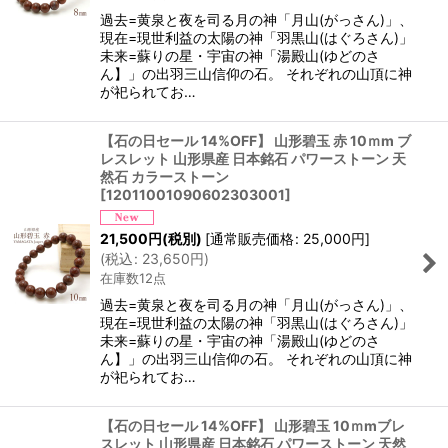
過去=黄泉と夜を司る月の神「月山(がっさん)」、
現在=現世利益の太陽の神「羽黒山(はぐろさん)」
未来=蘇りの星・宇宙の神「湯殿山(ゆどのさ
ん】」の出羽三山信仰の石。 それぞれの山頂に神
が祀られてお…
【石の日セール 14%OFF】 山形碧玉 赤 10ｍm ブ
レスレット 山形県産 日本銘石 パワーストーン 天
然石 カラーストーン
[
12011001090602303001
]
21,500
円
(税別)
[
通常販売価格
:
25,000
円
]
(
税込
:
23,650
円
)
在庫数12点
過去=黄泉と夜を司る月の神「月山(がっさん)」、
現在=現世利益の太陽の神「羽黒山(はぐろさん)」
未来=蘇りの星・宇宙の神「湯殿山(ゆどのさ
ん】」の出羽三山信仰の石。 それぞれの山頂に神
が祀られてお…
【石の日セール 14%OFF】 山形碧玉 10ｍmブレ
スレット 山形県産 日本銘石 パワーストーン 天然