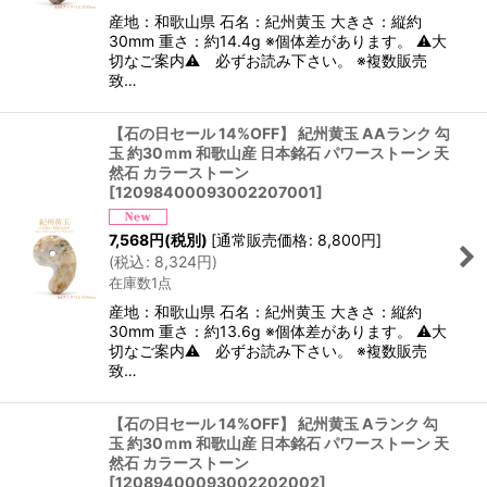
産地：和歌山県 石名：紀州黄玉 大きさ：縦約
30mm 重さ：約14.4g ※個体差があります。 ⚠大
切なご案内⚠ 必ずお読み下さい。 ※複数販売
致…
【石の日セール 14%OFF】 紀州黄玉 AAランク 勾
玉 約30ｍm 和歌山産 日本銘石 パワーストーン 天
然石 カラーストーン
[
12098400093002207001
]
7,568
円
(税別)
[
通常販売価格
:
8,800
円
]
(
税込
:
8,324
円
)
在庫数1点
産地：和歌山県 石名：紀州黄玉 大きさ：縦約
30mm 重さ：約13.6g ※個体差があります。 ⚠大
切なご案内⚠ 必ずお読み下さい。 ※複数販売
致…
【石の日セール 14%OFF】 紀州黄玉 Aランク 勾
玉 約30ｍm 和歌山産 日本銘石 パワーストーン 天
然石 カラーストーン
[
12089400093002202002
]