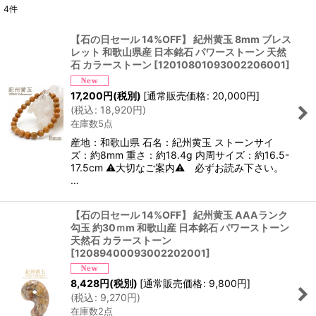
4
件
表示数
:
【石の日セール 14%OFF】 紀州黄玉 8mm ブレス
レット 和歌山県産 日本銘石 パワーストーン 天然
並び順
:
石 カラーストーン
[
12010801093002206001
]
17,200
円
(税別)
[
通常販売価格
:
20,000
円
]
絞り込む
(
税込
:
18,920
円
)
在庫数5点
産地：和歌山県 石名：紀州黄玉 ストーンサイ
ズ：約8mm 重さ：約18.4g 内周サイズ：約16.5-
17.5cm ⚠大切なご案内⚠ 必ずお読み下さい。
…
【石の日セール 14%OFF】 紀州黄玉 AAAランク
勾玉 約30ｍm 和歌山産 日本銘石 パワーストーン
天然石 カラーストーン
[
12089400093002202001
]
8,428
円
(税別)
[
通常販売価格
:
9,800
円
]
(
税込
:
9,270
円
)
在庫数2点