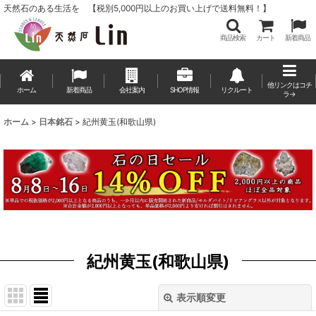
天然石のある生活を 【税別5,000円以上のお買い上げで送料無料！】
商品検索
カート
新着商品
他リンクはコチ
ホーム
新着商品
会社案内
SHOP情報
リクルート
ラ→
ホーム
>
日本銘石
>
紀州黄玉(和歌山県)
紀州黄玉(和歌山県)
表示順変更
閉じる