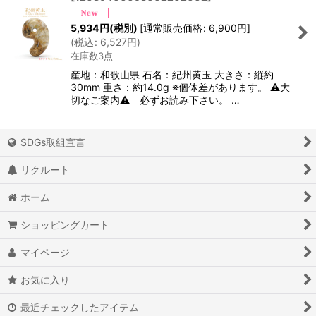
5,934
円
(税別)
[
通常販売価格
:
6,900
円
]
(
税込
:
6,527
円
)
在庫数3点
産地：和歌山県 石名：紀州黄玉 大きさ：縦約
30mm 重さ：約14.0g ※個体差があります。 ⚠大
切なご案内⚠ 必ずお読み下さい。 …
SDGs取組宣言
リクルート
ホーム
ショッピングカート
マイページ
お気に入り
最近チェックしたアイテム