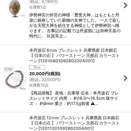
(
税込
:
4,180
円
)
在庫数1点
伊勢神宮の外宮の神様「豊受大神」はもともと丹
波に鎮座していた穀物の女神でした。 一人で寂し
がる天照大神を給仕する神様として伊勢神宮へ移
ります。 古事記の記載では丹波国には崇神天皇の
時代に、 玖賀耳之…
本丹波石 8ｍm ブレスレット 兵庫県産 日本銘石
【 日本の石 】 パワーストーン 天然石 カラースト
ーン
[
12010801092802204001
]
20,000
円
(税別)
(
税込
:
22,000
円
)
在庫数10点
【商品情報】 産地：兵庫県 石名：本丹波石 ブレ
スレットサイズ 内周 ： 約16.0〜16.5cm 珠サイ
ズ ： 約8mm 重さ：約17.5g前後 ⚠…
本丹波石 12ｍm ブレスレット 兵庫県産 日本銘石
【 日本の石 】 パワーストーン 天然石 カラースト
ーン
[
12011201092802204001
]