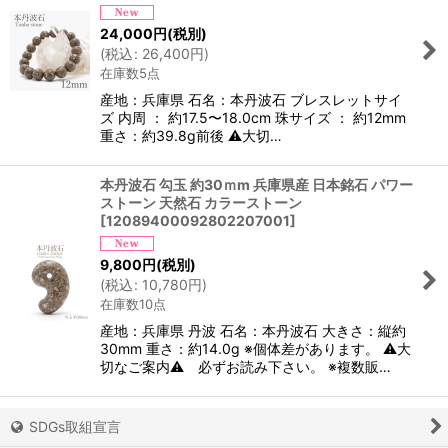
24,000
円
(税別)
(
税込
:
26,400
円
)
在庫数5点
産地：兵庫県 石名：本丹波石 ブレスレットサイ
ズ 内周 ： 約17.5〜18.0cm 珠サイズ ： 約12mm
重さ：約39.8g前後 ⚠大切…
本丹波石 勾玉 約30ｍm 兵庫県産 日本銘石 パワー
ストーン 天然石 カラーストーン
[
12089400092802207001
]
9,800
円
(税別)
(
税込
:
10,780
円
)
在庫数10点
産地：兵庫県 丹波 石名：本丹波石 大きさ：縦約
30mm 重さ：約14.0g ※個体差があります。 ⚠大
切なご案内⚠ 必ずお読み下さい。 ※複数販…
SDGs取組宣言