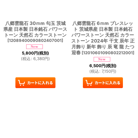
八郷雲龍石 30ｍm 勾玉 茨城
八郷雲龍石 6ｍm ブレスレッ
県産 日本製 日本銘石 パワース
ト 茨城県産 日本製 日本銘石
トーン 天然石 カラーストーン
パワーストーン 天然石 カラー
[
12089400090802407001
]
ストーン 2024年 干支 辰年 正
月飾り 新年 飾り 辰 竜 龍 たつ
迎春
[
12010601090802212001
]
5,800
円
(税別)
(
税込
:
6,380
円
)
6,500
円
(税別)
(
税込
:
7,150
円
)