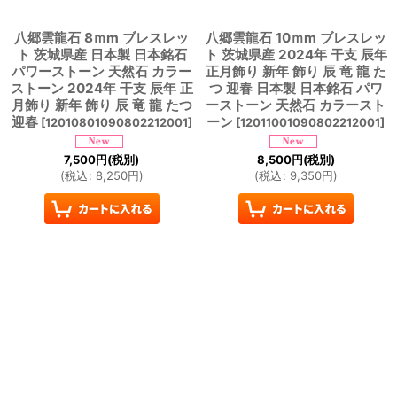
八郷雲龍石 8ｍm ブレスレッ
八郷雲龍石 10ｍm ブレスレッ
ト 茨城県産 日本製 日本銘石
ト 茨城県産 2024年 干支 辰年
パワーストーン 天然石 カラー
正月飾り 新年 飾り 辰 竜 龍 た
ストーン 2024年 干支 辰年 正
つ 迎春 日本製 日本銘石 パワ
月飾り 新年 飾り 辰 竜 龍 たつ
ーストーン 天然石 カラースト
迎春
ーン
[
12010801090802212001
]
[
12011001090802212001
]
7,500
円
(税別)
8,500
円
(税別)
(
税込
:
8,250
円
)
(
税込
:
9,350
円
)