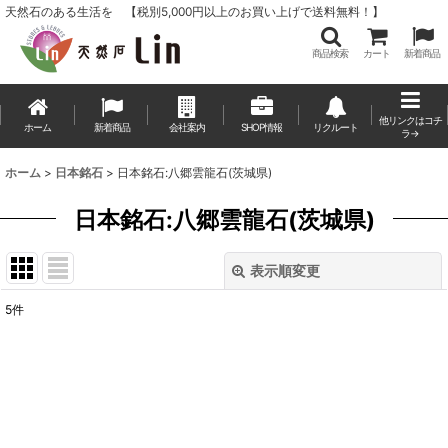
天然石のある生活を 【税別5,000円以上のお買い上げで送料無料！】
商品検索
カート
新着商品
他リンクはコチ
ホーム
新着商品
会社案内
SHOP情報
リクルート
ラ→
ホーム
>
日本銘石
>
日本銘石:八郷雲龍石(茨城県)
日本銘石:八郷雲龍石(茨城県)
表示順変更
閉じる
5
件
表示数
:
並び順
:
絞り込む