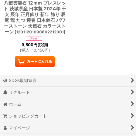
八郷雲龍石 12ｍm ブレスレッ
ト 茨城県産 日本製 2024年 干
支 辰年 正月飾り 新年 飾り 辰
竜 龍 たつ 迎春 日本銘石 パワ
ーストーン 天然石 カラースト
ーン
[
12011201090802212001
]
9,500
円
(税別)
(
税込
:
10,450
円
)
SDGs取組宣言
リクルート
ホーム
ショッピングカート
マイページ