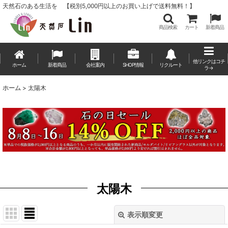
天然石のある生活を 【税別5,000円以上のお買い上げで送料無料！】
商品検索
カート
新着商品
他リンクはコチ
ホーム
新着商品
会社案内
SHOP情報
リクルート
ラ→
ホーム
>
太陽木
太陽木
表示順変更
閉じる