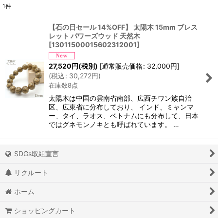
1
件
表示数
:
【石の日セール 14%OFF】 太陽木 15mm ブレス
レット パワーズウッド 天然木
並び順
:
[
13011500015602312001
]
27,520
円
(税別)
[
通常販売価格
:
32,000
円
]
絞り込む
(
税込
:
30,272
円
)
在庫数8点
太陽木は中国の雲南省南部、広西チワン族自治
区、広東省に分布しており、 インド、ミャンマ
ー、タイ、ラオス、ベトナムにも分布して、日本
ではグネモンノキとも呼ばれています。 …
SDGs取組宣言
リクルート
ホーム
ショッピングカート