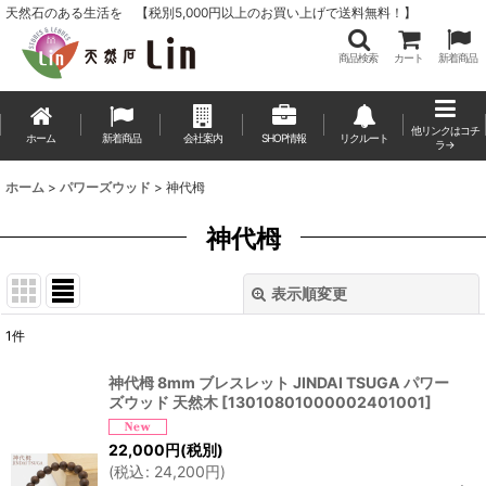
天然石のある生活を 【税別5,000円以上のお買い上げで送料無料！】
商品検索
カート
新着商品
他リンクはコチ
ホーム
新着商品
会社案内
SHOP情報
リクルート
ラ→
ホーム
>
パワーズウッド
>
神代栂
神代栂
表示順変更
閉じる
1
件
表示数
:
神代栂 8mm ブレスレット JINDAI TSUGA パワー
ズウッド 天然木
[
13010801000002401001
]
並び順
:
22,000
円
(税別)
(
税込
:
24,200
円
)
絞り込む