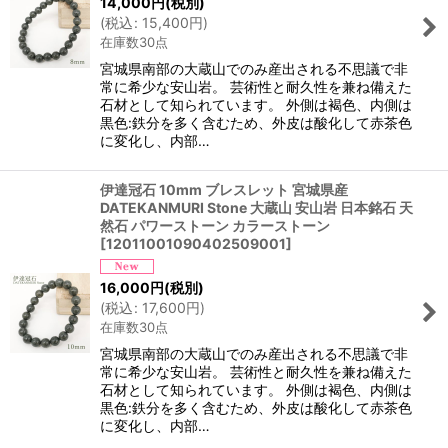
14,000
円
(税別)
(
税込
:
15,400
円
)
在庫数30点
宮城県南部の大蔵山でのみ産出される不思議で非
常に希少な安山岩。 芸術性と耐久性を兼ね備えた
石材として知られています。 外側は褐色、内側は
黒色:鉄分を多く含むため、外皮は酸化して赤茶色
に変化し、内部…
伊達冠石 10mm ブレスレット 宮城県産
DATEKANMURI Stone 大蔵山 安山岩 日本銘石 天
然石 パワーストーン カラーストーン
[
12011001090402509001
]
16,000
円
(税別)
(
税込
:
17,600
円
)
在庫数30点
宮城県南部の大蔵山でのみ産出される不思議で非
常に希少な安山岩。 芸術性と耐久性を兼ね備えた
石材として知られています。 外側は褐色、内側は
黒色:鉄分を多く含むため、外皮は酸化して赤茶色
に変化し、内部…