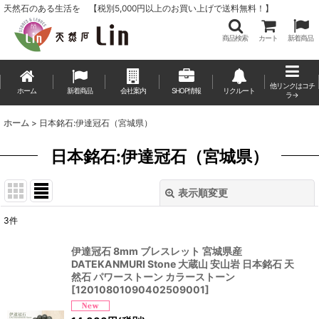
天然石のある生活を 【税別5,000円以上のお買い上げで送料無料！】
商品検索
カート
新着商品
他リンクはコチ
ホーム
新着商品
会社案内
SHOP情報
リクルート
ラ→
ホーム
>
日本銘石:伊達冠石（宮城県）
日本銘石:伊達冠石（宮城県）
表示順変更
閉じる
3
件
表示数
:
伊達冠石 8mm ブレスレット 宮城県産
DATEKANMURI Stone 大蔵山 安山岩 日本銘石 天
並び順
:
然石 パワーストーン カラーストーン
[
12010801090402509001
]
絞り込む