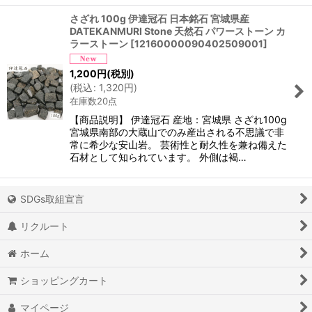
さざれ 100g 伊達冠石 日本銘石 宮城県産
DATEKANMURI Stone 天然石 パワーストーン カ
ラーストーン
[
12160000090402509001
]
1,200
円
(税別)
(
税込
:
1,320
円
)
在庫数20点
【商品説明】 伊達冠石 産地：宮城県 さざれ100g
宮城県南部の大蔵山でのみ産出される不思議で非
常に希少な安山岩。 芸術性と耐久性を兼ね備えた
石材として知られています。 外側は褐…
SDGs取組宣言
リクルート
ホーム
ショッピングカート
マイページ