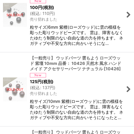
100
円
(税別)
(
税込
:
110
円
)
売り切れました
粒サイズ/6mm 紫檀(ローズウッド)に雲の模様を
彫った彫りウッドビーズです。 雲は、障害もなく
たゆたう制限のない自由な道の力を持ちます。 ネ
ガティブや不安な方向に向かいそうにな…
【一粒売り】 ウッドパーツ 雲もよう ローズウッ
ド 紫壇 10mm 品番： 10426 天然木 風水 ハンド
メイド アクセサリーパーツ ナチュラル
[
10426
]
125
円
(税別)
(
税込
:
137
円
)
売り切れました
粒サイズ/10mm 紫檀(ローズウッド)に雲の模様を
彫った彫りウッドビーズです。 雲は、障害もなく
たゆたう制限のない自由な道の力を持ちます。 ネ
ガティブや不安な方向に向かいそうになったと…
【一粒売り】 ウッドパーツ 雲もよう ローズウッ