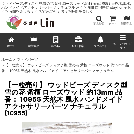
ウッドビーズ,ディスク型,雪の花,紫檀,ローズウッド,約13mm,,10955,天然木,風水,
ハンドメイド,アクセサリーパーツ,ナチュラル おうち時間 自宅時間 stayhome お
うち時間を楽しもう うちで過ごそう おうち時間を楽しく
商品検索
カート
新着商品
他リンクはコチ
ホーム
新着商品
会社案内
SHOP情報
リクルート
ラ→
ホーム
>
ウッドパーツ
>
【一粒売り】 ウッドビーズ ディスク型 雪の花 紫檀 ローズウッド 約13mm 品
番： 10955 天然木 風水 ハンドメイド アクセサリーパーツ ナチュラル
【一粒売り】 ウッドビーズ ディスク型
雪の花 紫檀 ローズウッド 約13mm 品
番： 10955 天然木 風水 ハンドメイド
アクセサリーパーツ ナチュラル
[
10955
]