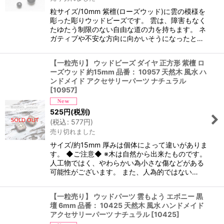
粒サイズ/10mm 紫檀(ローズウッド)に雲の模様を
彫った彫りウッドビーズです。 雲は、障害もなく
たゆたう制限のない自由な道の力を持ちます。 ネ
ガティブや不安な方向に向かいそうになったと…
【一粒売り】 ウッドビーズ ダイヤ 正方形 紫檀 ロ
ーズウッド 約15mm 品番： 10957 天然木 風水 ハ
ンドメイド アクセサリーパーツ ナチュラル
[
10957
]
525
円
(税別)
(
税込
:
577
円
)
売り切れました
サイズ/約15mm 厚みは個体によって違いがありま
す。 ◆ご注意◆ ※木は自然から出来たものです。
人工物ではく、やわらかい為小さな傷などがある
可能性がございます。 また、人為的ではない…
【一粒売り】 ウッドパーツ 雲もよう エボニー 黒
壇 6mm 品番： 10425 天然木 風水 ハンドメイド
アクセサリーパーツ ナチュラル
[
10425
]