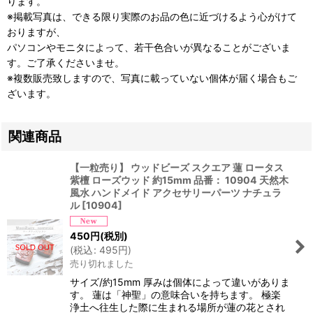
ります。
※掲載写真は、できる限り実際のお品の色に近づけるよう心がけて
おりますが、
パソコンやモニタによって、若干色合いが異なることがございま
す。ご了承くださいませ。
※複数販売致しますので、写真に載っていない個体が届く場合もご
ざいます。
関連商品
【一粒売り】 ウッドビーズ スクエア 蓮 ロータス
紫檀 ローズウッド 約15mm 品番： 10904 天然木
風水 ハンドメイド アクセサリーパーツ ナチュラ
ル
[
10904
]
450
円
(税別)
(
税込
:
495
円
)
売り切れました
サイズ/約15mm 厚みは個体によって違いがありま
す。 蓮は「神聖」の意味合いを持ちます。 極楽
浄土へ往生した際に生まれる場所が蓮の花とされ