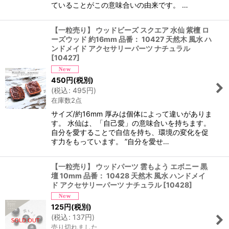
ていることがこの意味合いの由来です。 …
【一粒売り】 ウッドビーズ スクエア 水仙 紫檀 ロ
ーズウッド 約16mm 品番： 10427 天然木 風水 ハ
ンドメイド アクセサリーパーツ ナチュラル
[
10427
]
450
円
(税別)
(
税込
:
495
円
)
在庫数2点
サイズ/約16mm 厚みは個体によって違いがありま
す。 水仙は、「自己愛」の意味合いを持ちます。
自分を愛することで自信を持ち、環境の変化を促
す力をもっています。 ”自分を愛せ…
【一粒売り】 ウッドパーツ 雲もよう エボニー 黒
壇 10mm 品番： 10428 天然木 風水 ハンドメイ
ド アクセサリーパーツ ナチュラル
[
10428
]
125
円
(税別)
(
税込
:
137
円
)
売り切れました