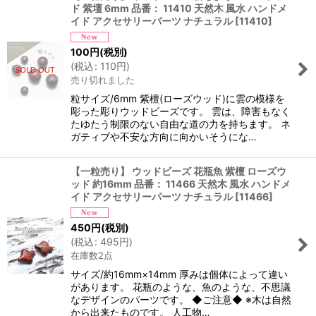
ド 紫壇 6mm 品番： 11410 天然木 風水 ハンドメ
イド アクセサリーパーツ ナチュラル
[
11410
]
100
円
(税別)
(
税込
:
110
円
)
売り切れました
粒サイズ/6mm 紫檀(ローズウッド)に雲の模様を
彫った彫りウッドビーズです。 雲は、障害もなく
たゆたう制限のない自由な道の力を持ちます。 ネ
ガティブや不安な方向に向かいそうにな…
【一粒売り】 ウッドビーズ 花瓶魚 紫檀 ローズウ
ッド 約16mm 品番： 11466 天然木 風水 ハンドメ
イド アクセサリーパーツ ナチュラル
[
11466
]
450
円
(税別)
(
税込
:
495
円
)
在庫数2点
サイズ/約16mm×14mm 厚みは個体によって違い
があります。 花瓶のような、魚のような、不思議
なデザインのパーツです。 ◆ご注意◆ ※木は自然
から出来たものです。 人工物…