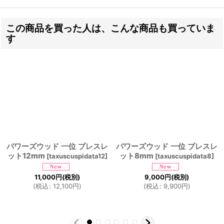
この商品を買った人は、こんな商品も買っていま
す
パワーズウッド 一位 ブレスレ
パワーズウッド 一位 ブレスレ
ット12mm
ット8mm
[
taxuscuspidata12
]
[
taxuscuspidata8
]
11,000
円
(税別)
9,000
円
(税別)
(
税込
:
12,100
円
)
(
税込
:
9,900
円
)