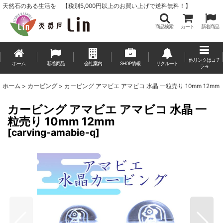
天然石のある生活を 【税別5,000円以上のお買い上げで送料無料！】
商品検索
カート
新着商品
他リンクはコチ
ホーム
新着商品
会社案内
SHOP情報
リクルート
ラ→
ホーム
>
カービング
>
カービング アマビエ アマビコ 水晶 一粒売り 10mm 12mm
カービング アマビエ アマビコ 水晶 一
粒売り 10mm 12mm
[
carving-amabie-q
]