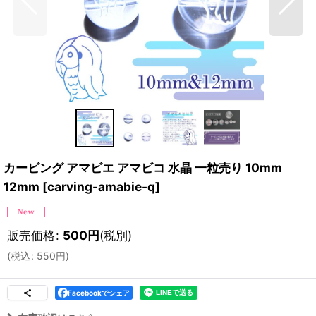
カービング アマビエ アマビコ 水晶 一粒売り 10mm
12mm
[
carving-amabie-q
]
販売価格
:
500
円
(税別)
(
税込
:
550
円
)
Facebookでシェア