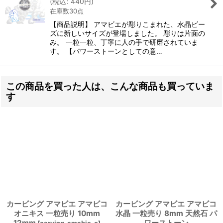
(
税込
:
440
円
)
在庫数30点
【商品説明】 アマビエが彫りこまれた、水晶ビー
ズに新しいサイズが登場しました。 彫りは片面の
み。 一粒一粒、丁寧に人の手で研磨されていま
す。 【パワーストーンとしての意…
この商品を買った人は、こんな商品も買っていま
す
カービング アマビエ アマビコ
カービング アマビエ アマビコ
オニキス 一粒売り 10mm
水晶 一粒売り 8mm 天然石 パ
12mm
ワーストーン
[
carving-amabie-o
]