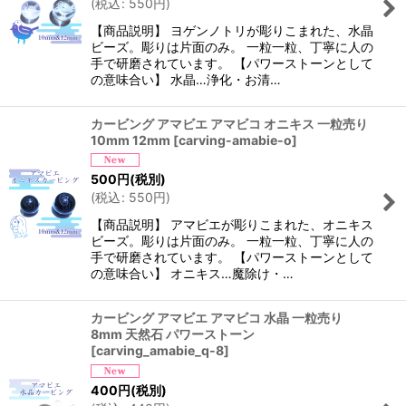
(
税込
:
550
円
)
【商品説明】 ヨゲンノトリが彫りこまれた、水晶
ビーズ。彫りは片面のみ。 一粒一粒、丁寧に人の
手で研磨されています。 【パワーストーンとして
の意味合い】 水晶…浄化・お清…
カービング アマビエ アマビコ オニキス 一粒売り
10mm 12mm
[
carving-amabie-o
]
500
円
(税別)
(
税込
:
550
円
)
【商品説明】 アマビエが彫りこまれた、オニキス
ビーズ。彫りは片面のみ。 一粒一粒、丁寧に人の
手で研磨されています。 【パワーストーンとして
の意味合い】 オニキス…魔除け・…
カービング アマビエ アマビコ 水晶 一粒売り
8mm 天然石 パワーストーン
[
carving_amabie_q-8
]
400
円
(税別)