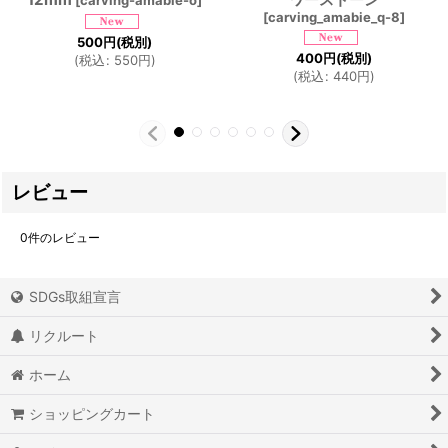
[
carving_amabie_q-8
]
500
円
(税別)
400
円
(税別)
(
税込
:
550
円
)
(
税込
:
440
円
)
レビュー
0
件のレビュー
SDGs取組宣言
リクルート
ホーム
ショッピングカート