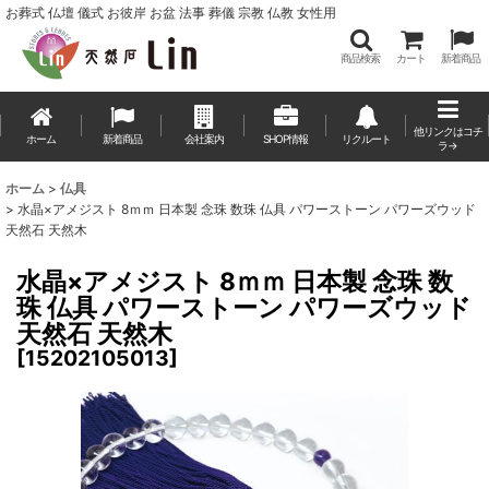
お葬式 仏壇 儀式 お彼岸 お盆 法事 葬儀 宗教 仏教 女性用
商品検索
カート
新着商品
他リンクはコチ
ホーム
新着商品
会社案内
SHOP情報
リクルート
ラ→
ホーム
>
仏具
>
水晶×アメジスト 8ｍｍ 日本製 念珠 数珠 仏具 パワーストーン パワーズウッド
天然石 天然木
水晶×アメジスト 8ｍｍ 日本製 念珠 数
珠 仏具 パワーストーン パワーズウッド
天然石 天然木
[
15202105013
]