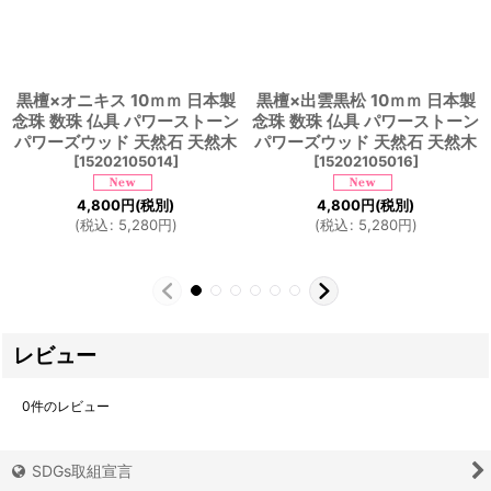
黒檀×オニキス 10ｍｍ 日本製
黒檀×出雲黒松 10ｍｍ 日本製
念珠 数珠 仏具 パワーストーン
念珠 数珠 仏具 パワーストーン
パワーズウッド 天然石 天然木
パワーズウッド 天然石 天然木
[
15202105014
]
[
15202105016
]
4,800
円
(税別)
4,800
円
(税別)
(
税込
:
5,280
円
)
(
税込
:
5,280
円
)
レビュー
0
件のレビュー
SDGs取組宣言