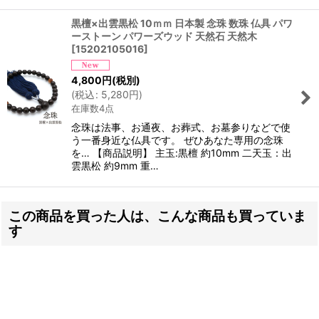
黒檀×出雲黒松 10ｍｍ 日本製 念珠 数珠 仏具 パワ
ーストーン パワーズウッド 天然石 天然木
[
15202105016
]
4,800
円
(税別)
(
税込
:
5,280
円
)
在庫数4点
念珠は法事、お通夜、お葬式、お墓参りなどで使
う一番身近な仏具です。 ぜひあなた専用の念珠
を… 【商品説明】 主玉:黒檀 約10mm 二天玉：出
雲黒松 約9mm 重…
この商品を買った人は、こんな商品も買っていま
す