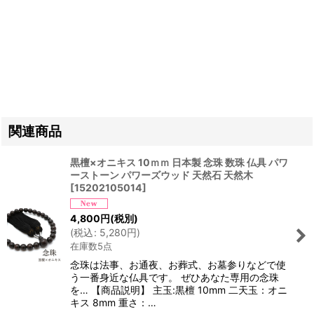
関連商品
黒檀×オニキス 10ｍｍ 日本製 念珠 数珠 仏具 パワ
ーストーン パワーズウッド 天然石 天然木
[
15202105014
]
4,800
円
(税別)
(
税込
:
5,280
円
)
在庫数5点
念珠は法事、お通夜、お葬式、お墓参りなどで使
う一番身近な仏具です。 ぜひあなた専用の念珠
を… 【商品説明】 主玉:黒檀 10mm 二天玉：オニ
キス 8mm 重さ：…