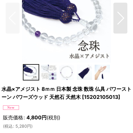
水晶×アメジスト 8ｍｍ 日本製 念珠 数珠 仏具 パワースト
ーン パワーズウッド 天然石 天然木
[
15202105013
]
販売価格
:
4,800
円
(税別)
(
税込
:
5,280
円
)