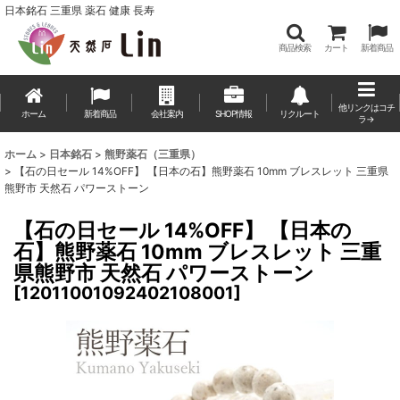
日本銘石 三重県 薬石 健康 長寿
商品検索
カート
新着商品
他リンクはコチ
ホーム
新着商品
会社案内
SHOP情報
リクルート
ラ→
ホーム
>
日本銘石
>
熊野薬石（三重県）
>
【石の日セール 14%OFF】 【日本の石】熊野薬石 10mm ブレスレット 三重県
熊野市 天然石 パワーストーン
【石の日セール 14%OFF】 【日本の
石】熊野薬石 10mm ブレスレット 三重
県熊野市 天然石 パワーストーン
[
12011001092402108001
]