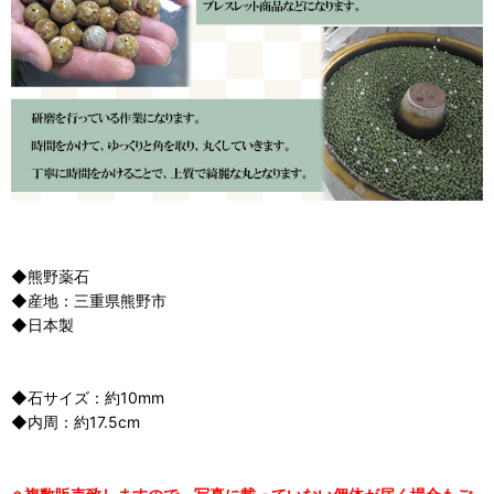
◆熊野薬石
◆産地：三重県熊野市
◆日本製
◆石サイズ：約10mm
◆内周：約17.5cm