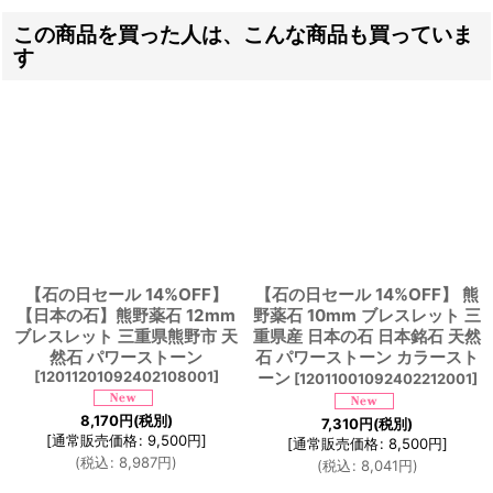
この商品を買った人は、こんな商品も買っていま
す
【石の日セール 14%OFF】
【石の日セール 14%OFF】 熊
【日本の石】熊野薬石 12mm
野薬石 10mm ブレスレット 三
ブレスレット 三重県熊野市 天
重県産 日本の石 日本銘石 天然
然石 パワーストーン
石 パワーストーン カラースト
[
12011201092402108001
]
ーン
[
12011001092402212001
]
8,170
円
(税別)
7,310
円
(税別)
[
通常販売価格
:
9,500
円
]
[
通常販売価格
:
8,500
円
]
(
税込
:
8,987
円
)
(
税込
:
8,041
円
)