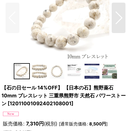
【石の日セール 14%OFF】 【日本の石】熊野薬石
10mm ブレスレット 三重県熊野市 天然石 パワーストー
ン
[
12011001092402108001
]
販売価格
:
7,310
円
(税別)
[
通常販売価格
:
8,500
円
]