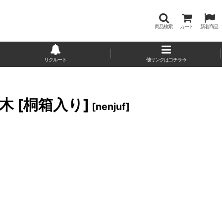
商品検索
カート
新着商品
リクルート
他リンクはコチラ→
 [桐箱入り]
[
nenjuf
]