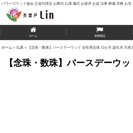
パワーズウッド協会 正規代理店 お葬式 仏壇 儀式 お彼岸 お盆 法事 葬儀 宗教 お寺
ホーム
新着商品
ホーム
>
仏具
>
【念珠・数珠】バースデーウッド 女性用念珠 12か月 誕生木 天然木
【念珠・数珠】バースデーウッド 