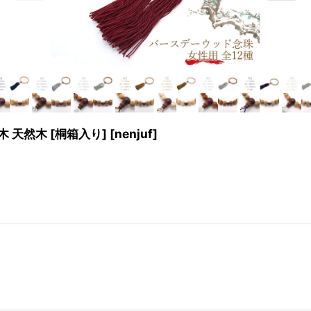
 天然木 [桐箱入り]
[
nenjuf
]