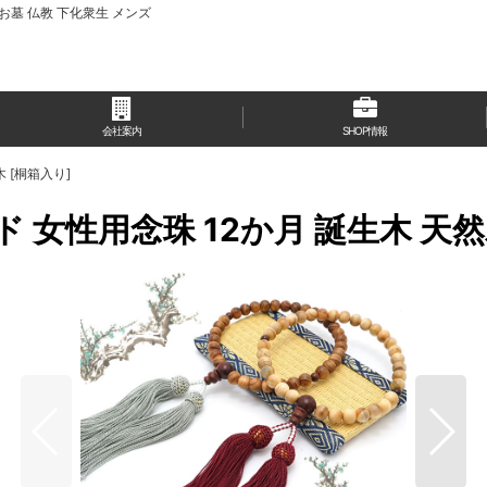
 お墓 仏教 下化衆生 メンズ
会社案内
SHOP情報
 [桐箱入り]
女性用念珠 12か月 誕生木 天然木