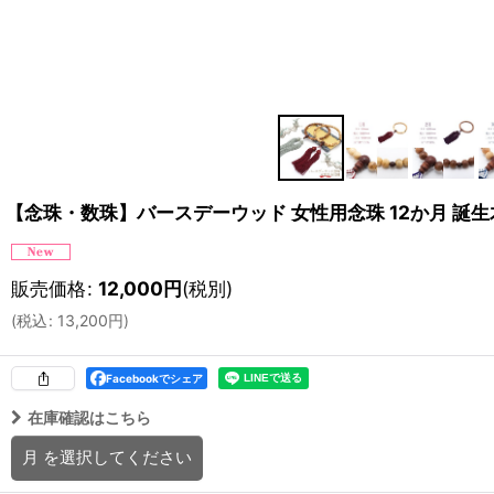
【念珠・数珠】バースデーウッド 女性用念珠 12か月 誕生木
販売価格
:
12,000
円
(税別)
(
税込
:
13,200
円
)
Facebookでシェア
在庫確認はこちら
月
を選択してください