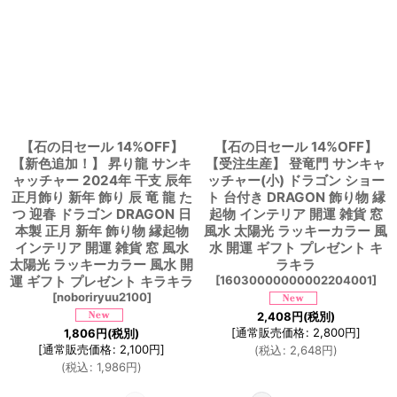
【石の日セール 14%OFF】
【石の日セール 14%OFF】
【新色追加！】 昇り龍 サンキ
【受注生産】 登竜門 サンキャ
ャッチャー 2024年 干支 辰年
ッチャー(小) ドラゴン ショー
正月飾り 新年 飾り 辰 竜 龍 た
ト 台付き DRAGON 飾り物 縁
つ 迎春 ドラゴン DRAGON 日
起物 インテリア 開運 雑貨 窓
本製 正月 新年 飾り物 縁起物
風水 太陽光 ラッキーカラー 風
インテリア 開運 雑貨 窓 風水
水 開運 ギフト プレゼント キ
太陽光 ラッキーカラー 風水 開
ラキラ
運 ギフト プレゼント キラキラ
[
16030000000002204001
]
[
noboriryuu2100
]
2,408
円
(税別)
[
通常販売価格
:
2,800
円
]
1,806
円
(税別)
[
通常販売価格
:
2,100
円
]
(
税込
:
2,648
円
)
(
税込
:
1,986
円
)