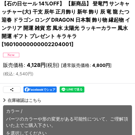
【石の日セール 14%OFF】 【新商品】 登竜門 サンキャ
ッチャー(大) 干支 辰年 正月飾り 新年 飾り 辰 竜 龍 たつ
迎春 ドラゴン ロング DRAGON 日本製 飾り物 縁起物 イ
ンテリア 開運 雑貨 窓 風水 太陽光 ラッキーカラー 風水
開運 ギフト プレゼント キラキラ
[
16010000000002204001
]
販売価格
:
4,128
円
(税別)
[
通常販売価格
:
4,800
円
]
(
税込
:
4,540
円
)
Facebookでシェア
在庫確認はこちら
カラー
/
パーツのカラーや形の変更がある可能性について、ご理解頂
いた上でご購入下さい。
を選択してください