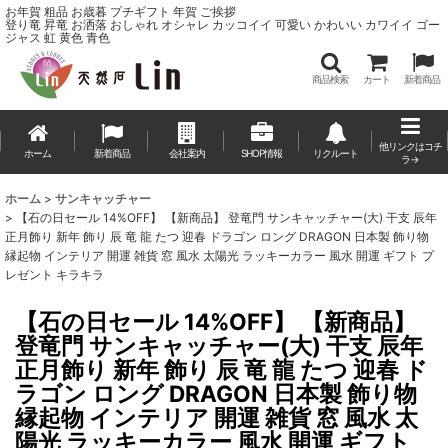
お年賀 粗品 お歳暮 プチギフト 年賀 ご挨拶
登り竜 昇竜 お洒落 おしゃれ オシャレ カッコイイ 可愛い かわいい カワイイ ゴー
ジャス 虹 黄色 青色
商品検索
カート
新着商品
他リンクはコチ
ホーム
新着商品
会社案内
SHOP情報
リクルート
ラ→
ホーム
>
サンキャッチャー
>
【石の日セール 14%OFF】 【新商品】 登竜門 サンキャッチャー(大) 干支 辰年
正月飾り 新年 飾り 辰 竜 龍 たつ 迎春 ドラゴン ロング DRAGON 日本製 飾り物
縁起物 インテリア 開運 雑貨 窓 風水 太陽光 ラッキーカラー 風水 開運 ギフト プ
レゼント キラキラ
【石の日セール 14%OFF】 【新商品】
登竜門 サンキャッチャー(大) 干支 辰年
正月飾り 新年 飾り 辰 竜 龍 たつ 迎春 ド
ラゴン ロング DRAGON 日本製 飾り物
縁起物 インテリア 開運 雑貨 窓 風水 太
陽光 ラッキーカラー 風水 開運 ギフト