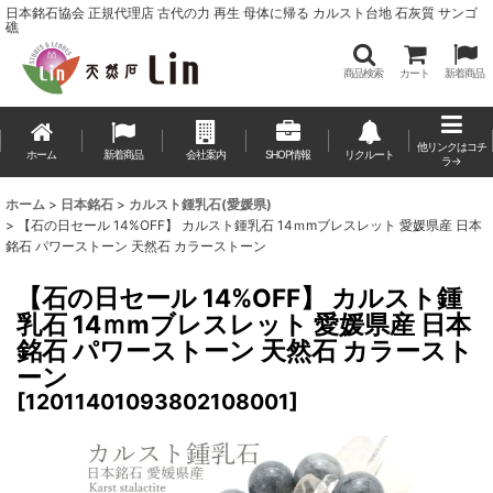
日本銘石協会 正規代理店 古代の力 再生 母体に帰る カルスト台地 石灰質 サンゴ
礁
商品検索
カート
新着商品
他リンクはコチ
ホーム
新着商品
会社案内
SHOP情報
リクルート
ラ→
ホーム
>
日本銘石
>
カルスト鍾乳石(愛媛県)
>
【石の日セール 14%OFF】 カルスト鍾乳石 14ｍmブレスレット 愛媛県産 日本
銘石 パワーストーン 天然石 カラーストーン
【石の日セール 14%OFF】 カルスト鍾
乳石 14ｍmブレスレット 愛媛県産 日本
銘石 パワーストーン 天然石 カラースト
ーン
[
12011401093802108001
]