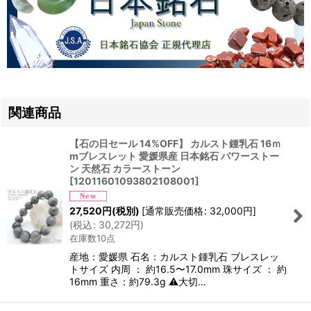
関連商品
【石の日セール 14%OFF】 カルスト鍾乳石 16ｍ
mブレスレット 愛媛県産 日本銘石 パワーストー
ン 天然石 カラーストーン
[
12011601093802108001
]
27,520
円
(税別)
[
通常販売価格
:
32,000
円
]
(
税込
:
30,272
円
)
在庫数10点
産地：愛媛県 石名：カルスト鍾乳石 ブレスレッ
トサイズ 内周 ： 約16.5〜17.0mm 珠サイズ ： 約
16mm 重さ：約79.3g ⚠大切…