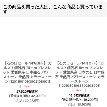
この商品を買った人は、こんな商品も買っていま
す
【石の日セール 14%OFF】 カ
【石の日セール 14%OFF】 カ
ルスト鍾乳石 16ｍmブレスレ
ルスト鍾乳石 8mm ブレスレ
ット 愛媛県産 日本銘石 パワー
ット 愛媛県産 日本の石 日本銘
ストーン 天然石 カラーストー
石 天然石 パワーストーン カラ
ン
ーストーン
[
12011601093802108001
]
[
12010801093802108001
]
27,520
円
(税別)
16,512
円
(税別)
[
通常販売価格
:
32,000
円
]
[
通常販売価格
:
19,200
円
]
(
税込
:
30,272
円
)
(
税込
:
18,163
円
)