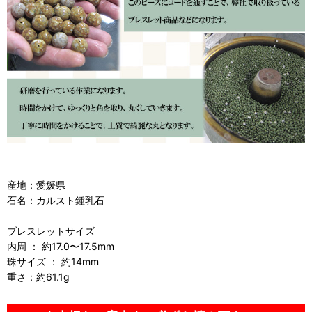
産地：愛媛県
石名：カルスト鍾乳石
ブレスレットサイズ
内周 ： 約17.0〜17.5mm
珠サイズ ： 約14mm
重さ：約61.1g