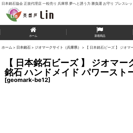
日本銘石協会 正規代理店 一粒売り 兵庫県 夢へと誘う力 勝負運 お守り ブレスレ
ホーム
新着商品
ホーム
>
日本銘石
>
ジオマークサイト（兵庫県）
>
【 日本銘石ビーズ 】 ジオマー
【 日本銘石ビーズ 】 ジオマーク
銘石 ハンドメイド パワースト
[
geomark-be12
]