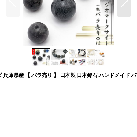
ズ 兵庫県産 【 バラ売り 】 日本製 日本銘石 ハンドメイド