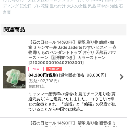
ディング 記念日 プレ花嫁 重ね付け 大人の女性 気品 華やか 知性 石
言葉
関連商品
【石の日セール 14%OFF】 翡翠 彫り物 蝙蝠×如
意 ミャンマー産 Jade Jadeite ひすい ヒスイ 一点
物 彫りもの ペンダントトップ お守り 天然石 パワ
ーストーン 【証明書つき】 カラーストーン
[
21020000010402103001
]
84,280
円
(税別)
[
通常販売価格
:
98,000
円
]
(
税込
:
92,708
円
)
在庫数1点
ミャンマー産翡翠の蝙蝠×如意モチーフ彫り物(貫
通穴あり)をご用意いたしました。 コウモリは幸
せの象徴とされ、「蝙蝠」と「偏福」の発音が似
ていることから中国では縁起…
【石の日セール 14%OFF】 翡翠 彫り物 観音様 ミ