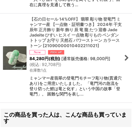
在に真理を見通して救う…
【石の日セール 14%OFF】 翡翠 彫り物 登竜門 ミ
ャンマー産 【一点物・証明書つき】 2024年 干支
辰年 正月飾り 新年 飾り 辰 竜 龍 たつ 迎春 Jade
Jadeite ひすい ヒスイ 一点物 彫りもの ペンダン
トトップ お守り 天然石 パワーストーン カラース
トーン
[
21090000010402211021
]
84,280
円
(税別)
[
通常販売価格
:
98,000
円
]
(
税込
:
92,708
円
)
在庫数1点
ミャンマー産翡翠の登竜門モチーフ彫り物(貫通穴
あり)をご用意いたしました。 「竜門河の急流を
登り切った鯉は竜と化す」という中国の故事「登
竜門」。 困難な関門を表し…
この商品を買った人は、こんな商品も買っていま
す