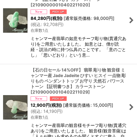
[
21090000010402211020
]
84,280
円
(税別)
[
通常販売価格
:
98,000
円
]
(
税込
:
92,708
円
)
在庫数1点
ミャンマー産翡翠の如意モチーフ彫り物(貫通穴あ
り)をご用意いたしました。 如意とは、僧が読
経・説法の時に持つ仏具のことです。 「意のごと
し」「思いどおり」という意…
【石の日セール 14%OFF】 翡翠 彫り物 観音様 ミ
ャンマー産 Jade Jadeite ひすい ヒスイ 一点物 彫
りもの ペンダントトップ お守り 天然石 パワース
トーン 【証明書つき】 カラーストーン
[
21090000010402211029
]
12,900
円
(税別)
[
通常販売価格
:
15,000
円
]
(
税込
:
14,190
円
)
在庫数1点
ミャンマー産翡翠の観音様モチーフ彫り物(貫通穴
あり)をご用意いたしました。 観音様(観音菩薩)は
「人々が救いを求めるのを聞くとすぐに救う、自