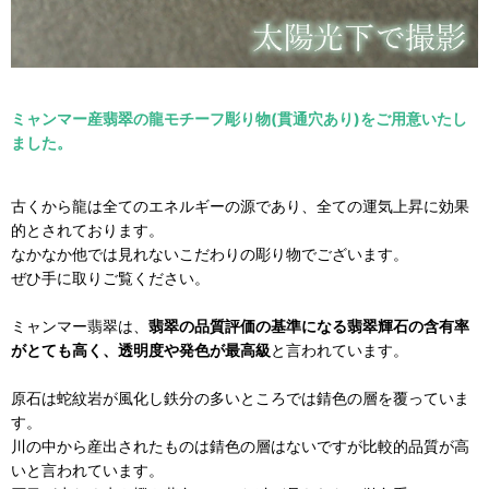
ミャンマー産翡翠の龍モチーフ彫り物(貫通穴あり)をご用意いたし
ました。
古くから龍は全てのエネルギーの源であり、全ての運気上昇に効果
的とされております。
なかなか他では見れないこだわりの彫り物でございます。
ぜひ手に取りご覧ください。
ミャンマー翡翠は、
翡翠の品質評価の基準になる翡翠輝石の含有率
がとても高く、透明度や発色が最高級
と言われています。
原石は蛇紋岩が風化し鉄分の多いところでは錆色の層を覆っていま
す。
川の中から産出されたものは錆色の層はないですが比較的品質が高
いと言われています。