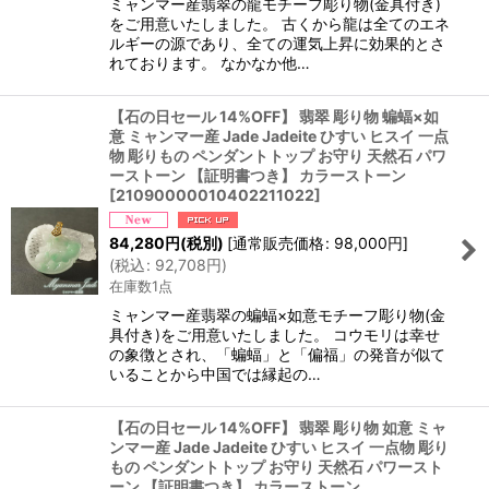
ミャンマー産翡翠の龍モチーフ彫り物(金具付き)
をご用意いたしました。 古くから龍は全てのエネ
ルギーの源であり、全ての運気上昇に効果的とさ
れております。 なかなか他…
【石の日セール 14%OFF】 翡翠 彫り物 蝙蝠×如
意 ミャンマー産 Jade Jadeite ひすい ヒスイ 一点
物 彫りもの ペンダントトップ お守り 天然石 パワ
ーストーン 【証明書つき】 カラーストーン
[
21090000010402211022
]
84,280
円
(税別)
[
通常販売価格
:
98,000
円
]
(
税込
:
92,708
円
)
在庫数1点
ミャンマー産翡翠の蝙蝠×如意モチーフ彫り物(金
具付き)をご用意いたしました。 コウモリは幸せ
の象徴とされ、「蝙蝠」と「偏福」の発音が似て
いることから中国では縁起の…
【石の日セール 14%OFF】 翡翠 彫り物 如意 ミャ
ンマー産 Jade Jadeite ひすい ヒスイ 一点物 彫り
もの ペンダントトップ お守り 天然石 パワースト
ーン 【証明書つき】 カラーストーン