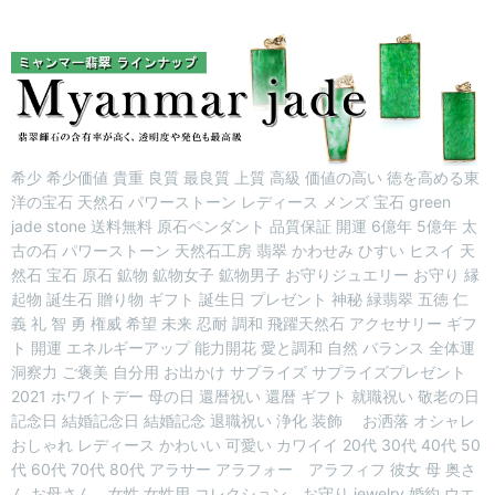
希少 希少価値 貴重 良質 最良質 上質 高級 価値の高い 徳を高める東
洋の宝石 天然石 パワーストーン レディース メンズ 宝石 green
jade stone 送料無料 原石ペンダント 品質保証 開運 6億年 5億年 太
古の石 パワーストーン 天然石工房 翡翠 かわせみ ひすい ヒスイ 天
然石 宝石 原石 鉱物 鉱物女子 鉱物男子 お守りジュエリー お守り 縁
起物 誕生石 贈り物 ギフト 誕生日 プレゼント 神秘 緑翡翠 五徳 仁
義 礼 智 勇 権威 希望 未来 忍耐 調和 飛躍天然石 アクセサリー ギフ
ト 開運 エネルギーアップ 能力開花 愛と調和 自然 バランス 全体運
洞察力 ご褒美 自分用 お出かけ サプライズ サプライズプレゼント
2021 ホワイトデー 母の日 還暦祝い 還暦 ギフト 就職祝い 敬老の日
記念日 結婚記念日 結婚記念 退職祝い 浄化 装飾 お洒落 オシャレ
おしゃれ レディース かわいい 可愛い カワイイ 20代 30代 40代 50
代 60代 70代 80代 アラサー アラフォー アラフィフ 彼女 母 奥さ
ん お母さん 女性 女性用 コレクション お守り jewelry 婚約 ウエ