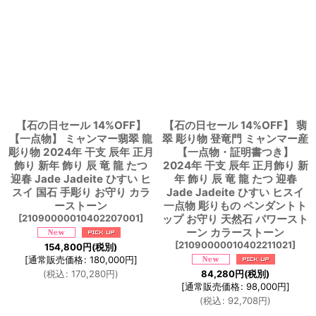
【石の日セール 14%OFF】
【石の日セール 14%OFF】 翡
【一点物】 ミャンマー翡翠 龍
翠 彫り物 登竜門 ミャンマー産
彫り物 2024年 干支 辰年 正月
【一点物・証明書つき】
飾り 新年 飾り 辰 竜 龍 たつ
2024年 干支 辰年 正月飾り 新
迎春 Jade Jadeite ひすい ヒ
年 飾り 辰 竜 龍 たつ 迎春
スイ 国石 手彫り お守り カラ
Jade Jadeite ひすい ヒスイ
ーストーン
一点物 彫りもの ペンダントト
[
21090000010402207001
]
ップ お守り 天然石 パワースト
ーン カラーストーン
[
21090000010402211021
]
154,800
円
(税別)
[
通常販売価格
:
180,000
円
]
(
税込
:
170,280
円
)
84,280
円
(税別)
[
通常販売価格
:
98,000
円
]
(
税込
:
92,708
円
)