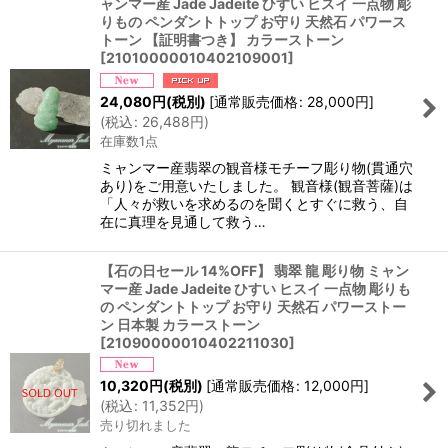
ャンマー産 Jade Jadeite ひすい ヒスイ 一点物 彫
りもの ペンダントトップ お守り 天然石 パワース
トーン 【証明書つき】 カラーストーン
[
21010000010402109001
]
24,080
円
(税別)
[
通常販売価格
:
28,000
円
]
(
税込
:
26,488
円
)
在庫数1点
ミャンマー産翡翠の観音様モチーフ彫り物(貫通穴
あり)をご用意いたしました。 観音様(観音菩薩)は
「人々が救いを求めるのを聞くとすぐに救う、自
在に真理を見通して救う…
【石の日セール 14%OFF】 翡翠 龍 彫り物 ミャン
マー産 Jade Jadeite ひすい ヒスイ 一点物 彫りも
の ペンダントトップ お守り 天然石 パワーストー
ン 日本製 カラーストーン
[
21090000010402211030
]
10,320
円
(税別)
[
通常販売価格
:
12,000
円
]
(
税込
:
11,352
円
)
売り切れました