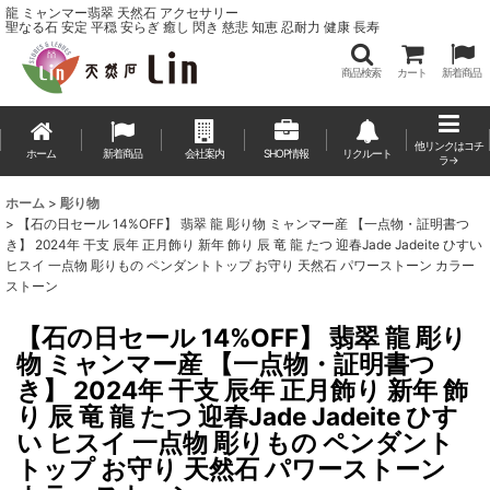
龍 ミャンマー翡翠 天然石 アクセサリー
聖なる石 安定 平穏 安らぎ 癒し 閃き 慈悲 知恵 忍耐力 健康 長寿
商品検索
カート
新着商品
他リンクはコチ
ホーム
新着商品
会社案内
SHOP情報
リクルート
ラ→
ホーム
>
彫り物
>
【石の日セール 14%OFF】 翡翠 龍 彫り物 ミャンマー産 【一点物・証明書つ
き】 2024年 干支 辰年 正月飾り 新年 飾り 辰 竜 龍 たつ 迎春Jade Jadeite ひすい
ヒスイ 一点物 彫りもの ペンダントトップ お守り 天然石 パワーストーン カラー
ストーン
【石の日セール 14%OFF】 翡翠 龍 彫り
物 ミャンマー産 【一点物・証明書つ
き】 2024年 干支 辰年 正月飾り 新年 飾
り 辰 竜 龍 たつ 迎春Jade Jadeite ひす
い ヒスイ 一点物 彫りもの ペンダント
トップ お守り 天然石 パワーストーン