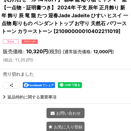
【一点物・証明書つき】 2024年 干支 辰年 正月飾り 新
年 飾り 辰 竜 龍 たつ 迎春Jade Jadeite ひすい ヒスイ 一
点物 彫りもの ペンダントトップ お守り 天然石 パワース
トーン カラーストーン
[
21090000010402211019
]
販売価格
:
10,320
円
(税別)
[
通常販売価格
:
12,000
円
]
(
税込
:
11,352
円
)
売り切れました
Facebookでシェア
返品特約に関する重要事項
お問い合わせ
お気に入り登録