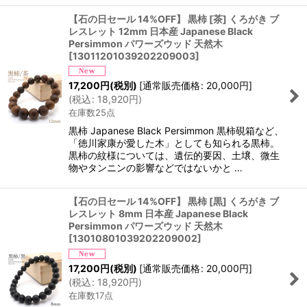
【石の日セール 14%OFF】 黒柿 [茶] くろがき ブ
レスレット 12mm 日本産 Japanese Black
Persimmon パワーズウッド 天然木
[
13011201039202209003
]
17,200
円
(税別)
[
通常販売価格
:
20,000
円
]
(
税込
:
18,920
円
)
在庫数25点
黒柿 Japanese Black Persimmon 黒柿硯箱など、
「徳川家康が愛した木」としても知られる黒柿。
黒柿の紋様については、遺伝的要因、土壌、微生
物やタンニンの影響などではないかと …
【石の日セール 14%OFF】 黒柿 [黒] くろがき ブ
レスレット 8mm 日本産 Japanese Black
Persimmon パワーズウッド 天然木
[
13010801039202209002
]
17,200
円
(税別)
[
通常販売価格
:
20,000
円
]
(
税込
:
18,920
円
)
在庫数17点