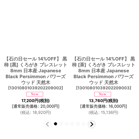
【石の日セール 14%OFF】 黒
【石の日セール 14%OFF】 黒
柿 [黒] くろがき ブレスレット
柿 [茶] くろがき ブレスレット
8mm 日本産 Japanese
8mm 日本産 Japanese
Black Persimmon パワーズ
Black Persimmon パワーズ
ウッド 天然木
ウッド 天然木
[
13010801039202209002
]
[
13010801039202209003
]
17,200
円
(税別)
13,760
円
(税別)
[
通常販売価格
:
20,000
円
]
[
通常販売価格
:
16,000
円
]
(
税込
:
18,920
円
)
(
税込
:
15,136
円
)