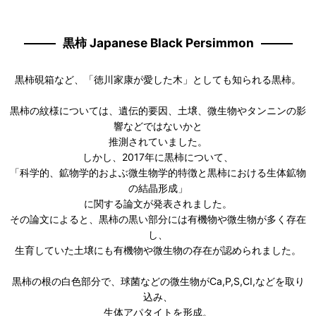
黒柿 Japanese Black Persimmon
黒柿硯箱など、「徳川家康が愛した木」としても知られる黒柿。
黒柿の紋様については、遺伝的要因、土壌、微生物やタンニンの影
響などではないかと
推測されていました。
しかし、2017年に黒柿について、
「科学的、鉱物学的およぶ微生物学的特徴と黒柿における生体鉱物
の結晶形成」
に関する論文が発表されました。
その論文によると、黒柿の黒い部分には有機物や微生物が多く存在
し、
生育していた土壌にも有機物や微生物の存在が認められました。
黒柿の根の白色部分で、球菌などの微生物がCa,P,S,CI,などを取り
込み、
生体アパタイトを形成。