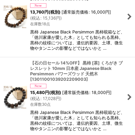
13,760
円
(税別)
[
通常販売価格
:
16,000
円
]
(
税込
:
15,136
円
)
在庫数18点
黒柿 Japanese Black Persimmon 黒柿硯箱など、
「徳川家康が愛した木」としても知られる黒柿。
黒柿の紋様については、遺伝的要因、土壌、微生
物やタンニンの影響などではないかと …
【石の日セール 14%OFF】 黒柿 [茶] くろがき ブ
レスレット 10mm 日本産 Japanese Black
Persimmon パワーズウッド 天然木
[
13011001039202209003
]
15,480
円
(税別)
[
通常販売価格
:
18,000
円
]
(
税込
:
17,028
円
)
在庫数30点
黒柿 Japanese Black Persimmon 黒柿硯箱など、
「徳川家康が愛した木」としても知られる黒柿。
黒柿の紋様については、遺伝的要因、土壌、微生
物やタンニンの影響などではないかと …