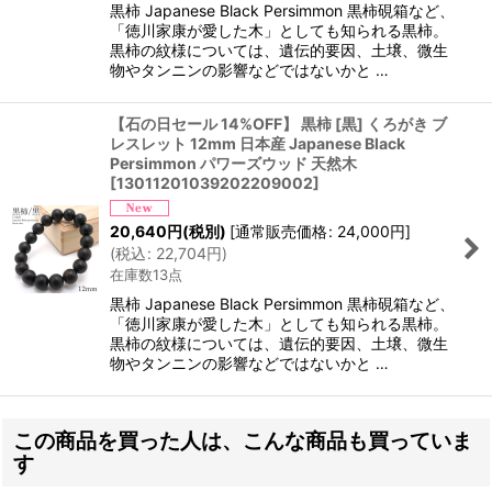
黒柿 Japanese Black Persimmon 黒柿硯箱など、
「徳川家康が愛した木」としても知られる黒柿。
黒柿の紋様については、遺伝的要因、土壌、微生
物やタンニンの影響などではないかと …
【石の日セール 14%OFF】 黒柿 [黒] くろがき ブ
レスレット 12mm 日本産 Japanese Black
Persimmon パワーズウッド 天然木
[
13011201039202209002
]
20,640
円
(税別)
[
通常販売価格
:
24,000
円
]
(
税込
:
22,704
円
)
在庫数13点
黒柿 Japanese Black Persimmon 黒柿硯箱など、
「徳川家康が愛した木」としても知られる黒柿。
黒柿の紋様については、遺伝的要因、土壌、微生
物やタンニンの影響などではないかと …
この商品を買った人は、こんな商品も買っていま
す