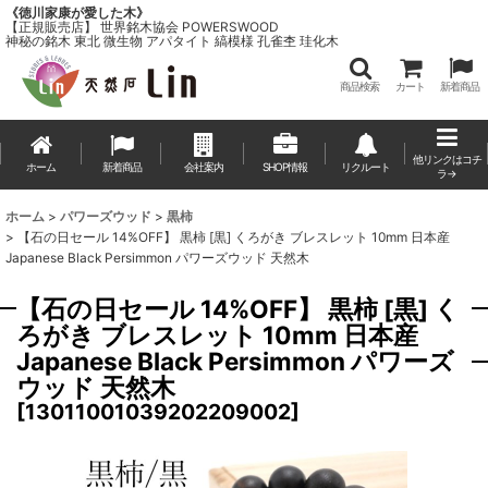
《徳川家康が愛した木》
【正規販売店】 世界銘木協会 POWERSWOOD
神秘の銘木 東北 微生物 アパタイト 縞模様 孔雀杢 珪化木
商品検索
カート
新着商品
他リンクはコチ
ホーム
新着商品
会社案内
SHOP情報
リクルート
ラ→
ホーム
>
パワーズウッド
>
黒柿
>
【石の日セール 14%OFF】 黒柿 [黒] くろがき ブレスレット 10mm 日本産
Japanese Black Persimmon パワーズウッド 天然木
【石の日セール 14%OFF】 黒柿 [黒] く
ろがき ブレスレット 10mm 日本産
Japanese Black Persimmon パワーズ
ウッド 天然木
[
13011001039202209002
]