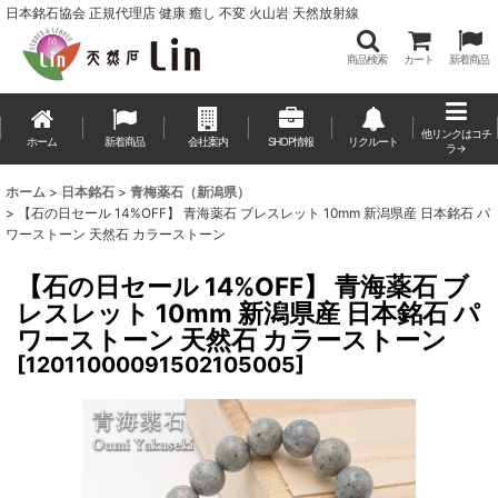
日本銘石協会 正規代理店 健康 癒し 不変 火山岩 天然放射線
商品検索
カート
新着商品
他リンクはコチ
ホーム
新着商品
会社案内
SHOP情報
リクルート
ラ→
ホーム
>
日本銘石
>
青梅薬石（新潟県）
>
【石の日セール 14%OFF】 青海薬石 ブレスレット 10mm 新潟県産 日本銘石 パ
ワーストーン 天然石 カラーストーン
【石の日セール 14%OFF】 青海薬石 ブ
レスレット 10mm 新潟県産 日本銘石 パ
ワーストーン 天然石 カラーストーン
[
12011000091502105005
]