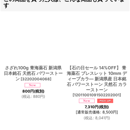
す
さざれ100g 青海薬石 新潟県
【石の日セール 14%OFF】 青
日本銘石 天然石 パワーストー
海薬石 ブレスレット 10mm デ
ン
ィープカラ― 新潟県産 日本銘
[
32202004068
]
石 パワーストーン 天然石 カラ
ーストーン
800
円
(税別)
[
12011001091502202001
]
(
税込
:
880
円
)
7,310
円
(税別)
[
通常販売価格
:
8,500
円
]
(
税込
:
8,041
円
)