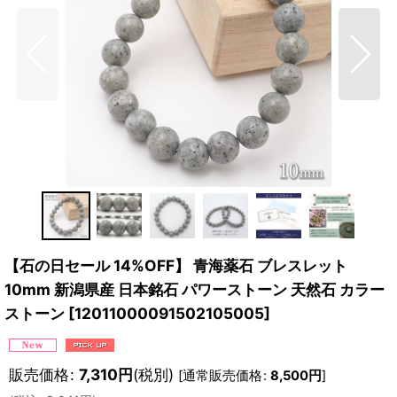
【石の日セール 14%OFF】 青海薬石 ブレスレット
10mm 新潟県産 日本銘石 パワーストーン 天然石 カラー
ストーン
[
12011000091502105005
]
販売価格
:
7,310
円
(税別)
[
通常販売価格
:
8,500
円
]