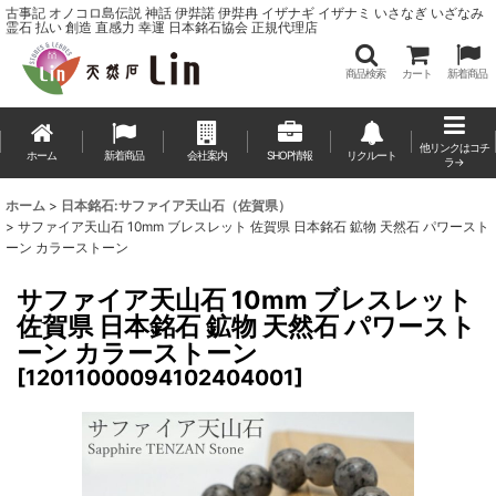
古事記 オノコロ島伝説 神話 伊弉諾 伊弉冉 イザナギ イザナミ いさなぎ いざなみ
霊石 払い 創造 直感力 幸運 日本銘石協会 正規代理店
商品検索
カート
新着商品
他リンクはコチ
ホーム
新着商品
会社案内
SHOP情報
リクルート
ラ→
ホーム
>
日本銘石:サファイア天山石（佐賀県）
>
サファイア天山石 10mm ブレスレット 佐賀県 日本銘石 鉱物 天然石 パワースト
ーン カラーストーン
サファイア天山石 10mm ブレスレット
佐賀県 日本銘石 鉱物 天然石 パワースト
ーン カラーストーン
[
12011000094102404001
]