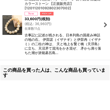
カラーストーン 【正規販売店】
[
12011201092802307002
]
33,600
円
(税別)
(
税込
:
36,960
円
)
在庫数11点
古事記に記述が残される、日本列島の国産み神話
の地の石。 伊弉諾（イザナギ）と伊弉冉（イザナ
ミ）の二柱の神は、 天と地上を繋ぐ橋（天浮島）
に立ち、天沼矛て混沌をかき混ぜ、 矛から滴り落
ちた潮が淤能碁呂島…
この商品を買った人は、こんな商品も買っていま
す