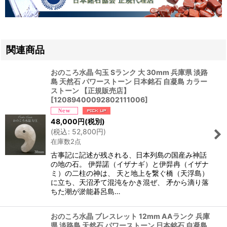
関連商品
おのころ水晶 勾玉 Sランク 大 30mm 兵庫県 淡路
島 天然石 パワーストーン 日本銘石 自凝島 カラー
ストーン 【正規販売店】
[
12089400092802111006
]
48,000
円
(税別)
(
税込
:
52,800
円
)
在庫数2点
古事記に記述が残される、日本列島の国産み神話
の地の石。 伊弉諾（イザナギ）と伊弉冉（イザナ
ミ）の二柱の神は、 天と地上を繋ぐ橋（天浮島）
に立ち、天沼矛て混沌をかき混ぜ、 矛から滴り落
ちた潮が淤能碁呂島…
おのころ水晶 ブレスレット 12mm AAランク 兵庫
県 淡路島 天然石 パワーストーン 日本銘石 自凝島