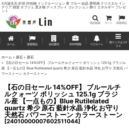
4月誕生石 針状 内包物 インクルージョン 青 ブルー 結晶 透明感 クリスタル イン
テリア 雑貨 オブジェ 置き物 ディスプレイ コレクション 飾り エネルギー プレゼ
ント
商品検索
カート
新着商品
他リンクはコチ
ホーム
新着商品
会社案内
SHOP情報
リクルート
ラ→
ホーム
>
原石
>
原石
>
【石の日セール 14%OFF】 ブルールチルクォーツ ポリッシュ 125.1g ブラジル
産 【一点もの】Blue Rutilelated quartz 希少 原石 藍針水晶 浄化 お守り 天然石 パ
ワーストーン カラーストーン
【石の日セール 14%OFF】 ブルールチ
ルクォーツ ポリッシュ 125.1g ブラジ
ル産 【一点もの】Blue Rutilelated
quartz 希少 原石 藍針水晶 浄化 お守り
天然石 パワーストーン カラーストーン
[
24010000007602511044
]