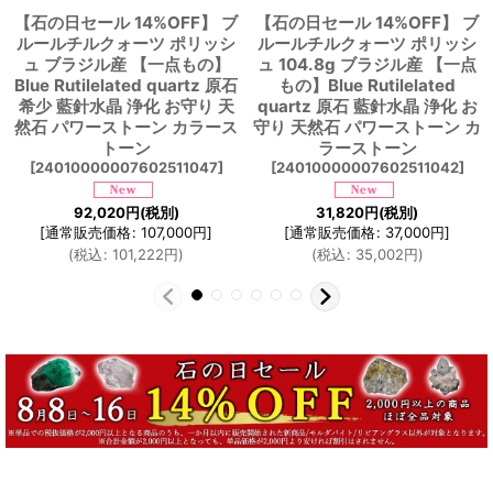
【石の日セール 14%OFF】 ブ
【石の日セール 14%OFF】 ブ
ルールチルクォーツ ポリッシ
ルールチルクォーツ ポリッシ
ュ ブラジル産 【一点もの】
ュ 104.8g ブラジル産 【一点
Blue Rutilelated quartz 原石
もの】Blue Rutilelated
希少 藍針水晶 浄化 お守り 天
quartz 原石 藍針水晶 浄化 お
然石 パワーストーン カラース
守り 天然石 パワーストーン カ
トーン
ラーストーン
[
24010000007602511047
]
[
24010000007602511042
]
92,020
円
(税別)
31,820
円
(税別)
[
通常販売価格
:
107,000
円
]
[
通常販売価格
:
37,000
円
]
(
税込
:
101,222
円
)
(
税込
:
35,002
円
)