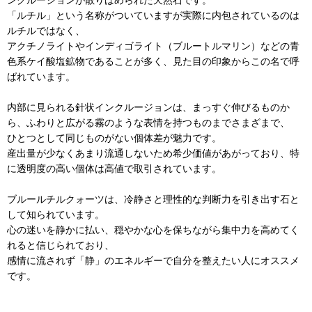
「ルチル」という名称がついていますが実際に内包されているのは
ルチルではなく、
アクチノライトやインディゴライト（ブルートルマリン）などの青
色系ケイ酸塩鉱物であることが多く、見た目の印象からこの名で呼
ばれています。
内部に見られる針状インクルージョンは、まっすぐ伸びるものか
ら、ふわりと広がる霧のような表情を持つものまでさまざまで、
ひとつとして同じものがない個体差が魅力です。
産出量が少なくあまり流通しないため希少価値があがっており、特
に透明度の高い個体は高値で取引されています。
ブルールチルクォーツは、冷静さと理性的な判断力を引き出す石と
して知られています。
心の迷いを静かに払い、穏やかな心を保ちながら集中力を高めてく
れると信じられており、
感情に流されず「静」のエネルギーで自分を整えたい人にオススメ
です。