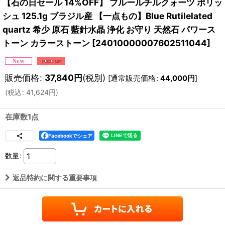
【石の日セール 14%OFF】 ブルールチルクォーツ ポリッ
シュ 125.1g ブラジル産 【一点もの】Blue Rutilelated
quartz 希少 原石 藍針水晶 浄化 お守り 天然石 パワース
トーン カラーストーン
[
24010000007602511044
]
販売価格
:
37,840
円
(税別)
[
通常販売価格
:
44,000
円
]
(
税込
:
41,624
円
)
在庫数1点
Facebookでシェア
数量
:
返品特約に関する重要事項