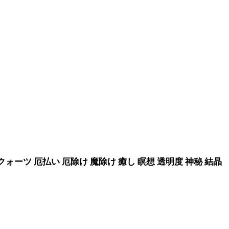
晶 クォーツ 厄払い 厄除け 魔除け 癒し 瞑想 透明度 神秘 結晶