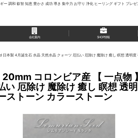
ギー 調和 叡智 知恵 豊かさ 成功 導き 集中力 お守り 浄化 ヒーリング ギフト プレゼ
会社案内
SHOP情報
 Seed 日本製 4月誕生石 水晶 天然水晶 クォーツ 厄払い 厄除け 魔除け 癒し 瞑想 透
mm コロンビア産 【 一点物 】 Le
払い 厄除け 魔除け 癒し 瞑想 透明
ワーストーン カラーストーン