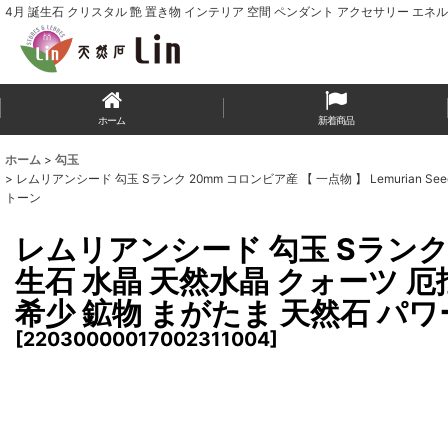
4月 誕生石 クリスタル 艶 置き物 インテリア 空間 ペンダント アクセサリー エネル
ホーム
新着商品
ホーム
>
勾玉
>
レムリアンシード 勾玉 Sランク 20mm コロンビア産 【 一点物 】 Lemurian
トーン
レムリアンシード 勾玉 Sランク 20
生石 水晶 天然水晶 クォーツ 厄
希少 鉱物 まがたま 天然石 パ
[
22030000017002311004
]