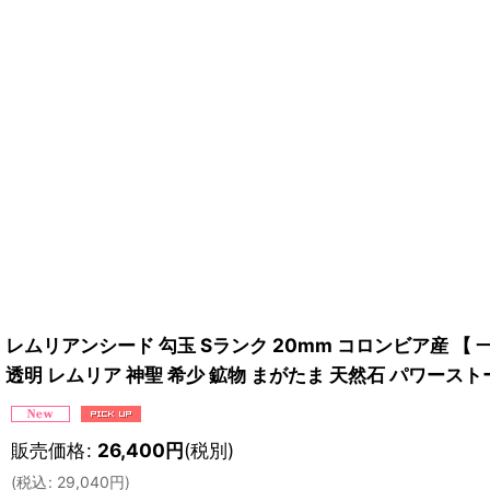
レムリアンシード 勾玉 Sランク 20mm コロンビア産 【 一点
透明 レムリア 神聖 希少 鉱物 まがたま 天然石 パワース
販売価格
:
26,400
円
(税別)
(
税込
:
29,040
円
)